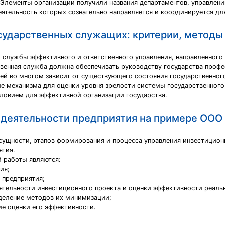
 Элементы организации получили названия департаментов, управлени
еятельность которых сознательно направляется и координируется д
сударственных служащих: критерии, методы
 службы эффективного и ответственного управления, направленного
твенная служба должна обеспечивать руководству государства проф
й во многом зависит от существующего состояния государственного 
ие механизма для оценки уровня зрелости системы государственного
ловием для эффективной организации государства.
 деятельности предприятия на примере ООО
сущности, этапов формирования и процесса управления инвестицио
ятия.
й работы являются:
ия;
 предприятия;
ятельности инвестиционного проекта и оценки эффективности реаль
еделение методов их минимизации;
ие оценки его эффективности.