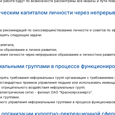
вой работе будут по возможности рассмотрены все нюансы и пути по
ческим капиталом личности через непрерыв
ка рекомендаций по смосовершенствованию личности и советов по э
ешить следующие задачи:
апитала;
ое образование и личное развитие;
ения личности через непрерывное образование и личностное развит
альными группами в процессе функциониро
ирять требования неформальных групп организации с требованиями 
естандартных приемов управления людьми или использовать имеющ
 отрицательного воздействия неформальных групп.
электрические сети) - филиал ОАО "Красноярскэнерго".
и группами.
ного управления неформальными группами в процессе функциониров
 организации курортно-рекреационной сфе