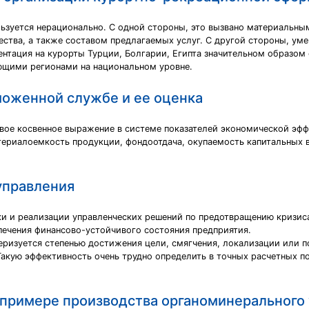
ьзуется нерационально. С одной стороны, это вызвано материальн
ества, а также составом предлагаемых услуг. С другой стороны, ум
нтация на курорты Турции, Болгарии, Египта значительном образом 
ющими регионами на национальном уровне.
моженной службе и ее оценка
свое косвенное выражение в системе показателей экономической эф
материалоемкость продукции, фондоотдача, окупаемость капитальных
управления
тки и реализации управленческих решений по предотвращению кризис
печения финансово-устойчивого состояния предприятия.
ризуется степенью достижения цели, смягчения, локализации или п
Такую эффективность очень трудно определить в точных расчетных по
 примере производства органоминерального