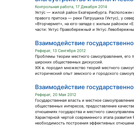
Контрольная работа, 17 Декабря 2014
Укту́с — жилой район Екатеринбурга. Расположен
правого притока — реки Патрушиха (Уктус), у сев
«Вторчермет», на юго-западе с жилым районом «Ел
части: Уктус Правобережный и Уктус Левобережны
Взаимодействие государственно
Реферат, 13 Сентября 2012
Проблемы теории местного самоуправления, его п
широких общественных дискуссий.
XIX в. породил множество теорий местного само­у
исторический опыт земского и городского самоуп
Взаимодействие государственно
Реферат, 20 Мая 2012
Государственная власть и местное самоуправлени
общественных интересов, предоставление качестве
отношениях государства и местного самоуправлен
Характерной чертой современного этапа развития 
необходимость построения эффективных отношений