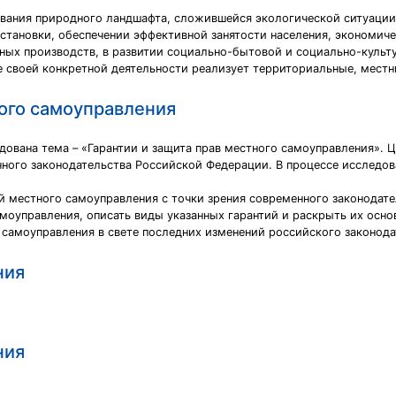
вания природного ландшафта, сложившейся экологической ситуации и
бстановки, обеспечении эффективной занятости населения, экономи
бных производств, в развитии социально-бытовой и социально-куль
е своей конкретной деятельности реализует территориальные, местн
ого самоуправления
дована тема – «Гарантии и защита прав местного самоуправления». Ц
нного законодательства Российской Федерации. В процессе исследов
й местного самоуправления с точки зрения современного законодате
моуправления, описать виды указанных гарантий и раскрыть их осно
 самоуправления в свете последних изменений российского законода
ния
ния