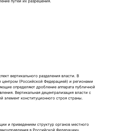
ение путей их разрешения.
спект вертикального разделения власти. В
ным центром (Российской Федерацией) и регионами
ляющие определяют дробление аппарата публичной
вления. Вертикальная децентрализация власти с
й элемент конституционного строя страны.
ации и приведением структур органов местного
самоуправления в Российской Федерации».