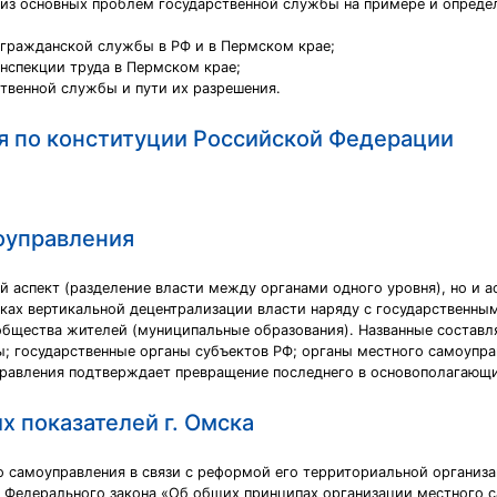
из основных проблем государственной службы на примере и определ
 гражданской службы в РФ и в Пермском крае;
нспекции труда в Пермском крае;
твенной службы и пути их разрешения.
я по конституции Российской Федерации
оуправления
й аспект (разделение власти между органами одного уровня), но и а
 рамках вертикальной децентрализации власти наряду с государствен
общества жителей (муниципальные образования). Названные состав
ы; государственные органы субъектов РФ; органы местного самоупра
равления подтверждает превращение последнего в основополагающи
 показателей г. Омска
о самоуправления в связи с реформой его территориальной организ
й Федерального закона «Об общих принципах организации местного 