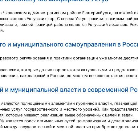
 в Чкаловском административном районе Екатеринбурга, на южной ок
ерных склонов Уктусских гор. С севера Уктус граничит с жилым райо
изавет», южной границей района является Уктусский лесопарк. Рек
й.
го и муниципального самоуправления в Росс
равового регулирования и практики организации уже многие десяти
правления, которые до сих пор остаются актуальными и продолжают 
равления, накопленный в России, во многом все еще остается невос
й и муниципальной власти в современной Р
е являются полноценными элементами публичной власти, главная цел
нных услуг государственного и местного уровней. Как представляет
ия, которые мешают реализации выше обозначенных целей и задач.
РФ является поиск оптимальных путей централизации и децентрализа
 между государственной и местной властью приобретает дополните