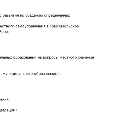
о развития по созданию определенных
 местного самоуправления в Комсомольском
йоне.
альных образований на вопросы местного значения
я муниципального образования );
ения.
едерации»,