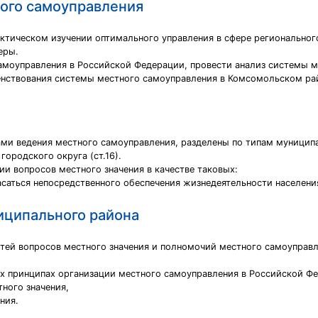
ного самоуправления
актическом изучении оптимального управления в сфере региональног
еры.
самоуправления в Российской Федерации, провести анализ системы
енствования системы местного самоуправления в Комсомольском ра
ми ведения местного самоуправления, разделены по типам муницип
 городского округа (ст.16).
и вопросов местного значения в качестве таковых:
саться непосредственного обеспечения жизнедеятельности населени
иципального района
тей вопросов местного значения и полномочий местного самоуправл
х принципах организации местного самоуправления в Российской Ф
тного значения,
ния.