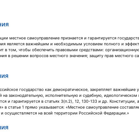
ния
ации местное самоуправление признается и гарантируется государст
ния является важнейшим и необходимым условием полного и эффект
оит в том, чтобы обеспечить правовыми средствами: организационн
ния в решении вопросов местного значения; защиту прав местного с
ния
ссийское государство как демократическое, закрепляет важнейшие 
ей на законодательную, исполнительную и судебную, идеологическом
я и гарантируется в статьях 3(п.2), 12, 130-133 и др. Конституции,
 в статье 1 прямо указывается: «Местное самоуправление составляе
я и осуществляется на всей территории Российской Федерации.»
ния