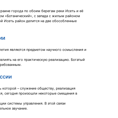
раине города по обоим берегам реки Исеть и её
ном «Ботанический», с запада с жилым районом
ой Исеть район делится на две обособленные
ии
летия являются предметом научного ос­мысления и
влиять на его практическую реализа­цию. Богатый
требованным.
оссии
ь которой – служение обществу, реализация
ся, сегодня произошли некоторые смещения в
ции системы управления. В этой связи
льное звучание.