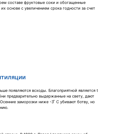
воем составе фруктовые соки и обогащенные
х основе с увеличением срока годности за счет
нтиляции
ньше появляются всходы. Благоприятной является t
убни предварительно выдержанные на свету, дают
Осенние заморозки ниже -3 ͦ С убивают ботву, но
нию.