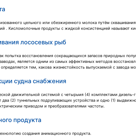
та
зованного цельного или обезжиренного молока путём сквашивания е
рий . Кисломолочные продукты с жидкой консистенцией называют к
ивания лососевых рыб
как попытка восстановления сокращающихся запасов природных поп
заводах, является одним из самых эффективных методов восстанов
определяется тем, какова жизнестойкость выпускаемой с завода мо
кции судна снабжения
ской движительной системой с четырьмя (4) комплектами дизель-г
 два (2) туннельных подруливающих устройства и одно (1) выдвижн
ектрическим приводом и преобразователями частоты.
ного продукта
технологию создания анимационного продукта.