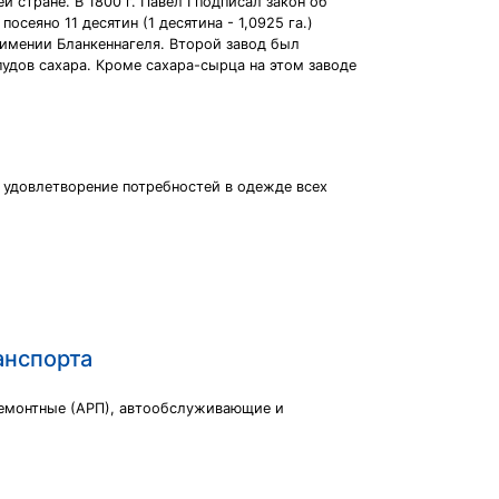
стране. В 1800 г. Павел I подписал закон об
сеяно 11 десятин (1 десятина - 1,0925 га.)
в имении Бланкеннагеля. Второй завод был
пудов сахара. Кроме сахара-сырца на этом заводе
 удовлетворение потребностей в одежде всех
анспорта
оремонтные (АРП), автообслуживающие и