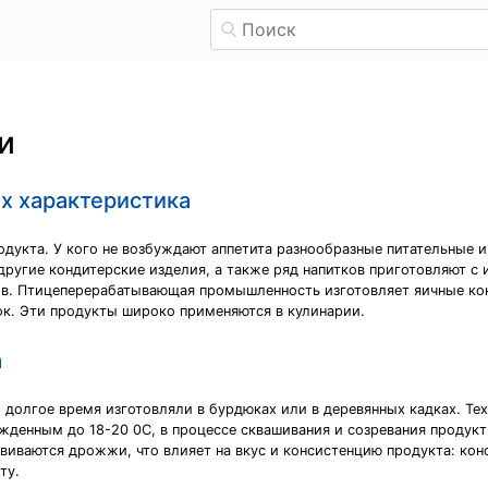
и
их характеристика
дукта. У кого не возбуждают аппетита разнообразные питательные и
ругие кондитерские изделия, а также ряд напитков приготовляют с
ов. Птицеперерабатывающая промышленность изготовляет яичные к
ок. Эти продукты широко применяются в кулинарии.
а
 долгое время изготовляли в бурдюках или в деревянных кадках. Тех
денным до 18-20 0С, в процессе сквашивания и созревания продукт
виваются дрожжи, что влияет на вкус и консистенцию продукта: ко
ту.