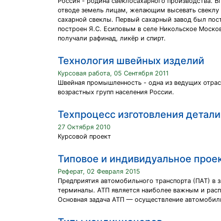
Россия - родина свеклосахарного производства. Вп
отводе земель лицам, желающим высевать свеклу дл
сахарной свеклы. Первый сахарный завод был постр
построен Я.С. Есиповым в селе Никольское Москов
получали рафинад, ликёр и спирт.
Технология швейных изделий
Курсовая работа, 05 Сентября 2011
Швейная промышленность - одна из ведущих отрас
возрастных групп населения России.
Техпроцесс изготовления детал
27 Октября 2010
Курсовой проект
Типовое и индивидуальное прое
Реферат, 02 Февраля 2015
Предприятия автомобильного транспорта (ПАТ) в з
терминалы. АТП является наиболее важным и рас
Основная задача АТП — осуществление автомобил