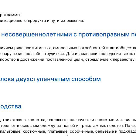
программы;
нимационного продукта и пути их решения.
с несовершеннолетними с противоправным 
личием ряда примитивных, аморальных потребностей и антиобществе
онарушения, не любят трудиться. Для исправления поведения таких 
порство в достижении поставленной цели, стремление к первенству,
олока двухступенчатым способом
водства
, трикотажные полотна, натканные, пленочные и слоистые материалы
товляет в основном одежду из тканей и трикотажных полотен. По с
 пальтовые, костюмные, платьевые, сорочечные, бельевые и подклад