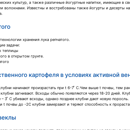
ских культур, а также различные йогуртные напитки, имеющие в с
 волокнами. Известны и востребованы также йогурты и десерты на и
а.
того
ехнологии хранения лука репчатого.
ие задачи:
х теплицы
ого в открытом грунте.
атого
твенного картофеля в условиях активной ве
убни начинают произрастать при t 6-7 ͦ С.Чем выше t почвы, тем ра
ы клубни загнивают. Всходы обычно появляются через 18-20 дней. Кл
 – 3 ͦ С убивают всходы, однако позднее клубни дают новую поросль. 
 t почвы до -2С клубни замерзают и теряют способность к прораста
веклы