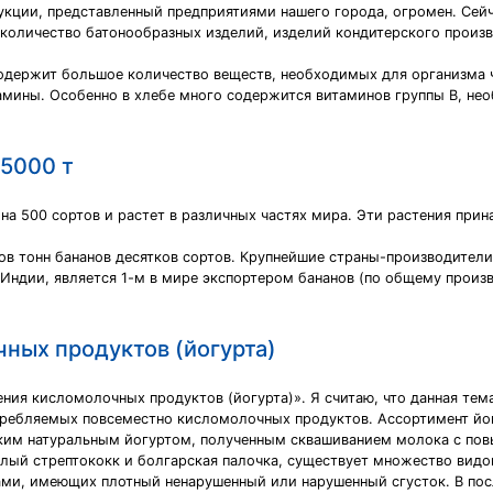
кции, представленный предприятиями нашего города, огромен. Сей
количество батонообразных изделий, изделий кондитерского произв
одержит большое количество веществ, необходимых для организма ч
амины. Особенно в хлебе много содержится витаминов группы В, н
 5000 т
 на 500 сортов и растет в различных частях мира. Эти растения при
в тонн бананов десятков сортов. Крупнейшие страны-производители 
Индии, является 1-м в мире экспортером бананов (по общему произв
ных продуктов (йогурта)
ния кисломолочных продуктов (йогурта)». Я считаю, что данная тема
отребляемых повсеместно кисломолочных продуктов. Ассортимент й
ским натуральным йогуртом, полученным сквашиванием молока с по
ый стрептококк и болгарская палочка, существует множество видов
ми, имеющих плотный ненарушенный или нарушенный сгусток. В пос