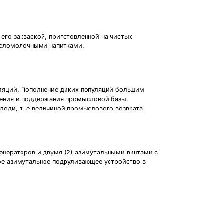
го закваской, приготовленной на чистых
исломолочными напитками.
уляций. Пополнение диких популяций большим
ления и поддержания промысловой базы.
лоди, т. е величиной промыслового возврата.
енераторов и двумя (2) азимутальными винтами с
ое азимутальное подруливающее устройство в