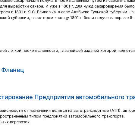
ервые сахар начали получать промышленным путем из свеклы в нашей 
я выработки сахара. И уже в 1801 г. для нужд сахароварения было по
оен в 1801 г. Я.С. Есиповым в селе Алябьево Тульской губернии - 
ской губернии, на котором к концу 1801 г. были получены первые 5 
лей легкой про-мышленности, главнейшей задачей которой является
и Фланец
ктирование Предприятия автомобильного тр
ависимости от назначения делятся на автотранспортные (АТП), авт
пространенным типом предприятий автомобильного транспорта.
ьных перевозок.