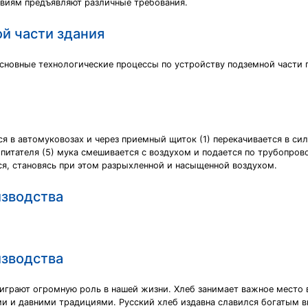
твиям предъявляют различные требования.
й части здания
 основные технологические процессы по устройству подземной част
я в автомуковозах и через приемный щиток (1) перекачивается в сило
питателя (5) мука смешивается с воздухом и подается по трубопрово
тся, становясь при этом разрыхленной и насыщенной воздухом.
изводства
изводства
грают огромную роль в нашей жизни. Хлеб занимает важное место в
ими и давними традициями. Русский хлеб издавна славился богатым 