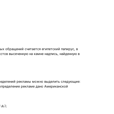
х обращений считается египетский папирус, в
тов высеченную на камне надпись, найденную в
определений рекламы можно выделить следующие:
 определение рекламе дано Американской
д.);