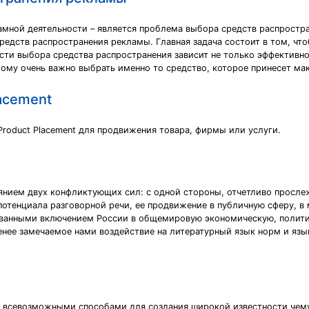
амной деятельности – является проблема выбора средств распростр
дств распространения рекламы. Главная задача состоит в том, что
сти выбора средства распространения зависит не только эффективно
тому очень важно выбрать именно то средство, которое принесет ма
acement
roduct Placement для продвижения товара, фирмы или услуги.
янием двух конфликтующих сил: с одной стороны, отчетливо прослеж
отенциала разговорной речи, ее продвижение в публичную сферу, в
ванными включением России в общемировую экономическую, политич
енее замечаемое нами воздействие на литературный язык норм и яз
 всевозможными способами для создания широкой известности чем