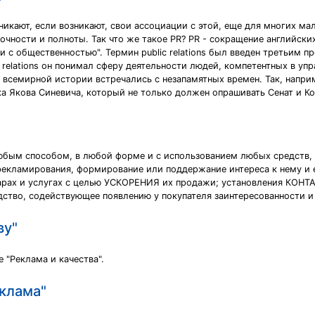
никают, если возникают, свои ассоциации с этой, еще для многих мал
чности и полноты. Так что же такое PR? PR - сокращение английских 
зи с общественностью". Термин public relations был введен третьи
 relations он понимал сферу деятельности людей, компетентных в уп
всемирной истории встречались с незапамятных времен. Так, наприме
 Якова Синевича, который не только должен опрашивать Сенат и Колл
бым способом, в любой форме и с использованием любых средств, 
 рекламирования, формирование или поддержание интереса к нему и 
арах и услугах с целью УСКОРЕНИЯ их продажи; установления КОНТ
дство, содействующее появлению у покупателя заинтересованности и
ву"
 "Реклама и качества".
еклама"