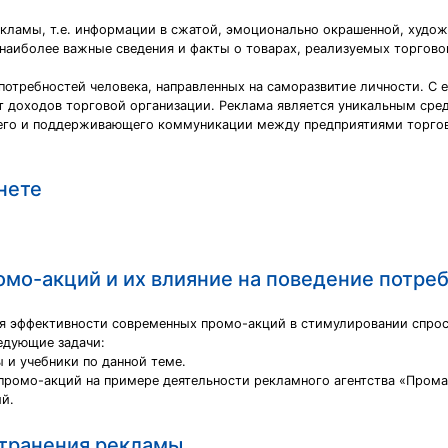
екламы, т.е. информации в сжатой, эмоционально окрашенной, худо
 наиболее важные сведения и факты о товарах, реализуемых торгово
отребностей человека, направленных на саморазвитие личности. С 
т доходов торговой организации. Реклама является уникальным сре
его и поддерживающего коммуникации между предприятиями торговли
нете
мо-акций и их влияние на поведение потре
я эффективности современных промо-акций в стимулировании спрос
едующие задачи:
 и учебники по данной теме.
промо-акций на примере деятельности рекламного агентства «Прома
й.
странения рекламы