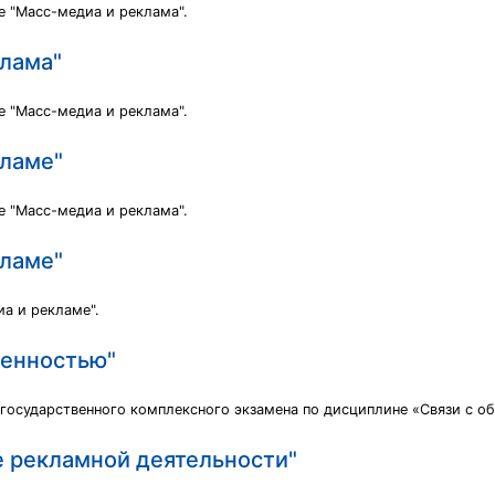
е "Масс-медиа и реклама".
клама"
е "Масс-медиа и реклама".
кламе"
е "Масс-медиа и реклама".
кламе"
а и рекламе".
венностью"
 государственного комплексного экзамена по дисциплине «Связи с о
е рекламной деятельности"