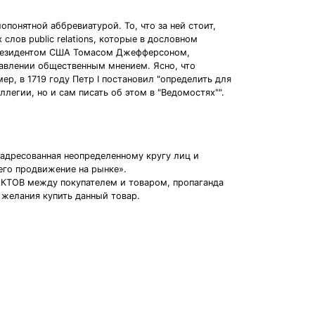
опонятной аббревиатурой. То, что за ней стоит,
слов public relations, которые в дословном
м президентом США Томасом Джефферсоном,
равлении общественным мнением. Ясно, что
р, в 1719 году Петр I постановил "определить для
егии, но и сам писать об этом в "Ведомостях"".
адресованная неопределенному кругу лиц и
его продвижение на рынке».
АКТОВ между покупателем и товаром, пропаганда
 желания купить данный товар.