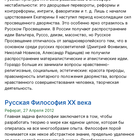
нестабильности: это дворцовые перевороты, реформы и
контрреформы, интриги, фаворитизм и т. д. Лишь с началом
царствования Екатерины II наступил период консолидации сил
просвещенного дворянства. Это особенно ярко отразилось в
Русском Просвещении. В России получают распространение
идеи Вальтера, Руссо, деизм, масонство, но Русское
Просвещение отличалось от западноевропейского тем, что в
основном среди русских просветителей (Дмитрий Фонвизин,
Николай Новиков, Александр Радищев) не получили
распространение материалистические и атеистические идеи.
Гораздо больше их занимали вопросы нравственно-
религиозные, социальные, эстетические: красота природы,
правомерность элитарного положения дворянства, вопросы
нравственного совершенствования человека, творческая
деятельность.
Русская Философия ХХ века
Реферат, 27 Апреля 2012
Главная задача философии заключается в том, чтобы
разработать теорию о мире как едином целом, которая бы
опиралась на все многообразие опыта. Философия порой
понимается как некое абстрактное знание, предельно удаленное