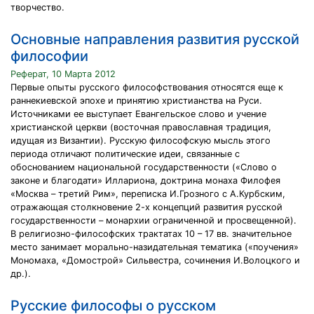
творчество.
Основные направления развития русской
философии
Реферат, 10 Марта 2012
Первые опыты русского философствования относятся еще к
раннекиевской эпохе и принятию христианства на Руси.
Источниками ее выступает Евангельское слово и учение
христианской церкви (восточная православная традиция,
идущая из Византии). Русскую философскую мысль этого
периода отличают политические идеи, связанные с
обоснованием национальной государственности («Слово о
законе и благодати» Иллариона, доктрина монаха Филофея
«Москва – третий Рим», переписка И.Грозного с А.Курбским,
отражающая столкновение 2-х концепций развития русской
государственности – монархии ограниченной и просвещенной).
В религиозно-философских трактатах 10 – 17 вв. значительное
место занимает морально-назидательная тематика («поучения»
Мономаха, «Домострой» Сильвестра, сочинения И.Волоцкого и
др.).
Русские философы о русском