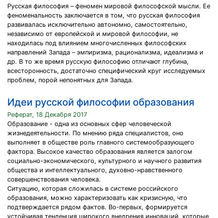
Русская философия – феномен мировой философской мысли. Ее
феноменальность заключается в том, что русская философия
развивалась исключительно автономно, самостоятельно,
независимо от европейской и мировой философии, не
находилась под влиянием многочисленных философских
направлений Запада – эмпиризма, рационализма, идеализма и
др. В то же время русскую философию отличают глубина,
всесторонность, достаточно специфический круг исследуемых
проблем, порой непонятных для Запада.
Идеи русской философии образования
Реферат, 18 Декабря 2017
Образование - одна из основных сфер человеческой
жизнедеятельности. По мнению ряда специалистов, оно
выполняет в обществе роль главного системообразующего
фактора. Высокое качество образования является залогом
социально-экономического, культурного и научного развития
общества и интеллектуального, духовно-нравственного
совершенствования человека.
Ситуацию, которая сложилась в системе российского
образования, можно характеризовать как кризисную, что
подтверждается рядом фактов. Во-первых, формируется
устойчивая тенденция широкого внедрения инноваций, которые