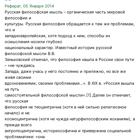
Реферат, 05 Января 2014
Русская философская мысль – органическая часть мировой
философии и
культуры. Русская философия обращается к тем же проблемам,
что и
западноевропейская, хотя подход к ним, способы их
осмысления носили глубоко
национальный характер. Известный историк русской
философской мысли В.В.
Зеньковский отмечал, что философия нашла в России свои пути
– «не чуждаясь
Запада, даже учась у него постоянно и прилежно, но все же
живя своими
вдохновениями, своими проблемами…». В XlX в. «Россия вышла
на путь
самостоятельной философской мысли».[1] Далее он отмечает,
что русская
философия не теоцентрична (хотя в ней сильно религиозное
начало) и не
космоцентрична (хотя не чужда натурфилософским исканиям), а
прежде всего
антропоцентрична, историософична и привержена социальной
проблематике: «она