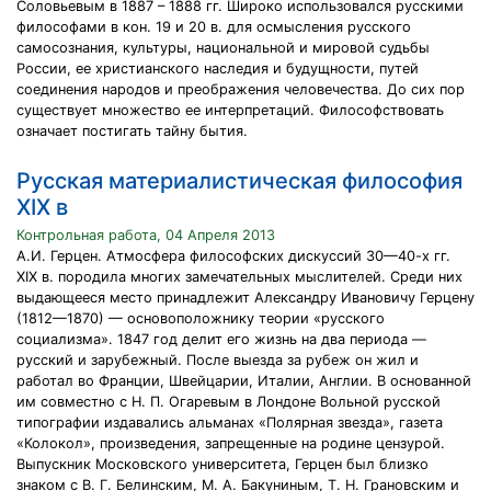
Соловьевым в 1887 – 1888 гг. Широко использовался русскими
философами в кон. 19 и 20 в. для осмысления русского
самосознания, культуры, национальной и мировой судьбы
России, ее христианского наследия и будущности, путей
соединения народов и преображения человечества. До сих пор
существует множество ее интерпретаций. Философствовать
означает постигать тайну бытия.
Русская материалистическая философия
XIX в
Контрольная работа, 04 Апреля 2013
А.И. Герцен. Атмосфера философских дискуссий 30—40-х гг.
XIX в. породила многих замечательных мыслителей. Среди них
выдающееся место принадлежит Александру Ивановичу Герцену
(1812—1870) — основоположнику теории «русского
социализма». 1847 год делит его жизнь на два периода —
русский и зарубежный. После выезда за рубеж он жил и
работал во Франции, Швейцарии, Италии, Англии. В основанной
им совместно с Н. П. Огаревым в Лондоне Вольной русской
типографии издавались альманах «Полярная звезда», газета
«Колокол», произведения, запрещенные на родине цензурой.
Выпускник Московского университета, Герцен был близко
знаком с В. Г. Белинским, М. А. Бакуниным, Т. Н. Грановским и