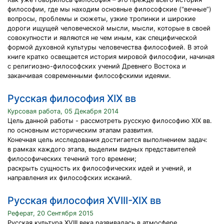
философии, где мы находим основные философские (“вечные”)
вопросы, проблемы и сюжеты, узкие тропинки и широкие
дороги ищущей человеческой мысли, мысли, которые в своей
совокупности и являются не чем иным, как специфической
формой духовной культуры человечества философией. В этой
книге кратко освещается история мировой философии, начиная
с религиозно-философских учений Древнего Востока и
заканчивая современными философскими идеями.
Русская философия XIX вв
Курсовая работа, 05 Декабря 2014
Цель данной работы - рассмотреть русскую философию XIX вв.
по основным историческим этапам развития.
Конечная цель исследования достигается выполнением задач:
в рамках каждого этапа, выделим видных представителей
философических течений того времени;
раскрыть сущность их философических идей и учений, и
направления их философских исканий.
Русская философия XVIII-XIX вв
Реферат, 20 Сентября 2015
Русская культура XVIII века развивалась в атмосфере