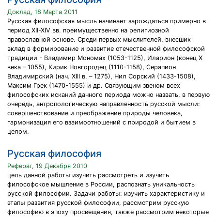
Доклад, 18 Марта 2011
Русская философская мысль начинает зарождаться примерно в
период XII-XIV вв. преимущественно на религиозной
православной основе. Среди первых мыслителей, внесших
вклад в формирование и развитие отечественной философской
традиции - Владимир Мономах (1053-1125), Иларион (конец Х
века – 1055), Кирик Новгородец (1110-1158), Серапион
Владимирский (нач. XIII в. – 1275), Нил Сорский (1433-1508),
Максим Грек (1470-1555) и др. Связующим звеном всех
философских исканий данного периода можно назвать, в первую
очередь, антропологическую направленность русской мысли:
совершенствование и преображение природы человека,
гармонизация его взаимоотношений с природой и бытием в
целом.
Русская философия
Реферат, 19 Декабря 2010
цель данной работы изучить рассмотреть и изучить
философское мышление в России, распознать уникальность
русской философии. Задачи работы: изучить характеристику и
этапы развития русской философии, рассмотрим русскую
философию в эпоху просвещения, также рассмотрим некоторые