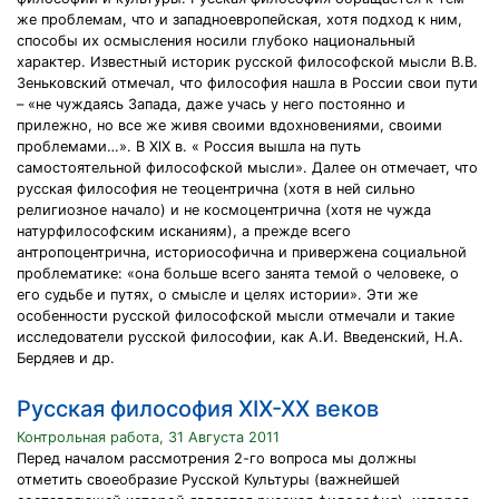
же проблемам, что и западноевропейская, хотя подход к ним,
способы их осмысления носили глубоко национальный
характер. Известный историк русской философской мысли В.В.
Зеньковский отмечал, что философия нашла в России свои пути
– «не чуждаясь Запада, даже учась у него постоянно и
прилежно, но все же живя своими вдохновениями, своими
проблемами…». В XlX в. « Россия вышла на путь
самостоятельной философской мысли». Далее он отмечает, что
русская философия не теоцентрична (хотя в ней сильно
религиозное начало) и не космоцентрична (хотя не чужда
натурфилософским исканиям), а прежде всего
антропоцентрична, историософична и привержена социальной
проблематике: «она больше всего занята темой о человеке, о
его судьбе и путях, о смысле и целях истории». Эти же
особенности русской философской мысли отмечали и такие
исследователи русской философии, как А.И. Введенский, Н.А.
Бердяев и др.
Русская философия XIX-XX веков
Контрольная работа, 31 Августа 2011
Перед началом рассмотрения 2-го вопроса мы должны
отметить своеобразие Русской Культуры (важнейшей