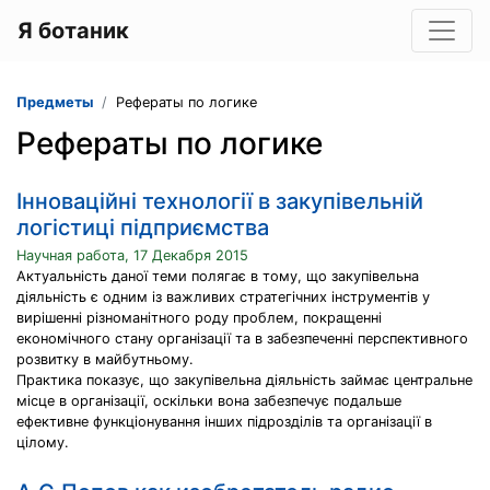
Я ботаник
Предметы
Рефераты по логике
Рефераты по логике
Інноваційні технології в закупівельній
логістиці підприємства
Научная работа, 17 Декабря 2015
Актуальність даної теми полягає в тому, що закупівельна
діяльність є одним із важливих стратегічних інструментів у
вирішенні різноманітного роду проблем, покращенні
економічного стану організації та в забезпеченні перспективного
розвитку в майбутньому.
Практика показує, що закупівельна діяльність займає центральне
місце в організації, оскільки вона забезпечує подальше
ефективне функціонування інших підрозділів та організації в
цілому.