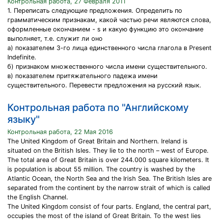
Контрольная работа, 27 Февраля 2011
1. Переписать следующие предложения. Определить по
грамматическим признакам, какой частью речи являются слова,
оформленные окончанием - s и какую функцию это окончание
выполняет, т.е. служит ли оно
а) показателем 3-го лица единственного числа глагола в Present
Indefinite.
б) признаком множественного числа имени существительного.
в) показателем притяжательного падежа имени
существительного. Перевести предложения на русский язык.
Контрольная работа по "Английскому
языку"
Контрольная работа, 22 Мая 2016
The United Kingdom of Great Britain and Northern. Ireland is
situated on the British Isles. They lie to the north – west of Europe.
The total area of Great Britain is over 244.000 square kilometers. It
is population is about 55 million. The country is washed by the
Atlantic Ocean, the North Sea and the Irish Sea. The British Isles are
separated from the continent by the narrow strait of which is called
the English Channel.
The United Kingdom consist of four parts. England, the central part,
occupies the most of the island of Great Britain. To the west lies