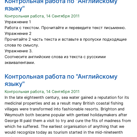
Контрольная работа по "Английскому
языку"
Контрольная работа, 14 Сентября 2011
Упражнение 1
Работа с текстом. Прочитайте и переведите текст письменно.
Упражнение 2
Прочитайте 2 часть текста и вставьте в пропуски подходящие
слова по смыслу.
Упражнение 3.
Соотнесите английские слова из текста с русскими
эквивалентами.
Контрольная работа по "Английскому
языку"
Контрольная работа, 14 Сентября 2011
In the late eighteenth century, sea water gained a reputation for its
medicinal properties and as a result many British coastal fishing
villages were transformed into fashionable resorts. Brighton and
Weymouth both became popular with genteel holidaymakers after
George III paid them a visit to try and cure the fits of madness from
which he suffered. The earliest organisation of anything that we
would recognize today as tourism started in the mid-nineteenth