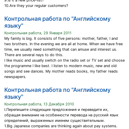
9.Is it a new price-list?
10.Are they your regular customers?
Контрольная работа по "Английскому
языку"
Контрольная работа, 29 Января 2011
My family is big. It consists of five persons: mother, father, I and
two brothers. In the evening we are all at home. When we have free
time, we usually need something that can amuse and interest us.
There are several nays to do this.
I like music and usually switch on the radio set or TV set and choose
the programme I like best. I listen to modern music, new and old
songs and see dances. My mother reads books, my father reads
newspapers.
Контрольная работа по "Английскому
языку"
Контрольная работа, 13 Декабря 2010
I.Перепишите следующие предложения и переведите их,
обращая внимание на особенности перевода на русский язык
определений, выраженных именем существительным.
1.Big Japanese companies are thinking again about pay systems.