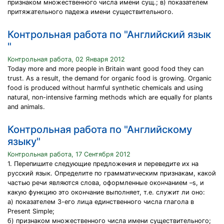
признаком множественного числа имени сущ.; в) показателем
притяжательного падежа имени существительного.
Контрольная работа по "Английский язык
"
Контрольная работа, 02 Января 2012
Today more and more people in Britain want good food they can
trust. As a result, the demand for organic food is growing. Organic
food is produced without harmful synthetic chemicals and using
natural, non-intensive farming methods which are equally for plants
and animals.
Контрольная работа по "Английскому
языку"
Контрольная работа, 17 Сентября 2012
1. Перепишите следующие предложения и переведите их на
русский язык. Определите по грамматическим признакам, какой
частью речи являются слова, оформленные окончанием –s, и
какую функцию это окончание выполняет, т.е. служит ли оно:
а) показателем 3-его лица единственного числа глагола в
Present Simple;
б) признаком множественного числа имени существительного;