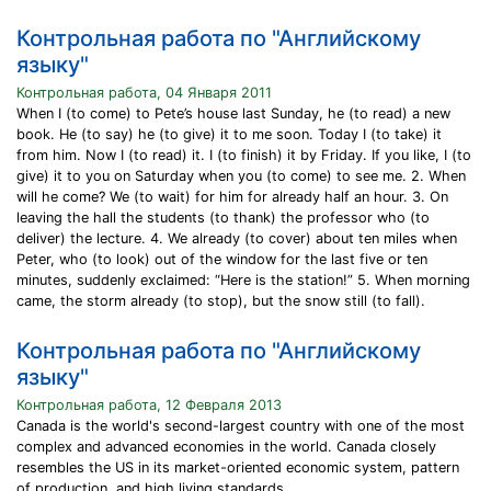
Контрольная работа по "Английскому
языку"
Контрольная работа, 04 Января 2011
When I (to come) to Pete’s house last Sunday, he (to read) a new
book. He (to say) he (to give) it to me soon. Today I (to take) it
from him. Now I (to read) it. I (to finish) it by Friday. If you like, I (to
give) it to you on Saturday when you (to come) to see me. 2. When
will he come? We (to wait) for him for already half an hour. 3. On
leaving the hall the students (to thank) the professor who (to
deliver) the lecture. 4. We already (to cover) about ten miles when
Peter, who (to look) out of the window for the last five or ten
minutes, suddenly exclaimed: “Here is the station!” 5. When morning
came, the storm already (to stop), but the snow still (to fall).
Контрольная работа по "Английскому
языку"
Контрольная работа, 12 Февраля 2013
Canada is the world's second-largest country with one of the most
complex and advanced economies in the world. Canada closely
resembles the US in its market-oriented economic system, pattern
of production, and high living standards.