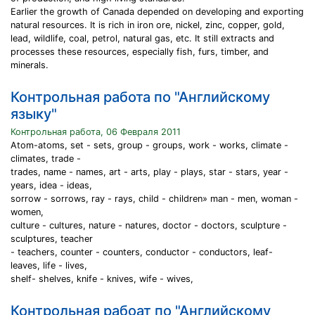
Earlier the growth of Canada depended on developing and exporting
natural resources. It is rich in iron ore, nickel, zinc, copper, gold,
lead, wildlife, coal, petrol, natural gas, etc. It still extracts and
processes these resources, especially fish, furs, timber, and
minerals.
Контрольная работа по "Английскому
языку"
Контрольная работа, 06 Февраля 2011
Atom-atoms, set - sets, group - groups, work - works, climate -
climates, trade -
trades, name - names, art - arts, play - plays, star - stars, year -
years, idea - ideas,
sorrow - sorrows, ray - rays, child - children» man - men, woman -
women,
culture - cultures, nature - natures, doctor - doctors, sculpture -
sculptures, teacher
- teachers, counter - counters, conductor - conductors, leaf-
leaves, life - lives,
shelf- shelves, knife - knives, wife - wives,
Контрольная рабоат по "Английскому