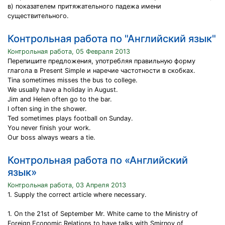
в) показателем притяжательного падежа имени
существительного.
Контрольная работа по "Английский язык"
Контрольная работа, 05 Февраля 2013
Перепишите предложения, употребляя правильную форму
глагола в Present Simple и наречие частотности в скобках.
Tina sometimes misses the bus to college.
We usually have a holiday in August.
Jim and Helen often go to the bar.
I often sing in the shower.
Ted sometimes plays football on Sunday.
You never finish your work.
Our boss always wears a tie.
Контрольная работа по «Английский
язык»
Контрольная работа, 03 Апреля 2013
1. Supply the correct article where necessary.
1. On the 21st of September Mr. White came to the Ministry of
Foreign Economic Relations to have talks with Smirnov of