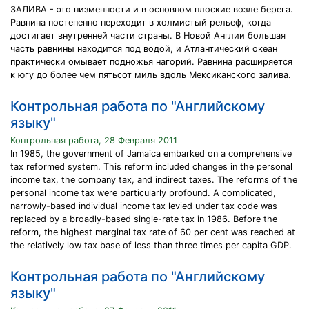
ЗАЛИВА - это низменности и в основном плоские возле берега.
Равнина постепенно переходит в холмистый рельеф, когда
достигает внутренней части страны. В Новой Англии большая
часть равнины находится под водой, и Атлантический океан
практически омывает подножья нагорий. Равнина расширяется
к югу до более чем пятьсот миль вдоль Мексиканского залива.
Контрольная работа по "Английскому
языку"
Контрольная работа, 28 Февраля 2011
In 1985, the government of Jamaica embarked on a comprehensive
tax reformed system. This reform included changes in the personal
income tax, the company tax, and indirect taxes. The reforms of the
personal income tax were particularly profound. A complicated,
narrowly-based individual income tax levied under tax code was
replaced by a broadly-based single-rate tax in 1986. Before the
reform, the highest marginal tax rate of 60 per cent was reached at
the relatively low tax base of less than three times per capita GDP.
Контрольная работа по "Английскому
языку"