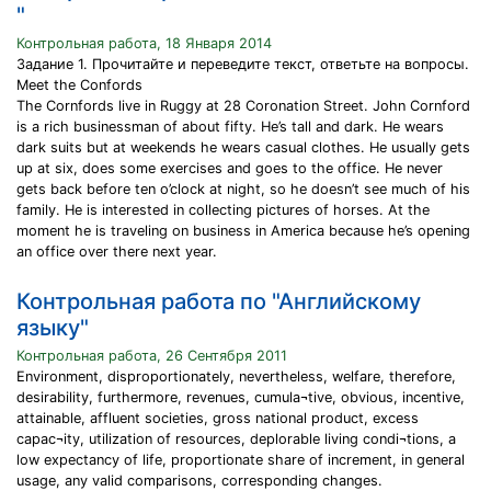
"
Контрольная работа, 18 Января 2014
Задание 1. Прочитайте и переведите текст, ответьте на вопросы.
Meet the Confords
The Cornfords live in Ruggy at 28 Coronation Street. John Cornford
is a rich businessman of about fifty. He’s tall and dark. He wears
dark suits but at weekends he wears casual clothes. He usually gets
up at six, does some exercises and goes to the office. He never
gets back before ten o’clock at night, so he doesn’t see much of his
family. He is interested in collecting pictures of horses. At the
moment he is traveling on business in America because he’s opening
an office over there next year.
Контрольная работа по "Английскому
языку"
Контрольная работа, 26 Сентября 2011
Environment, disproportionately, nevertheless, welfare, therefore,
desirability, furthermore, revenues, cumula¬tive, obvious, incentive,
attainable, affluent societies, gross national product, excess
capac¬ity, utilization of resources, deplorable living condi¬tions, a
low expectancy of life, proportionate share of increment, in general
usage, any valid comparisons, corresponding changes.