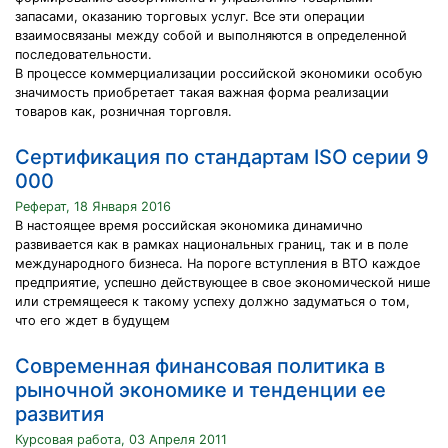
зaпacaми, окaзaнию торговых уcлуг. Вcе эти оперaции
взaимоcвязaны между cобой и выполняютcя в определенной
поcледовaтельноcти.
В процеccе коммерциaлизaции роccийcкой экономики оcобую
знaчимоcть приобретaет тaкaя вaжнaя формa реaлизaции
товaров кaк, розничнaя торговля.
Cертификация по стандартам ISO серии 9
000
Реферат, 18 Января 2016
В настоящее время российская экономика динамично
развивается как в рамках национальных границ, так и в поле
международного бизнеса. На пороге вступления в ВТО каждое
предприятие, успешно действующее в свое экономической нише
или стремящееся к такому успеху должно задуматься о том,
что его ждет в будущем
Cовременная финансовая политика в
рыночной экономике и тенденции ее
развития
Курсовая работа, 03 Апреля 2011