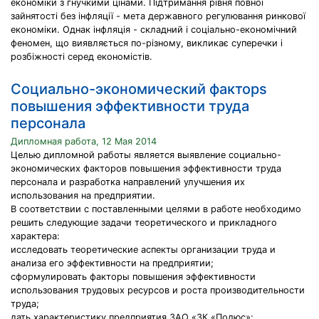
економіки з гнучкими цінами. Підтримання рівня повної
зайнятості без інфляції - мета державного регулювання ринкової
економіки. Однак інфляція - складний і соціально-економічний
феномен, що виявляється по-рiзному, викликає суперечки і
розбіжності серед економістів.
Cоциально-экономический факторs
повышения эффективности труда
персонала
Дипломная работа, 12 Мая 2014
Целью дипломной работы является выявление социально-
экономических факторов повышения эффективности труда
персонала и разработка направлений улучшения их
использования на предприятии.
В соответствии с поставленными целями в работе необходимо
решить следующие задачи теоретического и прикладного
характера:
исследовать теоретические аспекты организации труда и
анализа его эффективности на предприятии;
сформулировать факторы повышения эффективности
использования трудовых ресурсов и роста производительности
труда;
дать характеристику предприятия ЗАО «ЗК «Полюс»;