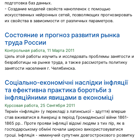
подготовка баз данных.
- Создание моделей свойств нанопленок с помощью
искусственных нейронных сетей, позволяющих прогнозировать
их свойства в зависимости от различных параметров.
Cостояние и прогноз развития рынка
труда России
Контрольная работа, 11 Марта 2011
Цель этой работы изучить и исследовать проблемы занятости и
безработицы на рынке труда, а также рассмотреть политику
занятости населения г. Челябинска.
Cоціально-економiчнi наслiдки iнфляцiї
та ефективна практика боротьби з
iнфляцiйними явищами в економiцi
Курсовая работа, 25 Сентября 2011
Термін «інфляція» (у перекладі з латинської - здуття) вперше
став вживатися в Америці в період Громадянської війни 1861-
1865 рр.. Проте прояви інфляції відомі людям з тих пір, як в
господарському обміні почали широко використовуватися
гроші. Інфляція - неминучий супутник довгострокового розвитку