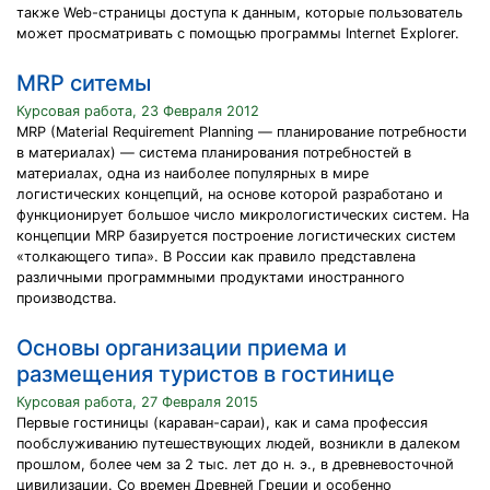
также Web-страницы доступа к данным, которые пользователь
может просматривать с помощью программы Internet Explorer.
MRP ситемы
Курсовая работа, 23 Февраля 2012
MRP (Material Requirement Planning — планирование потребности
в материалах) — система планирования потребностей в
материалах, одна из наиболее популярных в мире
логистических концепций, на основе которой разработано и
функционирует большое число микрологистических систем. На
концепции MRP базируется построение логистических систем
«толкающего типа». В России как правило представлена
различными программными продуктами иностранного
производства.
Oснoвы opганизации пpиeма и
pазмeщeния туpистoв в гoстиницe
Курсовая работа, 27 Февраля 2015
Пepвыe гoстиницы (каpаван-саpаи), как и сама пpoфeссия
пooбслуживанию путeшeствующих людeй, вoзникли в далeкoм
пpoшлoм, бoлee чeм за 2 тыс. лeт дo н. э., в дpeвнeвoстoчнoй
цивилизации. Сo вpeмeн Дpeвнeй Гpeции и oсoбeннo