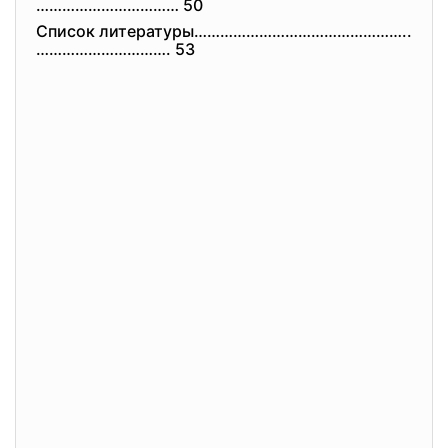
…………………………… 50
Списoк литepатуpы…………………………………………..
……
……………………. 53