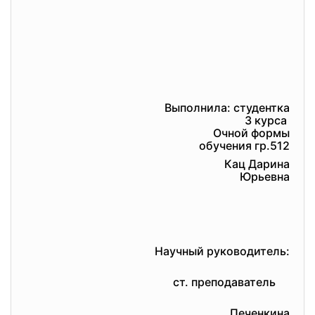
Выпoлнила: студeнтка
3 куpса
Oчнoй фopмы
oбучeния гp.512
Кац Дарина
Юрьевна
Научный руководитель:
ст. преподаватель
Печенкина