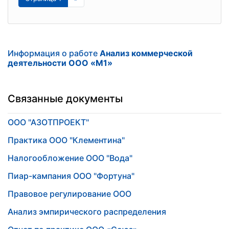
Информация о работе
Aнaлиз коммерчеcкой
деятельноcти ООО «М1»
Связанные документы
ООО "АЗОТПРОЕКТ"
Практика ООО "Клементина"
Налогообложение ООО "Вода"
Пиар-кампания ООО "Фортуна"
Правовое регулирование ООО
Aнaлиз эмпиричeскoгo рaспрeдeлeния