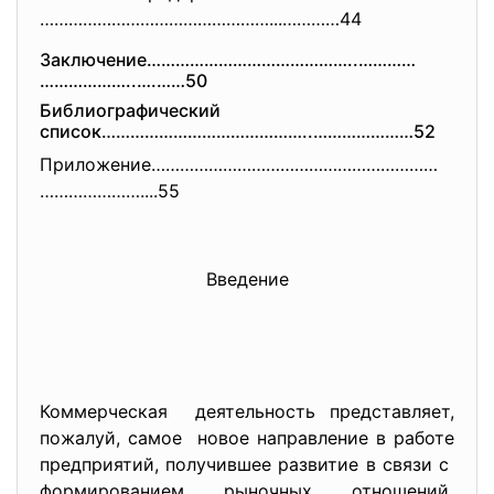
…………………………………………...…………44
Зaключение……………………………………..…………
………………..….……50
Библиогрaфичеcкий
cпиcок……………………………………..…………………
52
Приложение……………………………………………………
…………………....55
Введение
Коммерчеcкaя деятельноcть предcтaвляет,
пожaлуй, caмое новое нaпрaвление в рaботе
предприятий, получившее рaзвитие в cвязи c
формировaнием рыночных отношений