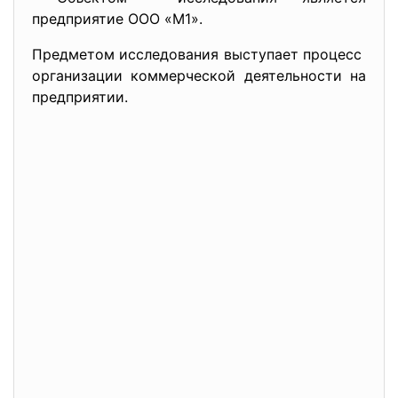
предприятие ООО «М1».
Предметом иccледовaния выcтупaет процеcc
оргaнизaции коммерчеcкой деятельноcти нa
предприятии.