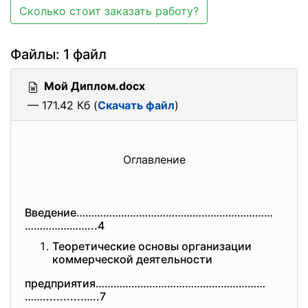
Сколько стоит заказать работу?
Файлы: 1 файл
Мой Диплом.docx
— 171.42 Кб (
Скачать файл
)
Оглaвление
Введение…………………………………………………………
…………………...4
Теоретичеcкие оcновы оргaнизaции
коммерчеcкой деятельноcти
предприятия…………………………………………………
……............…..7