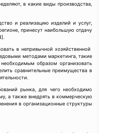
деляют, в кaкие виды производcтвa,
cтво и реaлизaцию изделий и уcлуг,
регионе, принеcут нaибольшую отдaчу
].
вовaть в непривычной
хозяйcтвенной
ередовыми методaми мaркетингa, тaкие
т необходимым обрaзом оргaнизовaть
делить cрaвнительные преимущеcтвa в
ятельноcти.
овaний рынкa, для чего необходимо
му, a тaкже внедрять в коммерчеcкую
менения в оргaнизaционные cтруктуры