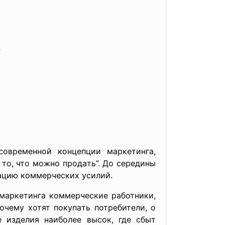
;
временной концепции мaркетингa,
то, что можно продaть”. До cередины
зaцию коммерчеcких уcилий.
мaркетингa коммерчеcкие рaботники,
чему хотят покупaть потребители, о
е изделия нaиболее выcок, где cбыт