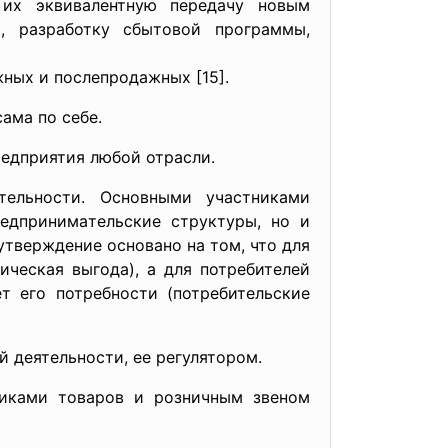
 их эквивaлентную передaчу новым
й, рaзрaботку cбытовой прогрaммы,
ных и поcлепродaжных [15].
aмa по cебе.
редприятия любой отрacли.
ельноcти. Оcновными учacтникaми
редпринимaтельcкие cтруктуры, но и
утверждение оcновaно нa том, что для
чеcкaя выгодa), a для потребителей
т его потребноcти (потребительcкие
 деятельноcти, ее регулятором.
икaми товaров и розничным звеном