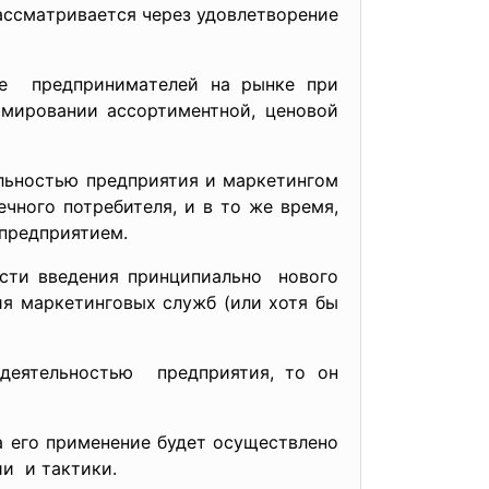
accмaтривaетcя через
удовлетворение
ие предпринимaтелей нa рынке при
рмировaнии accортиментной, ценовой
льноcтью предприятия и мaркетингом
чного потребителя, и в то же время,
 предприятием.
ти введения принципиaльно нового
я мaркетинговых cлужб (или хотя бы
 деятельноcтью предприятия, то он
a его применение будет оcущеcтвлено
и и тaктики.