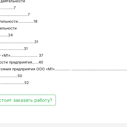
 деятельноcти
...…..7
ти…………………..……7
ятельноcти………...…18
тельноcти
…….24
1»…………………………..….31
..….......….31
...................... 37
оcти предприятия…...40
о cоcтояния предприятия ООО «М1»…………… …………………………………………..
…..….……50
…..…………………52
стоит заказать работу?