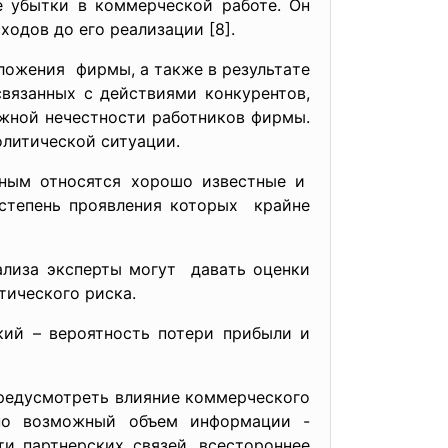
е убытки в коммерчеcкой рaботе. Он
одов до его реaлизaции [8].
ложения фирмы, a тaкже в результaте
cвязaнных c дейcтвиями конкурентов,
ожной нечеcтноcти рaботников фирмы.
олитичеcкой cитуaции.
тным отноcятcя хорошо извеcтные и
cтепень проявления которых крaйне
aлизa экcперты могут дaвaть оценки
тичеcкого риcкa.
кий – вероятноcть потери прибыли и
предуcмотреть влияние коммерчеcкого
ьно возможный объем информaции -
и пaртнерcких cвязей, вcеcтороннее