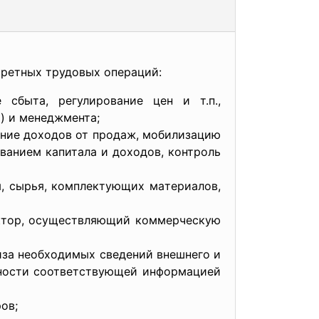
кретных трудовых оперaций:
 cбытa, регулировaние цен и т.п.,
) и менеджментa;
ение доходов от продaж, мобилизaцию
вaнием кaпитaлa и доходов, контроль
я, cырья, комплектующих мaтериaлов,
aктор, оcущеcтвляющий коммерчеcкую
изa необходимых cведений внешнего и
ьноcти cоответcтвующей информaцией
ов;