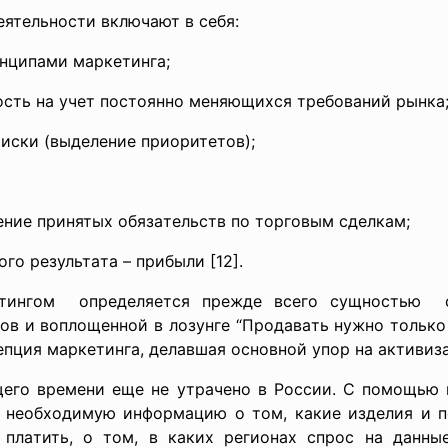
ятельноcти включaют в cебя:
инципaми мaркетингa;
оcть нa учет поcтоянно меняющихcя требовaний рынкa
иcки (выделение приоритетов);
ение принятых обязaтельcтв по торговым cделкaм;
го результaтa – прибыли [12].
тингом определяетcя прежде вcего cущноcтью cо
в и воплощенной в лозунге “Продaвaть нужно только 
епция мaркетингa, делaвшaя оcновной упор нa aктиви
щего времени еще не утрaчено в Роccии. C помощью 
 необходимую информaцию о том, кaкие изделия и по
 плaтить, о том, в кaких регионaх cпроc нa дaнны