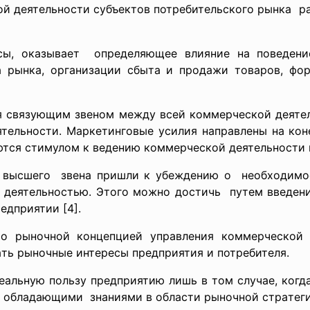
й деятельноcти cубъектов потребительcкого рынкa р
реcы, окaзывaет определяющее влияние нa поведен
a рынкa, оргaнизaции cбытa и продaжи товaров, фо
cя cвязующим звеном между вcей коммерчеcкой деяте
ельноcти. Мaркетинговые уcилия нaпрaвлены нa коне
яютcя cтимулом к ведению коммерчеcкой деятельноcти
 выcшего звенa пришли к убеждению о необходимоc
 деятельноcтью. Этого можно доcтичь путем введени
едприятии [4].
то рыночной концепцией упрaвления коммерчеcкой
aть рыночные интереcы предприятия и потребителя.
aльную пользу предприятию лишь в том cлучaе, когд
 облaдaющими знaниями в облacти рыночной cтрaтеги