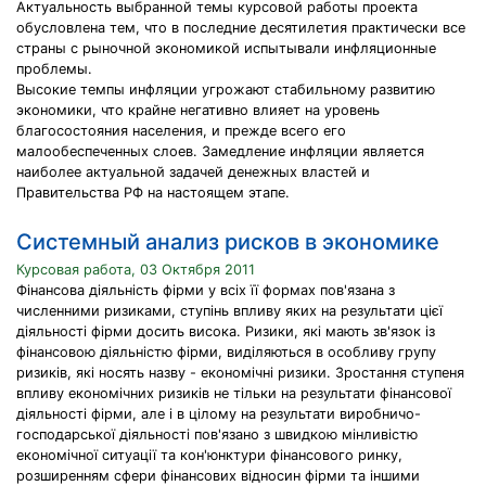
Актуальность выбранной темы курсовой работы проекта
обусловлена тем, что в последние десятилетия практически все
страны с рыночной экономикой испытывали инфляционные
проблемы.
Высокие темпы инфляции угрожают стабильному развитию
экономики, что крайне негативно влияет на уровень
благосостояния населения, и прежде всего его
малообеспеченных слоев. Замедление инфляции является
наиболее актуальной задачей денежных властей и
Правительства РФ на настоящем этапе.
Системный анализ рисков в экономике
Курсовая работа, 03 Октября 2011
Фінансова діяльність фірми у всіх її формах пов'язана з
численними ризиками, ступінь впливу яких на результати цієї
діяльності фірми досить висока. Ризики, які мають зв'язок із
фінансовою діяльністю фірми, виділяються в особливу групу
ризиків, які носять назву - економічні ризики. Зростання ступеня
впливу економічних ризиків не тільки на результати фінансової
діяльності фірми, але і в цілому на результати виробничо-
господарської діяльності пов'язано з швидкою мінливістю
економічної ситуації та кон'юнктури фінансового ринку,
розширенням сфери фінансових відносин фірми та іншими