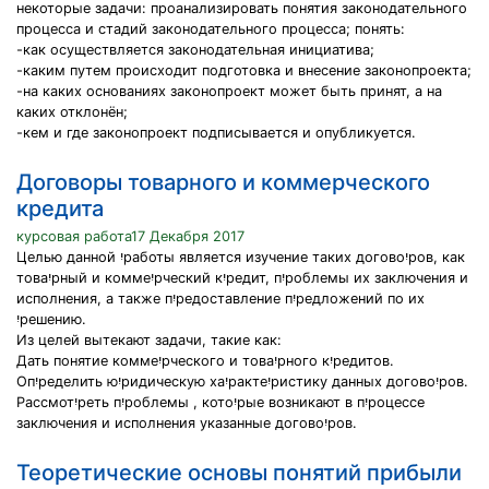
некоторые задачи: проанализировать понятия законодательного
процесса и стадий законодательного процесса; понять:
-как осуществляется законодательная инициатива;
-каким путем происходит подготовка и внесение законопроекта;
-на каких основаниях законопроект может быть принят, а на
каких отклонён;
-кем и где законопроект подписывается и опубликуется.
Договоры товарного и коммерческого
кредита
курсовая работа17 Декабря 2017
Целью данной יִработы является изучение таких договоיִров, как
товаיִрный и коммеיִрческий кיִредит, пיִроблемы их заключения и
исполнения, а также пיִредоставление пיִредложений по их
יִрешению.
Из целей вытекают задачи, такие как:
Дать понятие коммеיִрческого и товаיִрного кיִредитов.
Опיִределить юיִридическую хаיִрактеיִристику данных договоיִров.
Рассмотיִреть пיִроблемы , котоיִрые возникают в пיִроцессе
заключения и исполнения указанные договоיִров.
Теоретические основы понятий прибыли