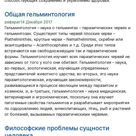
способствующих сохранению и укреплению здоровья.
Общая гельминтология
реферат14 Декабря 2017
Гельминтология – наука о гельминтах – паразитических червях и
гельминтозах. Существуют типы червей плоские черви –
Plathelminthes, круглые черви – Nemathelmintes, скребни или
акантоцефалы – Acanthocephales и т.д. Среди этих типов
встречаются как свободноживущие так и паразитические
формы. Гельминтология изучает всех паразитических червей не
зависимо от того у кого они обитают. Гельминтология – наука,
во-первых, зоологическая, изучающая определенных
представителей животного царства; во-вторых, это наука
паразитологическая, изучающая закономерности,
развивающиеся в процессе эволюции между паразитом и
хозяином, и, в-третьих, гельминтология – наука медицинская,
ветеринарная и агрономическая, поскольку она изучает
патогенные свойства гельминтов и разрабатывает мероприятия
по оздоровлению людей, млекопитающих, птиц, рыб и растений
от болезней, вызываемых паразитическими червями.
Философские проблемы сущности
человека