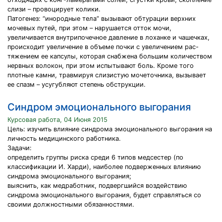
слизи – провоцирует колики.
Патогенез: “инородные тела” вызывают обтурации верхних
мочевых путей, при этом – нарушается отток мочи,
увеличивается внутрипочечное давление в лоханке и чашечках,
происходит увеличение в объеме почки с увеличением рас-
тяжением ее капсулы, которая снабжена большим количеством
нервных волокон, при этом испытывают боль. Кроме того
плотные камни, травмируя слизистую мочеточника, вызывает
ее спазм – усугубляют степень обструкции.
Синдром эмоционального выгорания
Курсовая работа, 04 Июня 2015
Цель: изучить влияние синдрома эмоционального выгорания на
личность медицинского работника.
Задачи:
определить группы риска среди 6 типов медсестер (по
классификации И. Харди), наиболее подверженных влиянию
синдрома эмоционального выгорания;
выяснить, как медработник, подвергшийся воздействию
синдрома эмоционального выгорания, будет справляться со
своими должностными обязанностями.