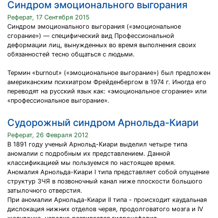
Синдром эмоционального выгорания
Реферат, 17 Сентября 2015
Синдром эмоционального выгорания («эмоциональное
сгорание») — специфический вид Профессиональной
деформации лиц, вынужденных во время выполнения своих
обязанностей тесно общаться с людьми.
Термин «burnout» («эмоциональное выгорание») был предложен
американским психиатром Фрейденбергом в 1974 г. Иногда его
переводят на русский язык как: «эмоциональное сгорание» или
«профессиональное выгорание».
Судорожный синдром Арнольда-Киари
Реферат, 26 Февраля 2012
В 1891 году ученый Арнольд-Киари выделил четыре типа
аномалии с подробным их представлением. Данной
классификацией мы пользуемся по настоящее время.
Аномалия Арнольда-Киари I типа представляет собой опущение
структур ЗЧЯ в позвоночный канал ниже плоскости большого
затылочного отверстия.
При аномалии Арнольда-Киари II типа - происходит каудальная
дислокация нижних отделов червя, продолговатого мозга и IV