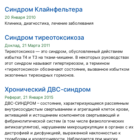
Синдром Клайнфельтера
20 Января 2010
Клиника, диагностика, лечение заболевания
Синдром тиреотоксикоза
Доклад, 21 Марта 2011
Тиреотоксикоз — это синдром, обусловленный действием
избытка T4 и T3 на ткани-мишени. В некоторых руководствах
этот синдром называют гипертиреозом, а термином
«тиреотоксикоз» обозначают состояние, вызванное избытком
экзогенных тиреоидных гормонов.
Хронический ДВС-синдром
Реферат, 21 Января 2015
ДВС-СИНДРОМ – состояние, характеризующееся рассеянным
внутрисосудистым свертыванием и агрегацией клеток крови,
активацией и истощением компонентов свертывающей и
фибринолитической систем (в том числе физиологических
антикоагулянтов), нарушением микроциркуляции в органах с их
дистрофией и дисфункцией, выраженной наклонностью к
тромбозам и кровоточивости. Наблюдается при многих