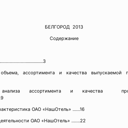
БЕЛГОРОД 2013
Содержание
……………
………...............3
ема, ассортимента и качества выпускаемой продукции (р
анализа ассортимента и
качества прод
9
арактеристика ОАО «НашОтель» ……16
деятельности ОАО «НашОтель» …….22