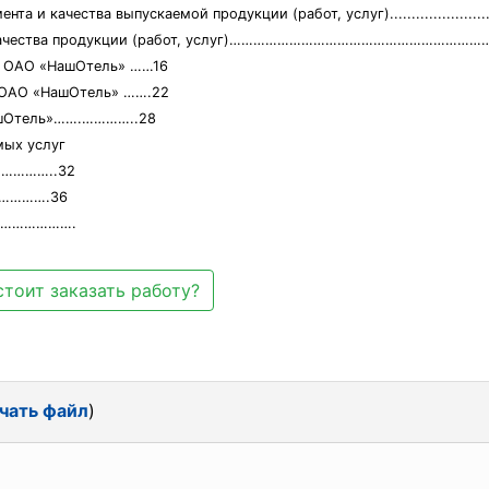
чества выпускаемой продукции (работ, услуг)...................................
та и качества продукции (работ, услуг)………………………………………………
а ОАО «НашОтель» ……16
и ОАО «НашОтель» …….22
НашОтель»…….…………..28
мых услуг
…………..32
………….36
…………………….
стоит заказать работу?
чать файл
)