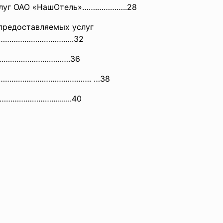
услуг ОАО «НашОтель»…….…………..28
 предоставляемых услуг
……………………
…………..32
…………
………………….36
ов………………………………………. …38
……………
…………….......40