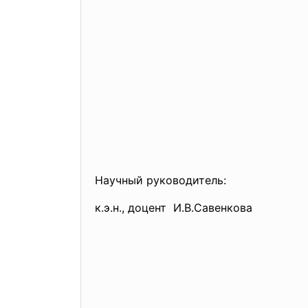
Научный руководитель:
к.э.н., доцент И.В.Савенкова