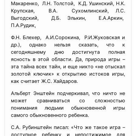
Макаренко, Л.Н. Толстой, К.Д. Ушинский, Н.К.
Крупская, В.А. Сухомлинский, Л.С.
Выгодский, Д.Б. Элькин, Е.А.Аркин,
П.А.Рудик,
Ф.Н. Блехер, А.И.Сорокина, Р.И.Жуковская и
др.), однако нельзя сказать, что к
сегодняшнему дню достигнута полная
ясность в этой области. Да, природа игры –
эта тайна всех тайн, и еще никто «не отыскал
золотой ключик» к открытию истоков игры,
как считает Ж.С. Хайдаров.
Альберт Энштейн подчеркивал, что ничто не
может сравниваться со сложностью
понимания людьми обыкновенной игры
самого обыкновенного ребенка.
С.А. Рубинштейн писал: «Что же такое игра –
доступное ребенку и непостижимое для