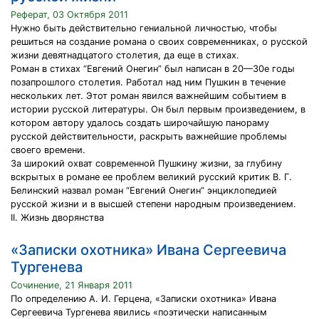
Реферат, 03 Октября 2011
Нужно быть действительно гениальной личностью, чтобы
решиться на создание романа о своих современниках, о русской
жизни девятнадцатого столетия, да еще в стихах.
Роман в стихах “Евгений Онегин” был написан в 20—30е годы
позапрошлого столетия. Работал над ним Пушкин в течение
нескольких лет. Этот роман явился важнейшим событием в
истории русской литературы. Он был первым произведением, в
котором автору удалось создать широчайшую панораму
русской действительности, раскрыть важнейшие проблемы
своего времени.
За широкий охват современной Пушкину жизни, за глубину
вскрытых в романе ее проблем великий русский критик В. Г.
Белинский назвал роман “Евгений Онегин” энциклопедией
русской жизни и в высшей степени народным произведением.
II. Жизнь дворянства
«Записки охотника» Ивана Сергеевича
Тургенева
Сочинение, 21 Января 2011
По определению А. И. Герцена, «Записки охотника» Ивана
Сергеевича Тургенева явились «поэтически написанным