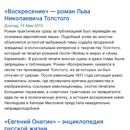
«Воскресение» — роман Льва
Николаевича Толстого
Доклад, 15 Мая 2013
Роман практически сразу за публикацией был переведён на
основные европейские языки. Подобный успех во многом
объяснялся остротой выбранной темы (судьба продажной
женщины) и колоссальным интересом к творчеству Толстого,
который не печатал романов после «Войны и мира» и «Анны
Карениной». В русской печати многие сцены и даже главы были
запрещены к публикации. Роман «Воскресение» оказался в
числе тех произведений Толстого, из-за которых он был
отлучен от Церкви. После революции 1917 года ситуация резко
изменилась: роман, где прозвучала критика духовенства и
изображались ссыльные революционеры, охотно печатали
большими тиражами, в советских трактовках он превратился
едва ли не в политическую агитку, а история воскресения князя
Нехлюдова и Катюши Масловой предстала назидательно
неправдоподобной
«Евгений Онегин» – энциклопедия
русской жизни