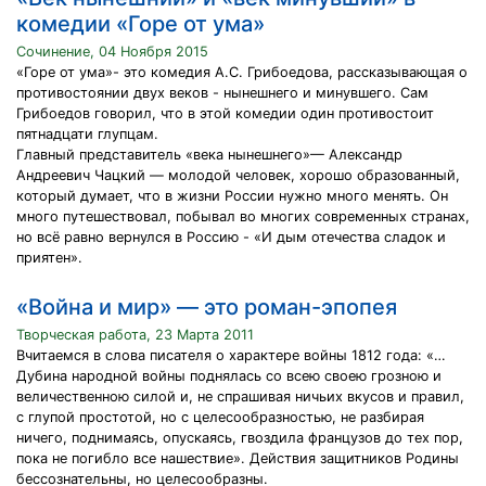
комедии «Горе от ума»
Сочинение, 04 Ноября 2015
«Горе от ума»- это комедия А.С. Грибоедова, рассказывающая о
противостоянии двух веков - нынешнего и минувшего. Сам
Грибоедов говорил, что в этой комедии один противостоит
пятнадцати глупцам.
Главный представитель «века нынешнего»— Александр
Андреевич Чацкий — молодой человек, хорошо образованный,
который думает, что в жизни России нужно много менять. Он
много путешествовал, побывал во многих современных странах,
но всё равно вернулся в Россию - «И дым отечества сладок и
приятен».
«Война и мир» — это роман-эпопея
Творческая работа, 23 Марта 2011
Вчитаемся в слова писателя о характере войны 1812 года: «…
Дубина народной войны поднялась со всею своею грозною и
величественною силой и, не спрашивая ничьих вкусов и правил,
с глупой простотой, но с целесообразностью, не разбирая
ничего, поднимаясь, опускаясь, гвоздила французов до тех пор,
пока не погибло все нашествие». Действия защитников Родины
бессознательны, но целесообразны.