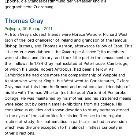
Epoche, die Standesbestimmung der Verfasser und die
geographische Zuordnung.
Thomas Gray
Реферат, 30 Января 2011
At Eton Gray's closest friends were Horace Walpole, Richard West
(son of the lord chancellor of Ireland and grandson of the famous
Bishop Burnet), and Thomas Ashton, afterwards fellow of Eton. This
little coterie was dubbed " the Quadruple Alliance "; its members
were studious and literary, and took little part in the amusements of
their fellows. In 1734 Gray matriculated at Peterhouse, Cambridge,
of which his uncle, Robert Antrobus, had been a fellow. At
Cambridge he had once more the companionship of Walpole and
Ashton who were at King's, but West went to Christchurch, Oxford.
Gray made at this time the firmest and most constant friendship of
his life with Thomas Wharton (not the poet Warton) of Pembroke
College. He was maintained by his mother, and his straitened means
were eked out by certain small exhibitions from his college. His
conspicuous abilities and known devotion to study perhaps atoned
in the eyes of the authorities for his indifference to the regular
routine of study; for mathematics in particular he had an aversion
which was the one exception to his almost limitless curiosity in
other directions.