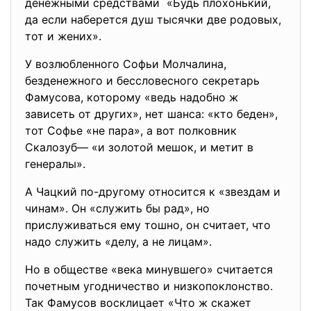
денежными средствами «Будь плохонький,
да если наберется душ тысячки две родовых,
тот и жених».
У возлюбленного Софьи Молчалина,
безденежного и бессловесного секретарь
Фамусова, которому «ведь надобно ж
зависеть от других», нет шанса: «кто беден»,
тот Софье «не пара», а вот полковник
Скалозуб— «и золотой мешок, и метит в
генералы».
А Чацкий по-другому относится к «звездам и
чинам». Он «служить бы рад», но
прислуживаться ему тошно, он считает, что
надо служить «делу, а не лицам».
Но в обществе «века минувшего» считается
почетным угодничество и низкопоклонство.
Так Фамусов восклицает «Что ж скажет