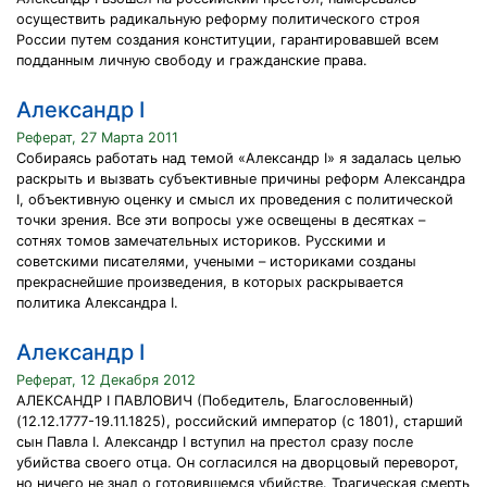
осуществить радикальную реформу политического строя
России путем создания конституции, гарантировавшей всем
подданным личную свободу и гражданские права.
Александр I
Реферат, 27 Марта 2011
Собираясь работать над темой «Александр I» я задалась целью
раскрыть и вызвать субъективные причины реформ Александра
I, объективную оценку и смысл их проведения с политической
точки зрения. Все эти вопросы уже освещены в десятках –
сотнях томов замечательных историков. Русскими и
советскими писателями, учеными – историками созданы
прекраснейшие произведения, в которых раскрывается
политика Александра I.
Александр I
Реферат, 12 Декабря 2012
АЛЕКСАНДР I ПАВЛОВИЧ (Победитель, Благословенный)
(12.12.1777-19.11.1825), российский император (с 1801), старший
сын Павла I. Александр I вступил на престол сразу после
убийства своего отца. Он согласился на дворцовый переворот,
но ничего не знал о готовившемся убийстве. Трагическая смерть