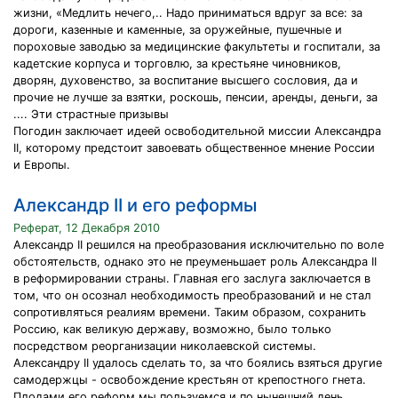
жизни, «Медлить нечего,.. Надо приниматься вдруг за все: за
дороги, казенные и каменные, за оружейные, пушечные и
пороховые заводью за медицинские факультеты и госпитали, за
кадетские корпуса и торговлю, за крестьяне чиновников,
дворян, духовенство, за воспитание высшего сословия, да и
прочие не лучше за взятки, роскошь, пенсии, аренды, деньги, за
.... Эти страстные призывы
Погодин заключает идеей освободительной миссии Александра
II, которому предстоит завоевать общественное мнение России
и Европы.
Александр II и его реформы
Реферат, 12 Декабря 2010
Александр II решился на преобразования исключительно по воле
обстоятельств, однако это не преуменьшает роль Александра II
в реформировании страны. Главная его заслуга заключается в
том, что он осознал необходимость преобразований и не стал
сопротивляться реалиям времени. Таким образом, сохранить
Россию, как великую державу, возможно, было только
посредством реорганизации николаевской системы.
Александру II удалось сделать то, за что боялись взяться другие
самодержцы - освобождение крестьян от крепостного гнета.
Плодами его реформ мы пользуемся и по нынешний день.