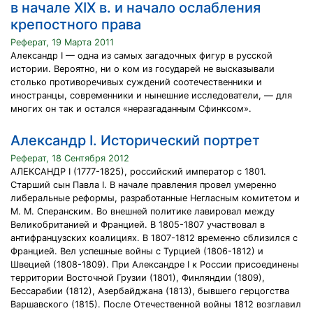
в начале ХIX в. и начало ослабления
крепостного права
Реферат, 19 Марта 2011
Александр I — одна из самых загадочных фигур в русской
истории. Вероятно, ни о ком из государей не высказывали
столько противоречивых суждений соотечественники и
иностранцы, современники и нынешние исследователи, — для
многих он так и остался «неразгаданным Сфинксом».
Александр I. Исторический портрет
Реферат, 18 Сентября 2012
АЛЕКСАНДР I (1777-1825), российский император с 1801.
Старший сын Павла I. В начале правления провел умеренно
либеральные реформы, разработанные Негласным комитетом и
М. М. Сперанским. Во внешней политике лавировал между
Великобританией и Францией. В 1805-1807 участвовал в
антифранцузских коалициях. В 1807-1812 временно сблизился с
Францией. Вел успешные войны с Турцией (1806-1812) и
Швецией (1808-1809). При Александре I к России присоединены
территории Восточной Грузии (1801), Финляндии (1809),
Бессарабии (1812), Азербайджана (1813), бывшего герцогства
Варшавского (1815). После Отечественной войны 1812 возглавил