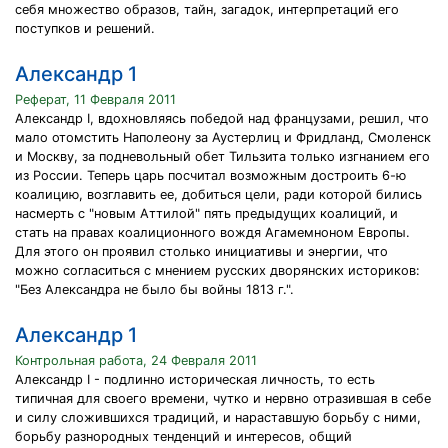
себя множество образов, тайн, загадок, интерпретаций его
поступков и решений.
Александр 1
Реферат, 11 Февраля 2011
Александр I, вдохновляясь победой над французами, решил, что
мало отомстить Наполеону за Аустерлиц и Фридланд, Смоленск
и Москву, за подневольный обет Тильзита только изгнанием его
из России. Теперь царь посчитал возможным достроить 6-ю
коалицию, возглавить ее, добиться цели, ради которой бились
насмерть с "новым Аттилой" пять предыдущих коалиций, и
стать на правах коалиционного вождя Агамемноном Европы.
Для этого он проявил столько инициативы и энергии, что
можно согласиться с мнением русских дворянских историков:
"Без Александра не было бы войны 1813 г.".
Александр 1
Контрольная работа, 24 Февраля 2011
Александр I - подлинно историческая личность, то есть
типичная для своего времени, чутко и нервно отразившая в себе
и силу сложившихся традиций, и нараставшую борьбу с ними,
борьбу разнородных тенденций и интересов, общий