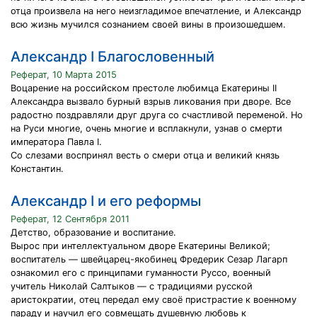
отца произвела на него неизгладимое впечатление, и Александр
всю жизнь мучился сознанием своей вины в произошедшем.
Александр I Благословенный
Реферат, 10 Марта 2015
Воцарение на российском престоле любимца Екатерины II
Александра вызвало бурный взрыв ликования при дворе. Все
радостно поздравляли друг друга со счастливой переменой. Но
на Руси многие, очень многие и всплакнули, узнав о смерти
императора Павла I.
Со слезами воспринял весть о смери отца и великий князь
Константин.
Александр I и его реформы
Реферат, 12 Сентября 2011
Детство, образование и воспитание.
Вырос при интеллектуальном дворе Екатерины Великой;
воспитатель — швейцарец-якобинец Фредерик Сезар Лагарп
ознакомил его с принципами гуманности Руссо, военный
учитель Николай Салтыков — с традициями русской
аристократии, отец передал ему своё пристрастие к военному
параду и научил его совмещать душевную любовь к