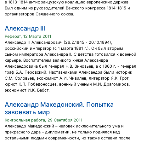
в 1813-1814 антифранцузскую коалицию европейских держав.
Был одним из руководителей Венского конгресса 1814-1815 и
организаторов Священного союза.
Александр III
Реферат, 12 Марта 2011
Александр III Александрович (26.2.1845 - 20.10.1894),
российский император (с 1 марта 1881 г.). Он был вторым
сыном императора Александра II. С детства готовился к военной
карьере. Воспитателем великого князя Александра
Александровича был генерал Н.В. Зиновьев, а с 1860 г. - генерал
граф Б.А. Перовский. Наставниками Александра были историк
С.М. Соловьев, экономист А.И. Чивилев, литератор Я.К. Грот,
юрист К.П. Победоносцев, военный ученый М.И. Драгомиров,
экономист И.К. Бабст.
Александр Македонский. Попытка
завоевать мир
Контрольная работа, 29 Сентября 2011
Александр Македонский – человек исключительного ума и
прекрасного дара – дипломатии, не только поднялся над
остальными людьми современности, но также оставил после