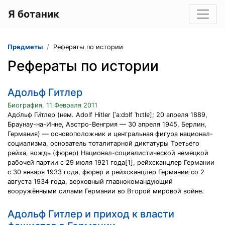
Я ботаник
Предметы
Рефераты по истории
Рефераты по истории
Адольф Гитлер
Биография, 11 Февраля 2011
Адо́льф Ги́тлер (нем. Adolf Hitler [ˈaːdɔlf ˈhɪtlɐ]; 20 апреля 1889,
Браунау-на-Инне, Австро-Венгрия — 30 апреля 1945, Берлин,
Германия) — основоположник и центральная фигура национал-
социализма, основатель тоталитарной диктатуры Третьего
рейха, вождь (фюрер) Национал-социалистической немецкой
рабочей партии с 29 июля 1921 года[1], рейхсканцлер Германии
c 30 января 1933 года, фюрер и рейхсканцлер Германии со 2
августа 1934 года, верховный главнокомандующий
вооружёнными силами Германии во Второй мировой войне.
Адольф Гитлер и приход к власти