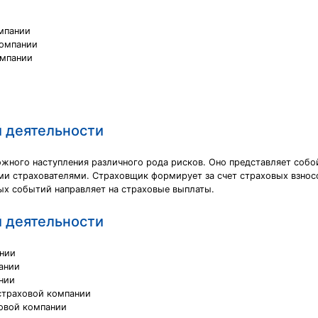
омпании
компании
омпании
й деятельности
ожного наступления различного рода рисков. Оно представляет соб
и страхователями. Страховщик формирует за счет страховых взносо
ых событий направляет на страховые выплаты.
й деятельности
ании
ании
нии
страховой компании
овой компании