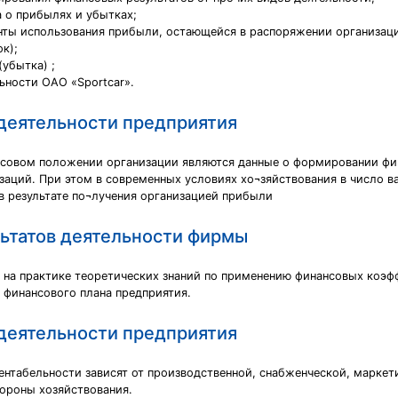
 о прибылях и убытках;
анты использования прибыли, остающейся в распоряжении организац
к);
убытка) ;
ности ОАО «Sportcar».
 деятельности предприятия
совом положении организации являются данные о формировании фин
заций. При этом в современных условиях хо¬зяйствования в число 
в результате по¬лучения организацией прибыли
ьтатов деятельности фирмы
е на практике теоретических знаний по применению финансовых коэф
 финансового плана предприятия.
 деятельности предприятия
ентабельности зависят от производственной, снабженческой, маркет
тороны хозяйствования.