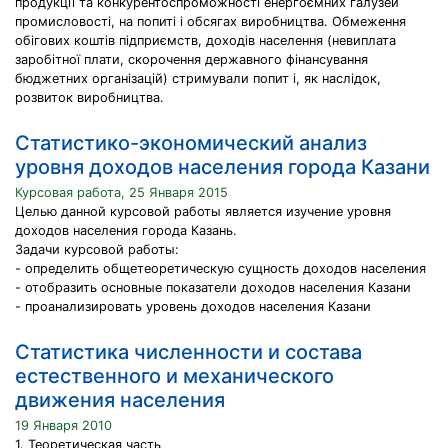
продукції та конкурентоспроможності енергоємних галузей
промисловості, на попиті і обсягах виробництва. Обмеження
обігових коштів підприємств, доходів населення (невиплата
заробітної плати, скорочення державного фінансування
бюджетних організацій) стримували попит і, як наслідок,
розвиток виробництва.
Статистико-экономический анализ
уровня доходов населения города Казани
Курсовая работа, 25 Января 2015
Целью данной курсовой работы является изучение уровня
доходов населения города Казань.
Задачи курсовой работы:
- определить общетеоретическую сущность доходов населения
- отобразить основные показатели доходов населения Казани
- проанализировать уровень доходов населения Казани
Статистика численности и состава
естественного и механического
движения населения
19 Января 2010
1. Теоретическая часть