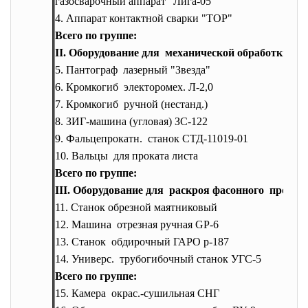
газосварочный аппарат "Лига-
05"
4. Аппарат контактной сварки "ТОР"
Всего по группе:
II. Оборудование для механической обработки ли
5. Пантограф лазерный "Звезда"
6. Кромкогиб электоромех. Л-2,0
7. Кромкогиб ручной (нестанд.)
8. ЗИГ-машина (угловая) ЗС-122
9. Фальцепрокатн. станок СТД-11019-01
10. Вальцы для проката листа
Всего по группе:
III. Оборудование для раскроя фасонного профил
11. Станок обрезной маятниковый
12. Машина отрезная ручная GP-6
13. Станок обдирочный ГАРО р-187
14. Универс. трубогибочный станок УГС-5
Всего по группе:
15. Камера окрас.-сушильная СНГ