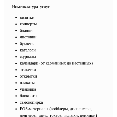
Номенклатура услуг
визитки
конверты
бланки
листовки
буклеты
каталоги
журналы
календари (от карманных до настенных)
этикетки
открытки
плакаты
упаковка
блокноты
самокопирка
POS-материалы (вобблеры, диспенсеры,
дэнглеры, шелф-токеры, ярлыки, ценники)