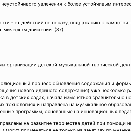
т неустойчивого увлечения к более устойчивым интере
ности - от действий по показу, подражанию к самосто
итмическом движении. (37)
мы организации детской музыкальной творческой дея
волюционный процесс обновления содержания и формы
ощения нового идейного содержания) уже несколько р
а в детских садах, начала изменяться сравнительно н
х технологиях и направлена на музыкальное образова
енные программы, основанные на инновационных педаг
правлены на развитие творчества детей при помощи и
 могут применяться не только на занятиях по музыке 