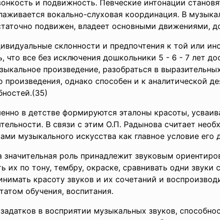
вонкость и подвижность. Певческие интонации становя
лаживается вокально-слуховая координация. В музыка
остаточно подвижен, владеет основными движениями, д
дивидуальные склонности и предпочтения к той или и
 что все без исключения дошкольники 5 - 6 - 7 лет до
ыкальное произведение, разобраться в выразительных
произведения, однако способен и к аналитической де
ностей.(35)
именно в детстве формируются эталоны красоты, усваив
тельности. В связи с этим О.П. Радынова считает не
ми музыкального искусства как главное условие его 
а значительная роль принадлежит звуковым ориентиров
ь их по тону, тембру, окраске, сравнивать одни звуки с
нимать красоту звуков и их сочетаний и воспроизводит
татом обучения, воспитания.
задатков в восприятии музыкальных звуков, способнос