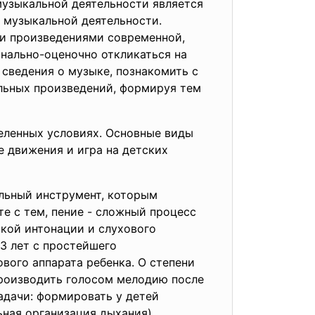
музыкальной деятельности является
х музыкальной деятельности.
ми произведениями современной,
нально-оценочно откликаться на
сведения о музыке, познакомить с
льных произведений, формируя тем
еленных условиях. Основные виды
е движения и игра на детских
альный инструмент, которым
те с тем, пение - сложный процесс
ской интонации и слухового
3 лет с простейшего
вого аппарата ребенка. О степени
производить голосом мелодию после
адачи: формировать у детей
ьная организация дыхания),