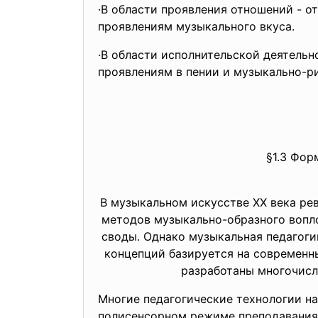
·В области проявления отношений - о
проявлениям музыкального вкуса.
·В области исполнительской деятель
проявлениям в пении и музыкально-р
§1.3 Фор
В музыкальном искусстве XX века ре
методов музыкально-образного вопл
своды. Однако музыкальная педагогик
концепций базируется на современны
разработаны многочисл
Многие педагогические технологии на
полисенсорном режиме преподавания и