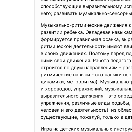
способствующие выразительному испо
него; развивать музыкально-сенсорны
Музыкально-ритмические движения ка
развитии ребенка. Овладевая навыкам
формируется правильная осанка, выра
ритмической деятельности имеют вви
в своих движениях. Поэтому перед пе
ними свои движения. Работа педагог
строится по двум направлениям - ра
ритмические навыки - это навыки пе
динамики, метроритма). Музыкально-
и хороводов, упражнений, музыкальн
выразительного движения - это опре
упражнения, различные виды ходьбы, 
человек и его деятельность), из обла
существующие, пожалуй, только в дет
Игра на детских музыкальных инструм