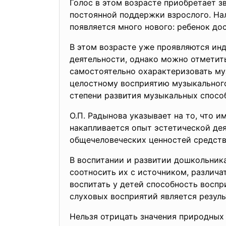
Голос в этом возрасте приобретает з
постоянной поддержки взрослого. На
появляется много нового: ребенок д
В этом возрасте уже проявляются ин
деятельности, однако можно отметить,
самостоятельно охарактеризовать муз
целостному восприятию музыкального 
степени развития музыкальных способ
О.П. Радынова указывает на то, что 
накапливается опыт эстетической дея
общечеловеческих ценностей средства
В воспитании и развитии дошкольник
соотносить их с источником, различат
воспитать у детей способность воспри
слуховых восприятий является резуль
Нельзя отрицать значения природных 