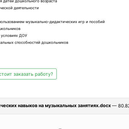
ия детей дошкольного возраста
ческой деятельности
спользованием музыкально-дидактических игр и пособий
школьников
в условиях ДОУ
кальных способностей дошкольников
стоит заказать работу?
еских навыков на музыкальных занятиях.docx
— 80.82