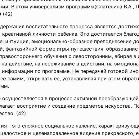
нии. В этом универсализм программы(Слатёнина В.А., 
 (42)
держания воспитательного процесса является достиже
, креативной личности ребенка. Это достигается благ
ое: интуиция, эмоционально-образное преподнесение д
й, фантазийной форме игры-путешествия: образование
правостороннего обучения с левосторонним, вбирая в 
е, на действие, на переживание в действии, на эмоциона
й информации по программе. Не передачей готовой ин
 ее самим, открывать ее, устанавливая при этом обрат
амм.
 осуществляется в процессе активной преобразующей
лагает восприятие и создание предметов искусства. П
ство. (42)
тия - это сложное социальное явление, характеризую
 целостное и целенаправленное видение прекрасного, 