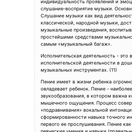
индивидуальность проявлений и эмоц
слушание-восприятие музыки. Основно
Слушание музыки как вид деятельнос
классической, народной музыки, дос
музыкальные произведения, воспитыв
простейшими средствами музыкально
самым «музыкальный багаж».
Исполнительская деятельность - это
исполнительской деятельности в дошк
музыкальных инструментах. (11)
Пение имеет в жизни ребенка огромно
овладевает ребенок. Пение - наиболе
звукообразования, в котором важна к
мышечного ощущения. Процесс соверш
«подравнивания» вокальной интонации
сформированности навыка точного ин
первого ее прослушивания. Пение как
певческие умения и навыки (правильн