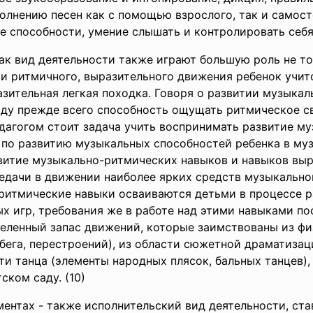
лнению песен как с помощью взрослого, так и самост
е способности, умение слышать и контролировать себя
к вид деятельности также играют большую роль не то
и ритмичного, выразительного движения ребенок учитс
зительная легкая походка. Говоря о развитии музыка
ду прежде всего способность ощущать ритмическое св
дагогом стоит задача учить воспринимать развитие му
а по развитию музыкальных способностей ребенка в м
звитие музыкально-ритмических навыков и навыков вы
редачи в движении наиболее ярких средств музыкально
ритмические навыки осваиваются детьми в процессе р
ых игр, требования же в работе над этими навыками п
деленный запас движений, которые заимствованы из фи
бега, перестроений), из области сюжетной драматизац
сти танца (элементы народных плясок, бальных танцев)
ском саду. (10)
ентах - также исполнительский вид деятельности, ста