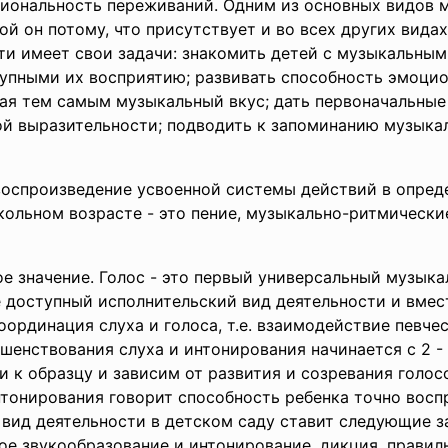
иональность переживаний. Одним из основных видов 
й он потому, что присутствует и во всех других вида
ти имеет свои задачи: знакомить детей с музыкальны
тупными их восприятию; развивать способность эмоцио
ая тем самым музыкальный вкус; дать первоначальные 
й выразительности; подводить к запоминанию музыка
 воспроизведение усвоенной системы действий в опред
ольном возрасте - это пение, музыкально-ритмически
е значение. Голос - это первый универсальный музык
е доступный исполнительский вид деятельности и вмес
оординация слуха и голоса, т.е. взаимодействие певче
енствования слуха и интонирования начинается с 2 - 
 к образцу и зависим от развития и созревания голосо
тонирования говорит способность ребенка точно вос
 вид деятельности в детском саду ставит следующие з
ое звукообразование и интонирование, дикция, правил