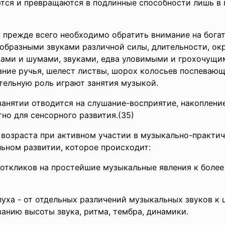
ются и превращаются в подлинные способности лишь в
 прежде всего необходимо обратить внимание на богат
образными звуками различной силы, длительности, ок
ми и шумами, звуками, едва уловимыми и грохочущими
ание ручья, шелест листвы, шорох колосьев поспевающ
ельную роль играют занятия музыкой.
занятии отводится на слушание-восприятие, накоплени
но для сенсорного развития.(35)
 возраста при активном участии в музыкально-практи
льном развитии, которое происходит:
х откликов на простейшие музыкальные явления к бол
луха - от отдельных различений музыкальных звуков к
анию высоты звука, ритма, тембра, динамики.