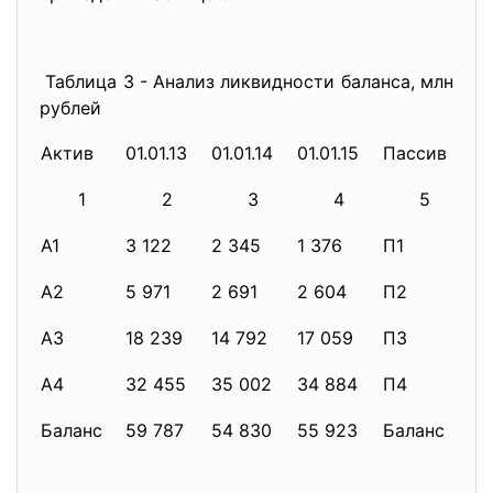
Таблица 3 - Анализ ликвидности баланса, млн
рублей
Актив
01.01.13
01.01.14
01.01.15
Пассив
01.
1
2
3
4
5
А1
3 122
2 345
1 376
П1
5 
А2
5 971
2 691
2 604
П2
4 
А3
18 239
14 792
17 059
П3
29
А4
32 455
35 002
34 884
П4
19 
Баланс
59 787
54 830
55 923
Баланс
59