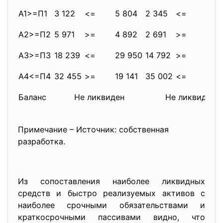
А1>=П1
3 122
<=
5 804
2 345
<=
3 13
А2>=П2
5 971
>=
4 892
2 691
>=
880
А3>=П3
18 239
<=
29 950
14 792
>=
13 1
А4<=П4
32 455
>=
19 141
35 002
<=
37 
Баланс
Не ликвиден
Не ликвиден
Примечание – Источник: собственная
разработка.
Из сопоставления наиболее ликвидных
средств и быстро реализуемых активов с
наиболее срочными обязательствами и
краткосрочными пассивами видно, что