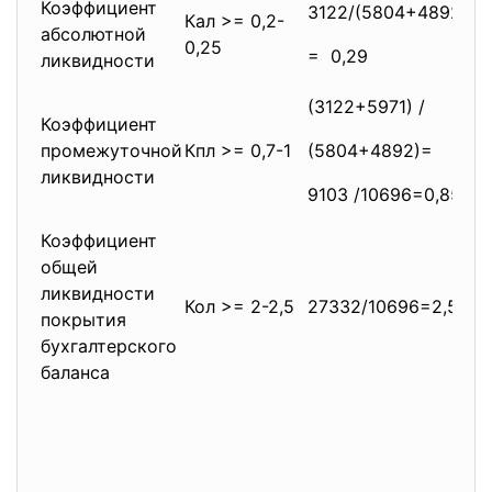
Коэффициент
3122/(5804+4892)
23
Кал >= 0,2-
абсолютной
0,25
= 0,29
= 
ликвидности
(3122+5971) /
(2
Коэффициент
промежуточной
Кпл >= 0,7-1
(5804+4892)=
(3
ликвидности
9103 /10696=0,85
50
Коэффициент
общей
ликвидности
Кол >= 2-2,5
27332/10696=2,55
19
покрытия
бухгалтерского
баланса