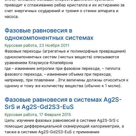
приводит к сглаживанию ребер кристалла и их истиранию за
счет энергичных соударений и трения о стенки аппарата и
насоса.
Фазовые равновесия в
однокомпонентных системах
Курсовая работа, 23 Ноября 2011
Фазовые переходы (агрегатные и полиморфные превращения)
однокомпонентных систем (чистых веществ) описываются
уравнением Клаузиуса-Клапейрона
где – изменение энтропии при фазовом переходе, – теплота
фазового перехода, – изменение объема при переходе,
например, при плавлении . Эти величины должны относиться к
одному и тому же количеству вещества (обычно к 1 молю).
Фазовые равновесия в системах Ag2S-
SrS и Ag2S-Gd2S3-EuS
Курсовая работа, 17 Февраля 2015
Цель: изучение фазовых равновесий в системе Ag2S-SrS c
помощью дифференциальной сканирующей калориметрии, а
также в системе Ag2S-Gd2S3-EuS c применение