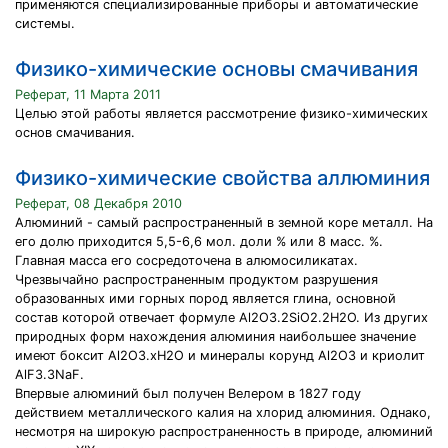
применяются специализированные приборы и автоматические
системы.
Физико-химические основы смачивания
Реферат, 11 Марта 2011
Целью этой работы является рассмотрение физико-химических
основ смачивания.
Физико-химические свойства аллюминия
Реферат, 08 Декабря 2010
Алюминий - самый распространенный в земной коре металл. На
его долю приходится 5,5-6,6 мол. доли % или 8 масс. %.
Главная масса его сосредоточена в алюмосиликатах.
Чрезвычайно распространенным продуктом разрушения
образованных ими горных пород является глина, основной
состав которой отвечает формуле Al2O3.2SiO2.2H2O. Из других
природных форм нахождения алюминия наибольшее значение
имеют боксит Al2O3.xH2O и минералы корунд Al2O3 и криолит
AlF3.3NaF.
Впервые алюминий был получен Велером в 1827 году
действием металлического калия на хлорид алюминия. Однако,
несмотря на широкую распространенность в природе, алюминий