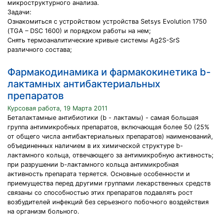
микроструктурного анализа.
Задачи:
Ознакомиться с устройством устройства Setsys Evolution 1750
(TGA – DSC 1600) и порядком работы на нем;
Снять термоаналитические кривые системы Ag2S-SrS
различного состава;
Фармакодинамика и фармакокинетика b-
лактамных антибактериальных
препаратов
Курсовая работа, 19 Марта 2011
Беталактамные антибиотики (b - лактамы) - самая большая
группа антимикробных препаратов, включающая более 50 (25%
от общего числа антибактериальных препаратов) наименований,
объединенных наличием в их химической структуре b-
лактамного кольца, отвечающего за антимикробную активность;
при разрушении b-лактамного кольца антимикробная
активность препарата теряется. Основные особенности и
приемущества перед другими группами лекарственных средств
связаны со способностью этих препаратов подавлять рост
возбудителей инфекций без серьезного побочного воздействия
на организм больного.