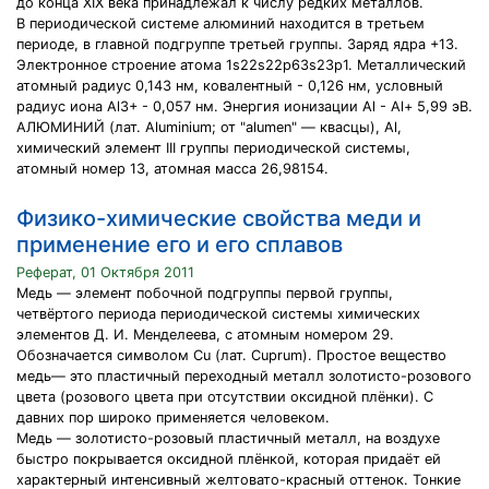
до конца XIX века принадлежал к числу редких металлов.
В периодической системе алюминий находится в третьем
периоде, в главной подгруппе третьей группы. Заряд ядра +13.
Электронное строение атома 1s22s22p63s23p1. Металлический
атомный радиус 0,143 нм, ковалентный - 0,126 нм, условный
радиус иона Al3+ - 0,057 нм. Энергия ионизации Al - Al+ 5,99 эВ.
АЛЮМИНИЙ (лат. Aluminium; от "alumen" — квасцы), Al,
химический элемент III группы периодической системы,
атомный номер 13, атомная масса 26,98154.
Физико-химические свойства меди и
применение его и его сплавов
Реферат, 01 Октября 2011
Медь — элемент побочной подгруппы первой группы,
четвёртого периода периодической системы химических
элементов Д. И. Менделеева, с атомным номером 29.
Обозначается символом Cu (лат. Cuprum). Простое вещество
медь— это пластичный переходный металл золотисто-розового
цвета (розового цвета при отсутствии оксидной плёнки). C
давних пор широко применяется человеком.
Медь — золотисто-розовый пластичный металл, на воздухе
быстро покрывается оксидной плёнкой, которая придаёт ей
характерный интенсивный желтовато-красный оттенок. Тонкие