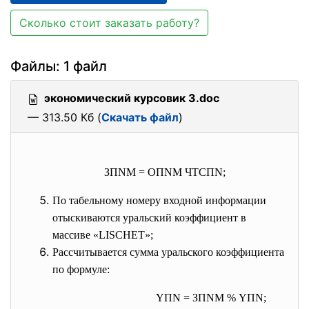
Сколько стоит заказать работу?
Файлы: 1 файл
экономический курсовик 3.doc
— 313.50 Кб (
Скачать файл
)
З
ПNМ
= О
ПNМ
ЧТС
ПN
;
По табельному номеру входной информации
отыскиваются уральский коэффициент в
массиве «LISCHET»;
Рассчитывается сумма уральского коэффициента
по формуле:
Y
ПN
= З
ПNМ
% Y
ПN
;