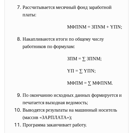
Рассчитывается месячный фонд заработной
платы:
МФ
ПNМ
= З
ПNМ
+ Y
ПN
;
Накапливаются итоги по общему числу
работников по формулам:
З
ПМ
= ∑ З
ПNМ
;
Y
П
= ∑ Y
ПN
;
МФ
ПМ
= ∑ МФ
ПNМ
.
По окончанию исходных данных формируется и
печатается выходная ведомость;
Выводятся результаты на машинный носитель
(массив «ЗАРПЛАТА»);
Программа заканчивает работу.