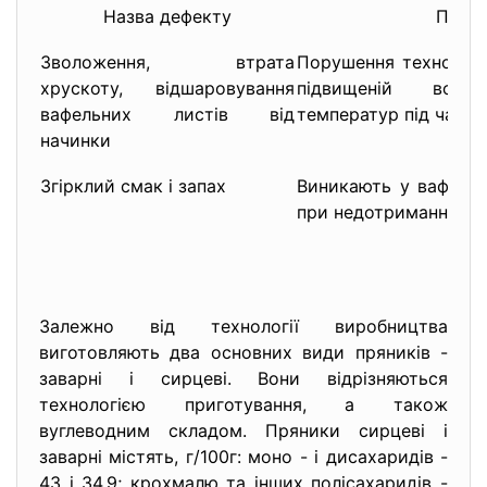
Назва дефекту
Причи
Зволоження, втрата
Порушення технології
хрускоту, відшаровування
підвищеній волог
вафельних листів від
температур під час з
начинки
Згірклий смак і запах
Виникають у вафлях 
при недотриманні умо
Залежно від технології виробництва
виготовляють два основних види пряників -
заварні і сирцеві. Вони відрізняються
технологією приготування, а також
вуглеводним складом. Пряники сирцеві і
заварні містять, г/100г: моно - і дисахаридів -
43 і 34,9; крохмалю та інших полісахаридів -