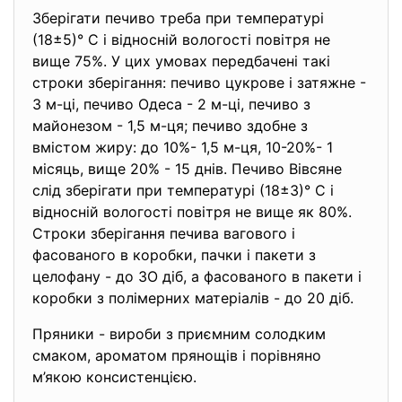
Зберігати печиво треба при температурі
(18±5)° С і відносній вологості повітря не
вище 75%. У цих умовах передбачені такі
строки зберігання: печиво цукрове і затяжне -
3 м-ці, печиво Одеса - 2 м-ці, печиво з
майонезом - 1,5 м-ця; печиво здобне з
вмістом жиру: до 10%- 1,5 м-ця, 10-20%- 1
місяць, вище 20% - 15 днів. Печиво Вівсяне
слід зберігати при температурі (18±3)° С і
відносній вологості повітря не вище як 80%.
Строки зберігання печива вагового і
фасованого в коробки, пачки і пакети з
целофану - до ЗО діб, а фасованого в пакети і
коробки з полімерних матеріалів - до 20 діб.
Пряники - вироби з приємним солодким
смаком, ароматом прянощів і порівняно
м’якою консистенцією.