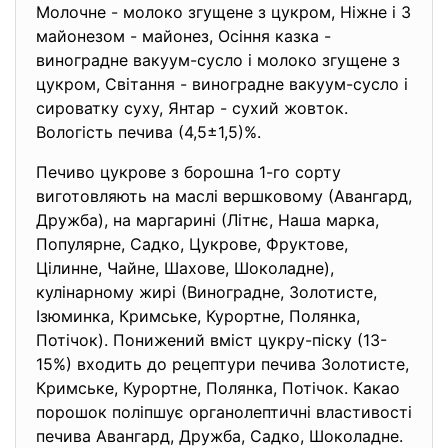
Молочне - молоко згущене з цукром, Ніжне і 3
майонезом - майонез, Осіння казка -
виноградне вакуум-сусло і молоко згущене з
цукром, Світання - виноградне вакуум-сусло і
сироватку суху, Янтар - сухий жовток.
Вологість печива (4,5±1,5)%.
Печиво цукрове з борошна 1-го сорту
виготовляють на маслі вершковому (Авангард,
Дружба), на маргарині (Літнє, Наша марка,
Популярне, Садко, Цукрове, Фруктове,
Цілинне, Чайне, Шахове, Шоколадне),
кулінарному жирі (Виноградне, Золотисте,
Ізюминка, Кримське, Курортне, Полянка,
Потічок). Понижений вміст цукру-піску (13-
15%) входить до рецептури печива Золотисте,
Кримське, Курортне, Полянка, Потічок. Какао
порошок поліпшує органолептичні властивості
печива Авангард, Дружба, Садко, Шоколадне.