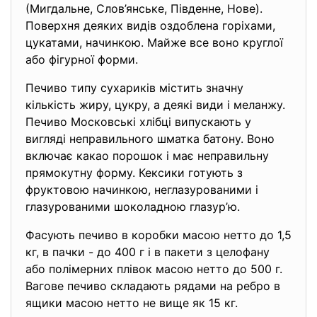
(Мигдальне, Слов’янське, Південне, Нове).
Поверхня деяких видів оздоблена горіхами,
цукатами, начинкою. Майже все воно круглої
або фігурної форми.
Печиво типу сухариків містить значну
кількість жиру, цукру, а деякі види і меланжу.
Печиво Московські хлібці випускають у
вигляді неправильного шматка батону. Воно
включає какао порошок і має неправильну
прямокутну форму. Кексики готують з
фруктовою начинкою, неглазурованими і
глазурованими шоколадною глазур’ю.
Фасують печиво в коробки масою нетто до 1,5
кг, в пачки - до 400 г і в пакети з целофану
або полімерних плівок масою нетто до 500 г.
Вагове печиво складають рядами на ребро в
ящики масою нетто не вище як 15 кг.