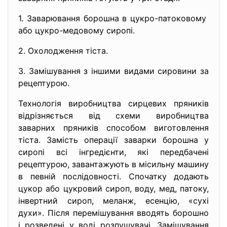
1. Заварювання борошна в цукро-
патоковому
або цукро-медовому сиропі.
2. Охолодження тіста.
3. Замішування з іншими видами сировини за
рецептурою.
Технологія виробництва сирцевих пряників
відрізняється від схеми виробництва
заварних пряників способом виготовлення
тіста. Замість операції заварки борошна у
сиропі всі інгредієнти, які передбачені
рецептурою, завантажують в місильну машину
в певній послідовності. Спочатку додають
цукор або цукровий сироп, воду, мед, патоку,
інвертний сироп, меланж, есенцію, «сухі
духи». Після перемішування вводять борошно
і розведені у воді розпушувачі. Замішування