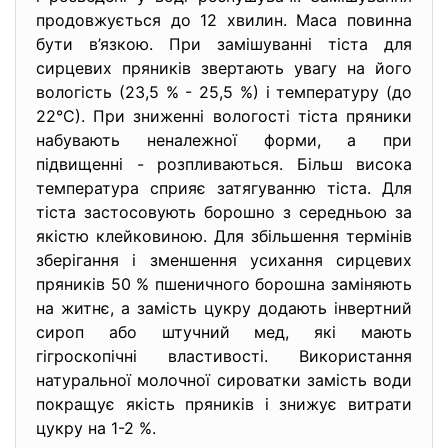
продовжується до 12 хвилин. Маса повинна
бути в’язкою. При замішуванні тіста для
сирцевих пряників звертають увагу на його
вологість (23,5 % - 25,5 %) і температуру (до
22°С). При зниженні вологості тіста пряники
набувають неналежної форми, а при
підвищенні - розпливаються. Більш висока
температура сприяє затягуванню тіста. Для
тіста застосовують борошно з середньою за
якістю клейковиною. Для збільшення термінів
зберігання і зменшення усихання сирцевих
пряників 50 % пшеничного борошна заміняють
на житнє, а замість цукру додають інвертний
сироп або штучний мед, які мають
гігроскопічні властивості. Використання
натуральної молочної сироватки замість води
покращує якість пряників і знижує витрати
цукру на 1-2 %.