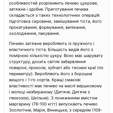
особливостей розрізняють печиво цукрове,
затяжне і здобне. Приготування печива
складається з таких технологічних операцій:
підготовка сировини, замішування тіста, його
прокатування, формування, випікання,
охолодження, пакування.
Печиво затяжне виробляють із пружного і
еластичного тіста. Більшість видів його з
помірною кількістю цукру. Воно має шарувату
структуру, досить світле забарвлення
поверхні, проколи, зубчаті або тиснені краї (по
периметру). Виробляють його з борошна
вищого і 1-го сортів. Кращі смакові
властивості має печиво на маслі вершковому
і молоці незбираному (Дитяче, Дитяче з
глюкозою, Шкільне). З пониженням вмістом
маргарину (78-100 кг/т) випускають печиво
Зоологічне, Марія, Вінницьке, з середнім (109-