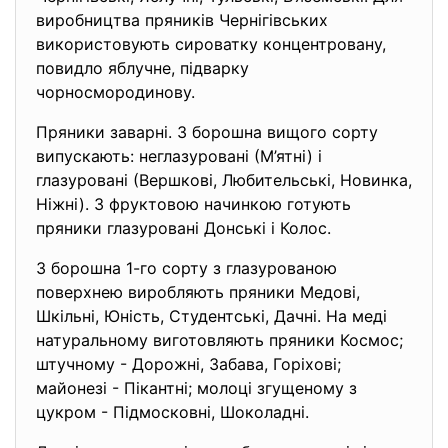
виробництва пряників Чернігівських
використовують сироватку концентровану,
повидло яблучне, підварку
чорносмородинову.
Пряники заварні. З борошна вищого сорту
випускають: неглазуровані (М’ятні) і
глазуровані (Вершкові, Любительські, Новинка,
Ніжні). З фруктовою начинкою готують
пряники глазуровані Донські і Колос.
З борошна 1-го сорту з глазурованою
поверхнею виробляють пряники Медові,
Шкільні, Юність, Студентські, Дачні. На меді
натуральному виготовляють пряники Космос;
штучному - Дорожні, Забава, Горіхові;
майонезі - Пікантні; молоці згущеному з
цукром - Підмосковні, Шоколадні.