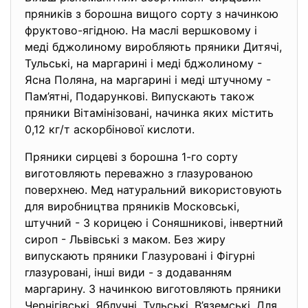
пряників з борошна вищого сорту з начинкою
фруктово-ягідною. На маслі вершковому і
меді бджолиному виробляють пряники Дитячі,
Тульські, на маргарині і меді бджолиному -
Ясна Поляна, на маргарині і меді штучному -
Пам’ятні, Подарункові. Випускають також
пряники Вітамінізовані, начинка яких містить
0,12 кг/т аскорбінової кислоти.
Пряники сирцеві з борошна 1-го сорту
виготовляють переважно з глазурованою
поверхнею. Мед натуральний використовують
для виробництва пряників Московські,
штучний - 3 корицею і Соняшникові, інвертний
сироп - Львівські з маком. Без жиру
випускають пряники Глазуровані і Фігурні
глазуровані, інші види - з додаванням
маргарину. З начинкою виготовляють пряники
Чернігівські, Яблучні, Тульські, В’яземські. Для