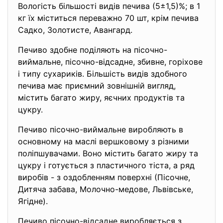
Вологість більшості видів печива (5±1,5)%; в 1
кг їх міститься переважно 70 шт, крім печива
Садко, Золотисте, Авангард.
Печиво здобне поділяють на пісочно-
виймальне, пісочно-відсадне, збивне, горіхове
і типу сухариків. Більшість видів здобного
печива має приємний зовнішній вигляд,
містить багато жиру, яєчних продуктів та
цукру.
Печиво пісочно-виймальне виробляють в
основному на маслі вершковому з різними
поліпшувачами. Воно містить багато жиру та
цукру і готується з пластичного тіста, а ряд
виробів - з оздобленням поверхні (Пісочне,
Дитяча забава, Молочно-медове, Львівське,
Ягідне).
Печиво пісочно-відсадне виробляється з