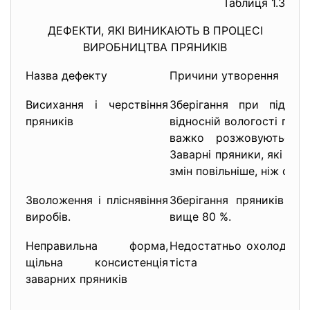
Таблиця 1.3
ДЕФЕКТИ, ЯКІ ВИНИКАЮТЬ В ПРОЦЕСІ
ВИРОБНИЦТВА ПРЯНИКІВ
Назва дефекту
Причини утворення
Висихання і черствіння
Зберігання при підвищ
пряників
відносній вологості пов
важко розжовуються, 
Заварні пряники, які міс
змін повільніше, ніж сирц
Зволоження і пліснявіння
Зберігання пряників пр
виробів.
вище 80 %.
Неправильна форма,
Недостатньо охолоджена
щільна консистенція
тіста
заварних пряників