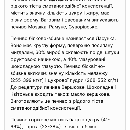
рідкого тіста сметаноподібної консистенції,
містить значну кількість цукру і жиру, має
різну форму. Ваговим і фасованим випускають
печиво Мозаїка, Рамуне, Суворівське.
Печиво білково-збивне називається Ласунка.
Воно має круглу форму, поверхню посипану
мигдалем, 60% виробів склеюють по дві штуки
фруктовою начинкою, а 40% глазуровані
шоколадною глазур’ю. Печиво бісквітно-
збивне включає значну кількість меланжу
(255-399 кг/т) і цукрової пудри (268-552 кг/т).
До рецептури печива Вершкове, Шоколадне і
Квітонька входить також масло вершкове.
Виготовляють це печиво з рідкого тіста
сметаноподібної консистенції.
Печиво горіхове містить багато цукру (41-
66%), горіха (23-38%) і яєчного білка