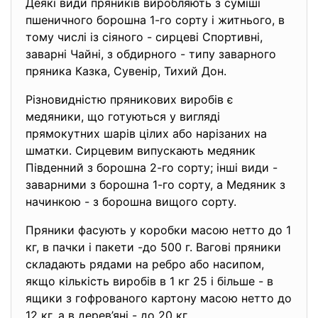
Деякі види пряників виробляють з суміші
пшеничного борошна 1-го сорту і житнього, в
тому числі із сіяного - сирцеві Спортивні,
заварні Чайні, з обдирного - типу заварного
пряника Казка, Сувенір, Тихий Дон.
Різновидністю пряникових виробів є
медяники, що готуються у вигляді
прямокутних шарів цілих або нарізаних на
шматки. Сирцевим випускають медяник
Південний з борошна 2-го сорту; інші види -
заварними з борошна 1-го сорту, а Медяник з
начинкою - з борошна вищого сорту.
Пряники фасують у коробки масою нетто до 1
кг, в пачки і пакети -до 500 г. Вагові пряники
складають рядами на ребро або насипом,
якщо кількість виробів в 1 кг 25 і більше - в
ящики з гофрованого картону масою нетто до
12 кг, а в дерев’яні - до 20 кг.