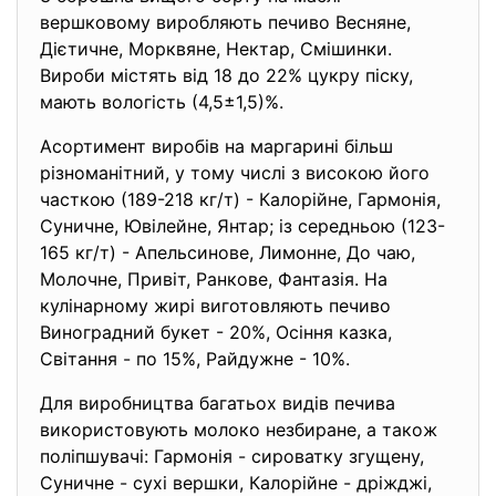
вершковому виробляють печиво Весняне,
Дієтичне, Морквяне, Нектар, Смішинки.
Вироби містять від 18 до 22% цукру піску,
мають вологість (4,5±1,5)%.
Асортимент виробів на маргарині більш
різноманітний, у тому числі з високою його
часткою (189-218 кг/т) - Калорійне, Гармонія,
Суничне, Ювілейне, Янтар; із середньою (123-
165 кг/т) - Апельсинове, Лимонне, До чаю,
Молочне, Привіт, Ранкове, Фантазія. На
кулінарному жирі виготовляють печиво
Виноградний букет - 20%, Осіння казка,
Світання - по 15%, Райдужне - 10%.
Для виробництва багатьох видів печива
використовують молоко незбиране, а також
поліпшувачі: Гармонія - сироватку згущену,
Суничне - сухі вершки, Калорійне - дріжджі,