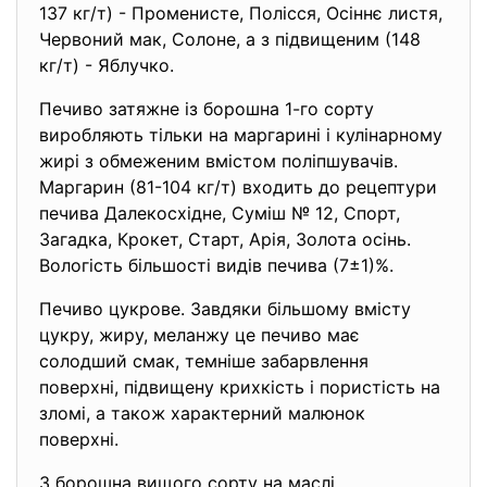
137 кг/т) - Променисте, Полісся, Осіннє листя,
Червоний мак, Солоне, а з підвищеним (148
кг/т) - Яблучко.
Печиво затяжне із борошна 1-го сорту
виробляють тільки на маргарині і кулінарному
жирі з обмеженим вмістом поліпшувачів.
Маргарин (81-104 кг/т) входить до рецептури
печива Далекосхідне, Суміш № 12, Спорт,
Загадка, Крокет, Старт, Арія, Золота осінь.
Вологість більшості видів печива (7±1)%.
Печиво цукрове. Завдяки більшому вмісту
цукру, жиру, меланжу це печиво має
солодший смак, темніше забарвлення
поверхні, підвищену крихкість і пористість на
зломі, а також характерний малюнок
поверхні.
З борошна вищого сорту на маслі