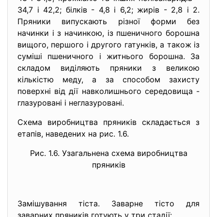
34,7 і 42,2; білків - 4,8 і 6,2; жирів - 2,8 і 2.
Пряники випускають різної форми без
начинки і з начинкою, із пшеничного борошна
вищого, першого і другого гатунків, а також із
суміші пшеничного і житнього борошна. За
складом виділяють пряники з великою
кількістю меду, а за способом захисту
поверхні від дії навколишнього середовища -
глазуровані і неглазуровані.
Схема виробництва пряників складається з
етапів, наведених на рис. 1.6.
Рис. 1.6. Узагальнена схема виробництва
пряників
Замішування тіста. Заварне тісто для
заварних пряників готують у три стадії: