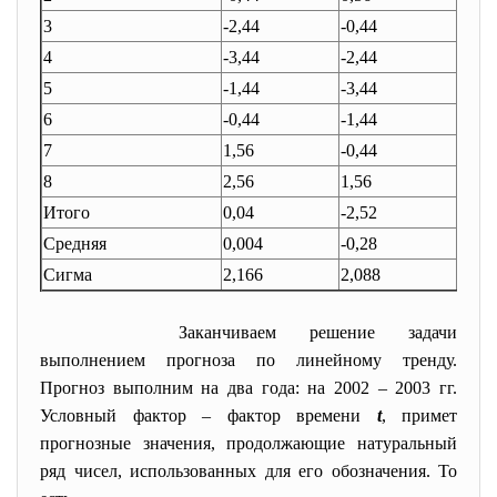
3
-2,44
-0,44
6,15
4
-3,44
-2,44
12,1
5
-1,44
-3,44
2,19
6
-0,44
-1,44
0,23
7
1,56
-0,44
2,31
8
2,56
1,56
6,35
Итого
0,04
-2,52
42,2
Средняя
0,004
-0,28
4,69
Сигма
2,166
2,088
Заканчиваем решение задачи
выполнением прогноза по линейному тренду.
Прогноз выполним на два года: на 2002 – 2003 гг.
Условный фактор – фактор времени
t
, примет
прогнозные значения, продолжающие натуральный
ряд чисел, использованных для его обозначения. То