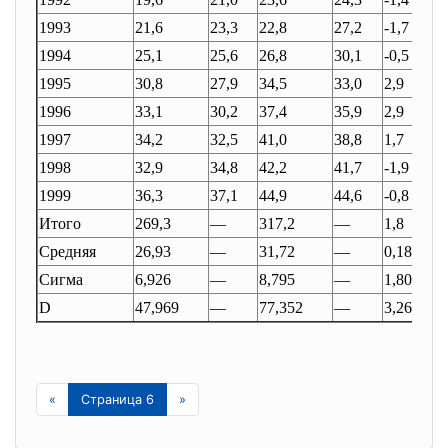
1993
21,6
23,3
22,8
27,2
-1,7
1994
25,1
25,6
26,8
30,1
-0,5
1995
30,8
27,9
34,5
33,0
2,9
1996
33,1
30,2
37,4
35,9
2,9
1997
34,2
32,5
41,0
38,8
1,7
1998
32,9
34,8
42,2
41,7
-1,9
1999
36,3
37,1
44,9
44,6
-0,8
Итого
269,3
—
317,2
—
1,8
Средняя
26,93
—
31,72
—
0,18
Сигма
6,926
—
8,795
—
1,806
D
47,969
—
77,352
—
3,262
«
Страница 6
»