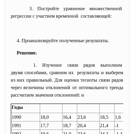
3. Постройте уравнение
множественной
регрессии с участием
временной составляющей:
4. Проанализируйте полученные
результаты.
Решение.
1. Изучение связи рядов выполним
двумя способами, сравним их результаты и выберем
из них правильный. Для оценки тесноты связи рядов
через величины отклонений от оптимального тренда
рассчитаем значения отклонений:
и
Годы
1990
18,0
16,4
23,6
18,5
1,6
1991
17,7
18,7
20,4
21,4
-1
1992
19,6
21,0
23,6
24,3
-1,4