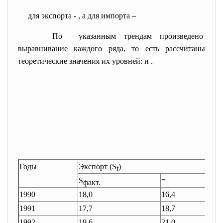
для экспорта -
, а для импорта –
По указанным трендам произведено
выравнивание каждого ряда, то есть рассчитаны
теоретические значения их уровней:
и
.
Годы
Экспорт (S
)
И
t
S
=
K
факт.
1990
18,0
16,4
23
1991
17,7
18,7
20
1992
19,6
21,0
23