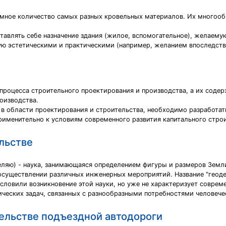
мное количество самых разных кровельных материалов. Их многооб
авлять себе назначение здания (жилое, вспомогательное), желаему
ую эстетическими и практическими (например, желанием впоследст
процесса строительного проектирования и производства, а их соде
оизводства.
в области проектирования и строительства, необходимо разработат
рименительно к условиям современного развития капитального строи
льстве
зделяю) - наука, занимающаяся определением фигуры и размеров Земл
существлении различных инженерных мероприятий. Название "геодез
словили возникновение этой науки, но уже не характеризует соврем
ических задач, связанных с разнообразными потребностями человече
тельстве подъездной автодороги