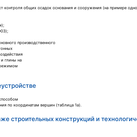
ект контроля общих осадок основания и сооружения (на примере одн
м);
03);
основного производственного
тонных
воздействия
 и глины на
 режимом
еустройстве
 способом
ния по координатам вершин (таблица 1а).
аже строительных конструкций и технологич