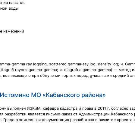
ения пластов
нной воды
ие измерений
a-gamma ray logging, scattered gamma-ray log, density log; н. G
rottage б rayons gamma-gamma; и. diagrafнa gamma-gamma) — метод 
я, возникающего при облучении горных пород g-квантами средний эн
 Истомино МО «Кабанского района»
н» выполнен ИЗКиМ, кафедра кадастра и права в 2011 г. согласно з
я разработки является письмо-заказ от Администрации Кабанского 
. Градостроительная документация разработана в развитие проекта