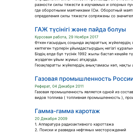
разности силы тяжести в изучаемых и опорных пун
где оборотными маятниками (См. Оборотный маятни
определения силы тяжести сопряжены со значител
ГАЖ түсінігі және пайда болуы
Курсовая работа, 29 Ноября 2017
Өткен ғасырдың соңында ақпараттық жүйелердің ж
көптеген түрлерін ұйымдастырудың негізгі құралы
Біздің елде бұл түсінік 1992 жылы бастап кеңейе 
жүздеген ұйым жұмыс атқаруда.
Геоақпаратты жүйелердің анықтамасы көп, нақты а
Газовая промышленность Росси
Реферат, 04 Декабря 2011
Газовая промышленность является одной из состав
видов топлива ( топливная промышленность ), прои
Гамма-гамма каротаж
20 Декабря 2009
1. Аппаратура радиоактивного кароттажа
2. Поиски и разведка нефтяных месторождений