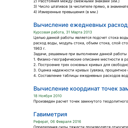
2) Расстояния между смежными знаками (км.)
3) Число штативов (в числителе прямо, в знаменат
4) Измеренные превышения (в мм.)
Вычисление ежедневных расход
Курсовая работа, 31 Марта 2013
Целью данной работы является подсчет стока воды
расход воды, модуль стока, объем стока, слой с
1963 г.
Задачи, решаемые при выполнении данной работы
1. Физико-географические описание местности в р
2. Построение трех основных кривых для свободного
3. Оценка надежности кривых (увязка, процентное
4. Составление таблицы ежедневных расходов вод
Вычисление координат точек зам
18 Ноября 2010
Произведен расчет точек замкнутого теодолитного
Гавиметрия
Реферат, 06 Февраля 2016
Определения силы тяжести производятся относит