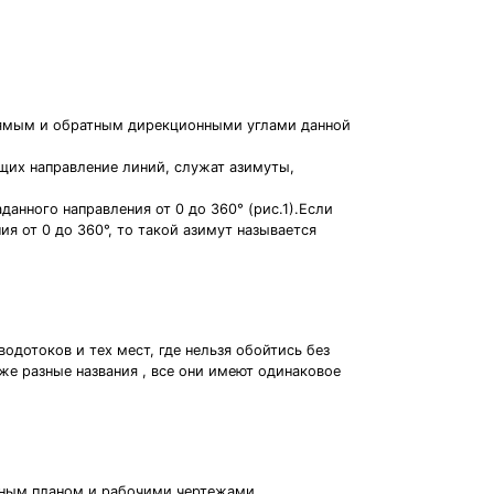
рямым и обратным дирекционными углами данной
ющих направление линий, служат азимуты,
анного направления от 0 до 360° (рис.1).Если
я от 0 до 360°, то такой азимут называется
дотоков и тех мест, где нельзя обойтись без
аже разные названия , все они имеют одинаковое
льным планом и рабочими чертежами.