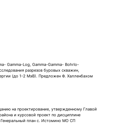
amma- Gamma-Log, Gamma-Gamma- Воhrlo-
исследования разрезов буровых скважин,
ергии (до 1-2 МэВ). Предложен Ф. Халленбахом
аданию на проектирование, утвержденному Главой
района и курсовой проект по дисциплине
 «Генеральный план с. Истомино МО СП