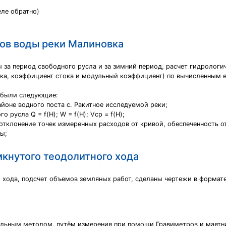
еле обратно)
ов воды реки Малиновка
 за период свободного русла и за зимний период, расчет гидрологи
тока, коэффициент стока и модульный коэффициент) по вычисленным
 были следующие:
айоне водного поста с. Ракитное исследуемой реки;
 русла Q = f(H); W = f(H); Vср = f(H);
 отклонение точек измеренных расходов от кривой, обеспеченность о
ы;
кнутого теодолитного хода
 хода, подсчет объемов земляных работ, сделаны чертежи в формат
ельным методом, путём измерения при помощи Гравиметров и маятн