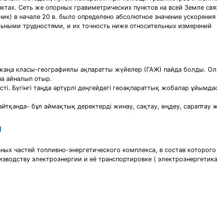
ктах. Сеть же опорных гравиметрических пунктов на всей Земле связ
к) в начале 20 в. было определено абсолютное значение ускорения 
ьными трудностями, и их точность ниже относительных измерений
аңа класы-географиялы ақпаратты жүйелер (ГАЖ) пайда болды. Олар
на айналып отыр.
түсті. Бүгінгі таңда әртүрлі деңгейдегі геоақпараттық жобалар ұйы
йтқанда- бұл аймақтық деректерді жинау, сақтау, өңдеу, сараптау 
и
ных частей топливно-энергетического комплекса, в состав которого
зводству электроэнергии и её транспортировке ( электроэнергетика