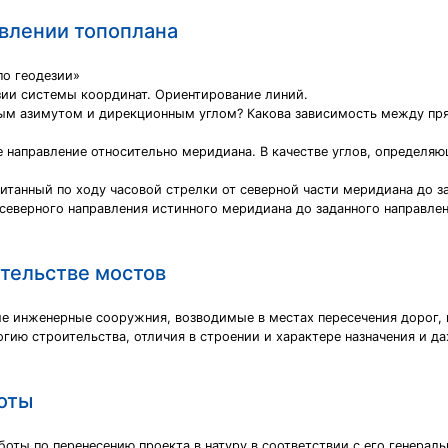
авлении топоплана
по геодезии»
зии системы координат. Ориентирование линий.
ным азимутом и дирекционным углом? Какова зависимость между п
 направление относительно меридиана. В качестве углов, определя
танный по ходу часовой стрелки от северной части меридиана до зад
северного направления истинного меридиана до заданного направлени
ительстве мостов
 инженерные сооружния, возводимые в местах пересечения дорог, во
огию строительства, отличия в строении и характере назначения и д
оты
оты по перенесению проекта в натуру в соответствии с его генера