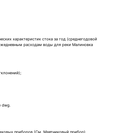
ческих характеристик стока за год (среднегодовой
 ежедневным расходам воды для реки Малиновка
тклонений);
е dwg.
иковых приборов (См. Маятниковый прибор)