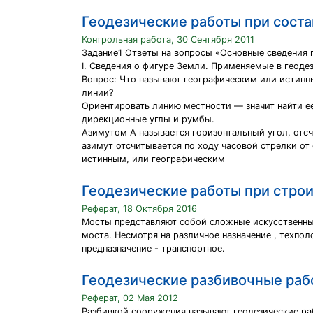
Геодезические работы при сост
Контрольная работа, 30 Сентября 2011
Задание1 Ответы на вопросы «Основные сведения 
I. Сведения о фигуре Земли. Применяемые в геоде
Вопрос: Что называют географическим или истин
линии?
Ориентировать линию местности — значит найти ее
дирекционные углы и румбы.
Азимутом А называется горизонтальный угол, отсчи
азимут отсчитывается по ходу часовой стрелки от 
истинным, или географическим
Геодезические работы при стро
Реферат, 18 Октября 2016
Мосты представляют собой сложные искусственные
моста. Несмотря на различное назначение , техпол
предназначение - транспортное.
Геодезические разбивочные раб
Реферат, 02 Мая 2012
Разбивкой сооружения называют геодезические раб