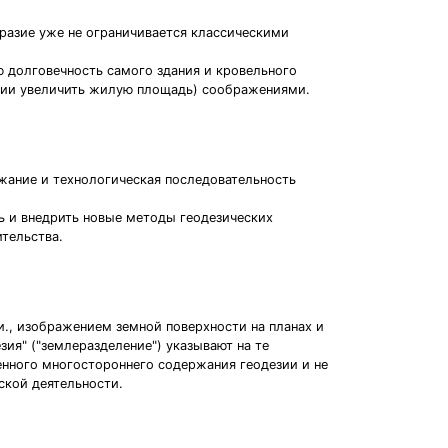
разие уже не ограничивается классическими
ю долговечность самого здания и кровельного
вии увеличить жилую площадь) соображениями.
ржание и технологическая последовательность
ь и внедрить новые методы геодезических
тельства.
и., изображением земной поверхности на планах и
ия" ("землеразделение") указывают на те
енного многостороннего содержания геодезии и не
ской деятельности.