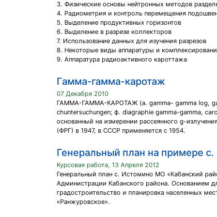
3. Физические основы нейтронных методов раздел
4. Радиометрия и контроль перемещения подошве
5. Выделение продуктивных горизонтов
6. Выделение в разрезе коллекторов
7. Использование данных для изучения разрезов
8. Некоторые виды аппаратуры и комплексирован
9. Аппаратура радиоактивного кароттажа
Гамма-гамма-каротаж
07 Декабря 2010
ГАММА-ГАММА-КАРОТАЖ (а. gamma- gamma log, gamm
chuntersuchungen; ф. diagraphie gamma-gamma, ca
основанный на измерении рассеянного g-излучени
(ФРГ) в 1947, в CCCP применяется с 1954.
Генеральный план на примере с.
Курсовая работа, 13 Апреля 2012
Генеральный план с. Истомино МО «Кабанский райо
Администрации Кабанского района. Основанием дл
градостроительство и планировка населенных мест
«Ранжуровское».