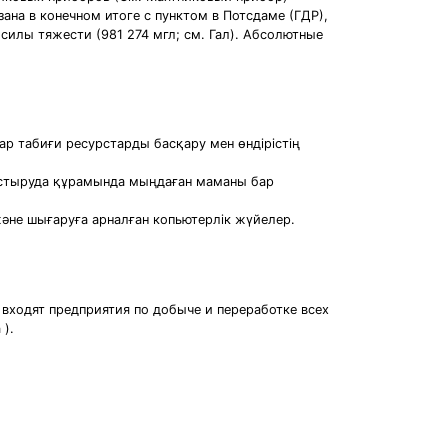
ана в конечном итоге с пунктом в Потсдаме (ГДР),
силы тяжести (981 274 мгл; см. Гал). Абсолютные
 табиғи ресурстарды басқару мен өндірістің
мдастыруда құрамында мыңдаған маманы бар
және шығаруға арналған копьютерлік жүйелер.
 входят предприятия по добыче и переработке всех
 ).