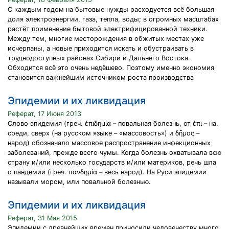
С каждым годом на бытовые нужды расходуется всё большая
доля электроэнергии, газа, тепла, воды; в огромных масштабах
растёт применение бытовой электрифицированной техники.
Между тем, многие месторождения в обжитых местах уже
исчерпаны, а новые приходится искать и обустраивать в
труднодоступных районах Сибири и Дальнего Востока.
Обходится всё это очень недёшево. Поэтому именно экономия
становится важнейшим источником роста производства
Эпидемии и их ликвидация
Реферат, 17 Июня 2013
Слово эпидемия (греч. ἐπιδημία – повальная болезнь, от ἐπι – на,
среди, сверх (на русском языке – «массовость») и δῆμος –
народ) обозначало массовое распространение инфекционных
заболеваний, прежде всего чумы. Когда болезнь охватывала всю
страну и/или несколько государств и/или материков, речь шла
о пандемии (греч. πανδημία – весь народ). На Руси эпидемии
называли мором, или повальной болезнью.
Эпидемии и их ликвидация
Реферат, 31 Мая 2015
Эпидемии с древнейших времен приносили человечеству много