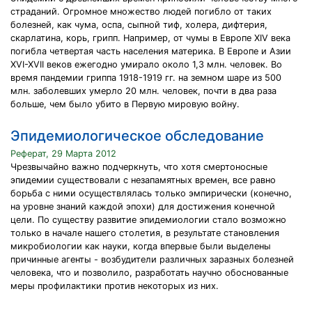
страданий. Огромное множество людей погибло от таких
болезней, как чума, оспа, сыпной тиф, холера, дифтерия,
скарлатина, корь, грипп. Например, от чумы в Европе XIV века
погибла четвертая часть населения материка. В Европе и Азии
XVI-XVII веков ежегодно умирало около 1,3 млн. человек. Во
время пандемии гриппа 1918-1919 гг. на земном шаре из 500
млн. заболевших умерло 20 млн. человек, почти в два раза
больше, чем было убито в Первую мировую войну.
Эпидемиологическое обследование
Реферат, 29 Марта 2012
Чрезвычайно важно подчеркнуть, что хотя смертоносные
эпидемии существовали с незапамятных времен, все равно
борьба с ними осуществлялась только эмпирически (конечно,
на уровне знаний каждой эпохи) для достижения конечной
цели. По существу развитие эпидемиологии стало возможно
только в начале нашего столетия, в результате становления
микробиологии как науки, когда впервые были выделены
причинные агенты - возбудители различных заразных болезней
человека, что и позволило, разработать научно обоснованные
меры профилактики против некоторых из них.