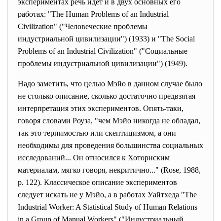
экспериментах речь идет и в двух основных его
работах: "The Human Problems of an Industrial
Civilization" ("Человеческие проблемы
индустриальной цивилизации") (1933) и "The Social
Problems of an Industrial Civilization" ("Социальные
проблемы индустриальной цивилизации") (1949).
Надо заметить, что целью Мэйо в данном случае было
не столько описание, сколько достаточно предвзятая
интерпретация этих экспериментов. Опять-таки,
говоря словами Роуза, "чем Мэйо никогда не обладал,
так это терпимостью или скептицизмом, а они
необходимы для проведения большинства социальных
исследований... Он относился к Хоторнским
материалам, мягко говоря, некритично..." (Rose, 1988,
р. 122). Классическое описание экспериментов
следует искать не у Мэйо, а в работах Уайтхеда "The
Industrial Worker: A Statistical Study of Human Relations
in a Group of Manual Workers" ("Индустриальный