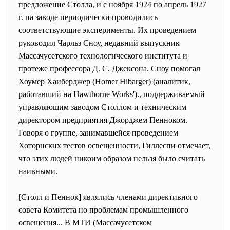
предложение Столла, и с ноября 1924 по апрель 1927
г. па заводе периодически проводились
соответствующие эксперименты. Их проведением
руководил Чарльз Сноу, недавний выпускник
Массачусетского технологического института и
протеже профессора Д. С. Джексона. Сноу помогал
Хоумер Хаиберджер (Homer Hibarger) (аналитик,
работавший на Hawthorne Works')., поддерживаемый
управляющим заводом Столлом и техническим
директором предприятия Джорджем Пенноком.
Говоря о группе, занимавшейся проведением
Хоторнскнх тестов освещенности, Гиллеспи отмечает,
что этих людей никоим образом нельзя было считать
наивными.
[Столл и Пеннок] являлись членами директивного
совета Комитета но проблемам промышленного
освещения... В МТИ (Массачусетском