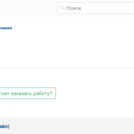
знания
оит заказать работу?
айл
)