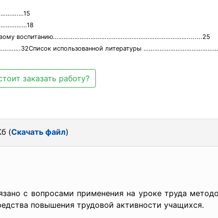
…………….…15
…………………18
трудовому воспитанию…………………………………………………………………........25
….32Список использованной литературы ……………………………………
стоит заказать работу?
б (
Скачать файл
)
язано с вопросами применения на уроке труда метод
редства повышения трудовой активности учащихся.