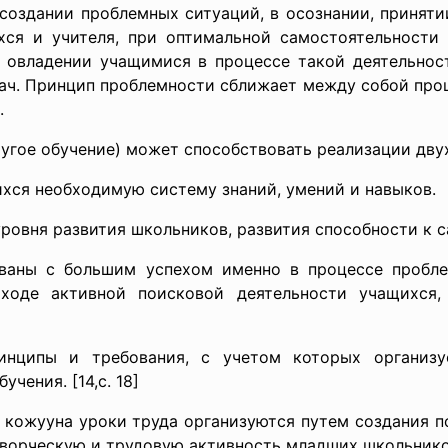
создании проблемных ситуаций, в осознании, приняти
хся и учителя, при оптимальной самостоятельност
в овладении учащимися в процессе такой деятельн
ч. Принцип проблемности сближает между собой проц
.
угое обучение) может способствовать реализации двух
хся необходимую систему знаний, умений и навыков.
уровня развития школьников, развития способности к 
ваны с большим успехом именно в процессе пробле
 ходе активной поисковой деятельности учащихся
инципы и требования, с учетом которых организу
чения. [14,с. 18]
о кожууна уроки труда организуются путем создания 
творческую и трудовую активность младших школьник