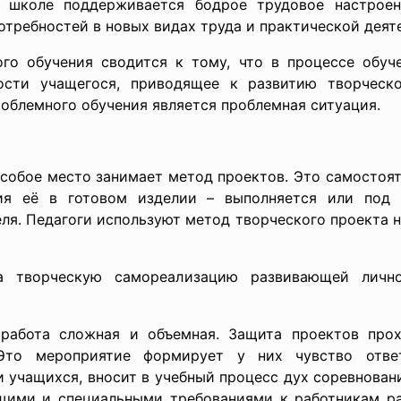
в школе поддерживается бодрое трудовое настроен
отребностей в новых видах труда и практической деят
го обучения сводится к тому, что в процессе обуч
ности учащегося, приводящее к развитию творческо
облемного обучения является проблемная ситуация.
собое место занимает метод проектов. Это самостоят
я её в готовом изделии – выполняется или под 
я. Педагоги используют метод творческого проекта н
 творческую самореализацию развивающей личнос
 работа сложная и объемная. Защита проектов прох
Это мероприятие формирует у них чувство отве
 учащихся, вносит в учебный процесс дух соревнован
щими и специальными требованиями к работникам ра