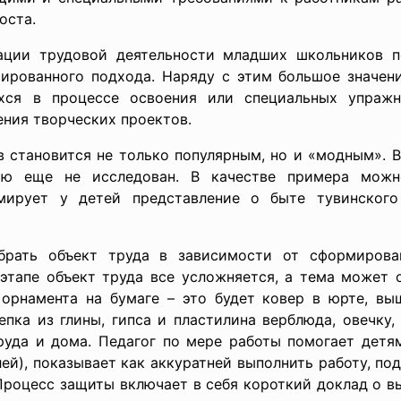
оста.
ации трудовой деятельности младших школьников п
тированного подхода. Наряду с этим большое значен
ся в процессе освоения или специальных упражн
ения творческих проектов.
 становится не только популярным, но и «модным». 
ью еще не исследован. В качестве примера можн
рмирует у детей представление о быте тувинского
рать объект труда в зависимости от сформиров
тапе объект труда все усложняется, а тема может о
 орнамента на бумаге – это будет ковер в юрте, вы
епка из глины, гипса и пластилина верблюда, овечку,
руда и дома. Педагог по мере работы помогает детям
ей), показывает как аккуратней выполнить работу, по
Процесс защиты включает в себя короткий доклад о в