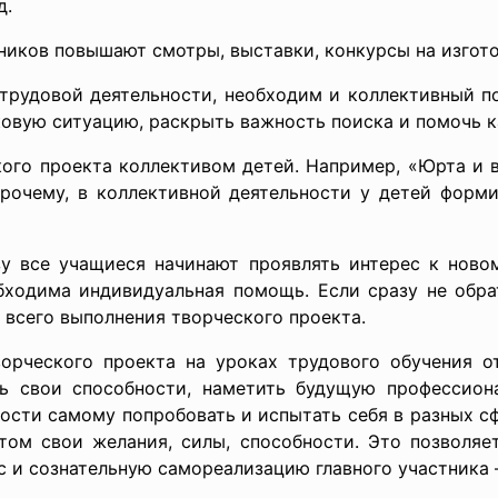
д.
иков повышают смотры, выставки, конкурсы на изгото
 трудовой деятельности, необходим и коллективный по
ковую ситуацию, раскрыть важность поиска и помочь 
ого проекта коллективом детей. Например, «Юрта и 
 прочему, в коллективной деятельности у детей форм
зу все учащиеся начинают проявлять интерес к ново
бходима индивидуальная помощь. Если сразу не обрат
 всего выполнения творческого проекта.
ворческого проекта на уроках трудового обучения 
ь свои способности, наметить будущую профессион
сти самому попробовать и испытать себя в разных сфе
этом свои желания, силы, способности. Это позволяе
с и сознательную самореализацию главного участника —