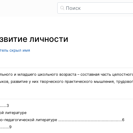
азвитие личности
атель скрыл имя
льного и младшего школьного возраста – составная часть целостного
ков, развитие у них творческого практического мышления, трудовог
.……3
кой литературе
аучно-педагогической литературе ………………………………….……..….…...6
…………9