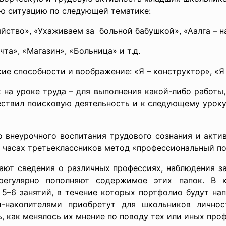
ую ситуацию по следующей тематике:
йство», «Ухаживаем за больной бабушкой», «Аалга – н
та», «Магазин», «Больница» и т.д.
кие способности и
воображение: «Я – конструктор», «Я 
 на уроке труда – для выполнения какой-либо работы,
ствил поисковую деятельность и к следующему уроку
о внеурочного воспитания трудового сознания и акт
х часах третьеклассников метод «профессиональный п
ают сведения о различных профессиях, наблюдения за
регулярно пополняют содержимое этих папок. В к
 5–6 занятий, в течение которых портфолио будут на
и-накопителями приобретут для школьников личнос
, как менялось их мнение по поводу тех или иных про