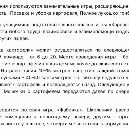
ния используются занимательные игры, расширяющие 
боты: Посадка и уборка картофеля, Полное лукошко гриб
с учащимися подготовительного класса игры «Карнава
ости любого труда, взаимосвязи и взаимопомощи людей
ругих людей.
ка картофеля» может осуществляться по следующем
й команде – от 6 до 20. Место проведения игры – бо
. Число картофелин в каждом мешочке должно соответс
На расстоянии 10–15 метров напротив каждой коман
 лунками – 40–50 сантиметров. По сигналу ведущего у
живают» картофель и возвращаются назад. Следующие 
. Мешочки с картофелем передаются далее по очере
.
водится ролевая игра «Фабрика». Школьники расп
е помещения к новогоднему вечеру, другим – орг
 и чистоту в школе, четвертым – изготовить кормушки и