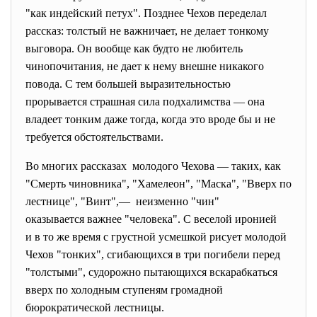
"как индейский петух". Позднее Чехов переделал
рассказ: толстый не важничает, не делает тонкому
выговора. Он вообще как будто не любитель
чинопочитания, не дает к нему внешне никакого
повода. С тем большей выразительностью
прорывается страшная сила подхалимства — она
владеет тонким даже тогда, когда это вроде бы и не
требуется обстоятельствами.
Во многих рассказах молодого Чехова — таких, как
"Смерть чиновника", "Хамелеон", "Маска", "Вверх по
лестнице", "Винт",— неизменно "чин"
оказывается важнее "человека". С веселой иронией
и в то же время с грустной усмешкой рисует молодой
Чехов "тонких", сгибающихся в три погибели перед
"толстыми", судорожно пытающихся вскарабкаться
вверх по холодным ступеням громадной
бюрократической лестницы.