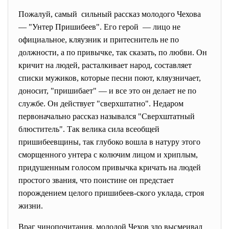
Пожалуй, самый сильный рассказ молодого Чехова
— "Унтер Пришибеев". Его герой — лицо не
официальное, кляузник и притеснитель не по
должности, а по привычке, так сказать, по любви. Он
кричит на людей, расталкивает народ, составляет
списки мужиков, которые песни поют, кляузничает,
доносит, "пришибает" — и все это он делает не по
службе. Он действует "сверхштатно". Недаром
первоначально рассказ назывался "Сверхштатный
блюститель". Так велика сила всеобщей
пришибеевщины, так глубоко вошла в натуру этого
сморщенного унтера с колючим лицом и хриплым,
придушенным голосом привычка кричать на людей
простого звания, что поистине он предстает
порождением целого пришибеев-ского уклада, строя
жизни.
Враг чинопочитания, молодой Чехов зло высмеивал