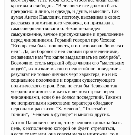
красивы и свободны. "В человеке все должно быть
прекрасно: и лицо, и одежда, и душа, и мысли". Так
думал Антон Павлович, поэтому, высмеивая в своих
рассказах примитивного человека, он призывал к
самосовершенствованию. Чехов ненавидел
самоунижение, вечное прислуживание и преклонение
перед чиновниками. Горький говорил про Чехова:
"Его врагом была пошлость, и он всю жизнь боролся с
ней". Да, он боролся с ней своими произведениями,
он завещал нам "по капле выдавливать из себя раба".
Возможно, столь мерзкий образ жизни его "маленьких
людей", их низкие мысли и недостойное поведение -
результат не только личных черт характера, но и их
социальное положение и порядки существующего
политического строя. Ведь не стал бы Червяков так
усердно извиняться и жить в вечном страхе перед
чиновниками, если б не боялся последствий. Такими
же неприятными качествами характера обладают
персонажи рассказов "Хамелеон", "Толстый и
тонкий", "Человек в футляре" и многих других.
Антон Павлович считал, что у человека должна быть
цель, к исполнению которой он будет стремиться,
а если ее нет или она совсем мала и ничтожна, то и