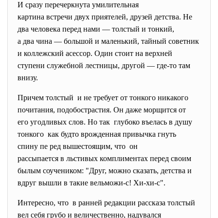
И сразу перечеркнута умилительная
картина встречи двух приятелей, друзей детства. Не
два человека перед нами — толстый и тонкий,
а два чина — большой и маленький, тайный советник
и коллежский асессор. Один стоит на верхней
ступени служебной лестницы, другой — где-то там
внизу.
Причем толстый и не требует от тонкого никакого
почитания, подобострастия. Он даже морщится от
его угодливых слов. Но так глубоко въелась в душу
тонкого как будто врожденная привычка гнуть
спину пе ред вышестоящим, что он
рассыпается в льстивых комплиментах перед своим
былым соучеником: "Друг, можно сказать, детства и
вдруг вышли в такие вельможи-с! Хи-хи-с".
Интересно, что в ранней редакции рассказа толстый
вел себя грубо и величественно, надувался