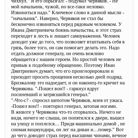
чихнул. "Я его обрызгал! - подумал Червяков. - Не
мой начальник, чужой, но все-таки неловко.
Извиниться надо." Ключевое слово в данной мысли -
"начальник". Наверно, Червяков не стал бы
бесконечно извиняться перед рядовым человеком. У
Ивана Дмитриевича боязнь начальства, и этот страх
переходит в лесть и лишает самоуважения. Человек
доходит уже до того, что позволяет втаптывать себя в
грязь, более того, он сам помогает делать это. Надо
отдать должное генералу, он очень вежливо
обращается с нашим героем. Но простой человек не
привык к подобному обращению. Поэтому Иван
Дмитриевич думает, что его проигнорировали и
приходит просить прощения несколько дней подряд.
Бризжалову это надоедает, и он наконец-то кричит на
Червякова. "-Пошел вон!! - гаркнул вдруг
посиневший и затрясшийся генерал."
"-Что-с? - спросил шепотом Червяков, млея от ужаса.
-Пошел вон!! - повторил генерал, затопав ногами.
В животе у Червякова что-то оторвалось. Ничего не
видя, ничего не слыша, он попятился к двери, вышел
на улицу и поплелся… Придя машинально домой , не
снимая вицмундира, он лег на диван и…помер." Вот
до чего доводит страх перед высшими чинами, вечное