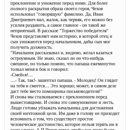
преклонение и унижение перед ними. Для более
полного раскрытия образа своего героя, Чехов
использовал "говорящую" фамилию. Да, Иван
Дмитриевич мал, жалок, как червяк, его можно без
усилия раздавить, а самое главное - он такой же
неприятный. В рассказе "Торжество победителя"
Чехов представляет нам историю, в которой отец и
сын унижаются перед начальником, дабы сын мог
получить должность.
"Начальник рассказывал и, видимо, желал казаться
остроумным. Не знаю, сказал ли он что-нибудь
смешное, но только помню, что папаша ежеминутно
толкал меня в бок и говорил:
-Смейся!…
…- Так, так!- зашептал папаша. - Молодец! Он глядит
на тебя и смеется… Это хорошо; может, в самом деле
даст тебе место помощника письмоводителя!"
И снова мы сталкиваемся с преклонением перед
вышестоящими. И снова это самоунижение и лесть.
Люди готовы ублажать начальника для достижения
своей ничтожной цели. Им даже в голову не приходит
вспомнить о том, что существует простое
человеческое достоинство, которое нельзя терять ни в
коем случае. А.П.Чехов хотел, чтобы все люди были