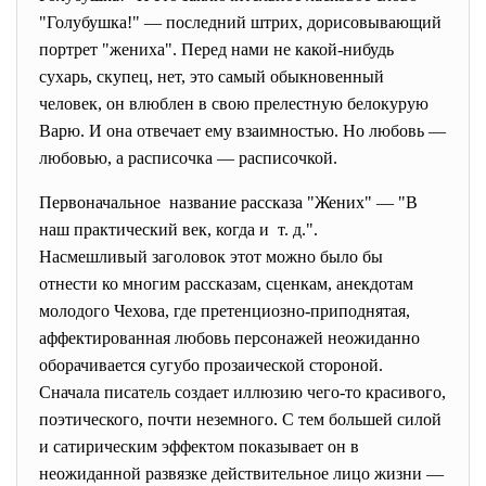
"Голубушка!" — последний штрих, дорисовывающий
портрет "жениха". Перед нами не какой-нибудь
сухарь, скупец, нет, это самый обыкновенный
человек, он влюблен в свою прелестную белокурую
Варю. И она отвечает ему взаимностью. Но любовь —
любовью, а расписочка — расписочкой.
Первоначальное название рассказа "Жених" — "В
наш практический век, когда и т. д.".
Насмешливый заголовок этот можно было бы
отнести ко многим рассказам, сценкам, анекдотам
молодого Чехова, где претенциозно-приподнятая,
аффектированная любовь персонажей неожиданно
оборачивается сугубо прозаической стороной.
Сначала писатель создает иллюзию чего-то красивого,
поэтического, почти неземного. С тем большей силой
и сатирическим эффектом показывает он в
неожиданной развязке действительное лицо жизни —