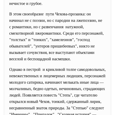
нечистое и грубое.
В этом своеобразие пути Чехова-прозаика: он
начинал не с поэзии, но с пародии на лжепоэзию, не
с романтики, но с развенчания натужной,
смехотворной лжеромантики. Среди его персонажей,
"толстых" и "тонких", "хамелеонов", "господ
обывателей", "унтеров пришибеевых", никто не
вызывает сочувствия, все выступают объектами
веселой и беспощадной насмешки.
Однако в пестрой и крикливой толпе
самодовольных,
невежественных и лицемерных людишек, персонажей
молодого сатирика, начинают мелькать иные лица —
молчаливых, бедно одетых, нечиновных, страдающих
людей. Появляется повесть "Степь", где читателю
открылся новый Чехов, тонкий, сдержанный лирик,
несравненный знаток природы. За "Степью" следуют
"Именины" , "Припадок" , "Скучная история" —