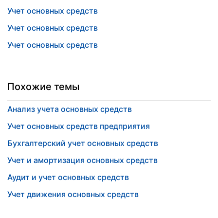
Учет основных средств
Учет основных средств
Учет основных средств
Похожие темы
Анализ учета основных средств
Учет основных средств предприятия
Бухгалтерский учет основных средств
Учет и амортизация основных средств
Аудит и учет основных средств
Учет движения основных средств