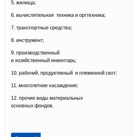
5. жилища;
6. вычислительная техника и оргтехника;
7. транспортные средства;
8. инструмент;
9. производственный
и хозяйственный инвентарь;
10. рабочий, продуктивный и племенной скот;
11. многолетние насаждения;
12. прочие виды материальных
основных фондов.