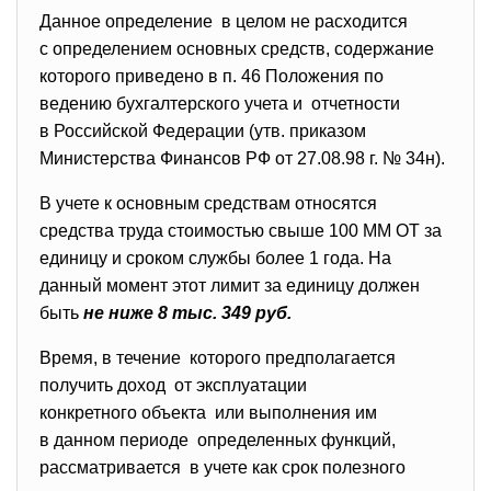
Данное определение в целом не расходится
с определением основных средств, содержание
которого приведено в п. 46 Положения по
ведению бухгалтерского учета и отчетности
в Российской Федерации (утв. приказом
Министерства Финансов РФ от 27.08.98 г. № 34н).
В учете к основным средствам относятся
средства труда стоимостью свыше 100 ММ ОТ за
единицу и сроком службы более 1 года. На
данный момент этот лимит за единицу должен
быть
не ниже 8 тыс. 349 руб.
Время, в течение которого предполагается
получить доход от эксплуатации
конкретного объекта или выполнения им
в данном периоде определенных функций,
рассматривается в учете как срок полезного