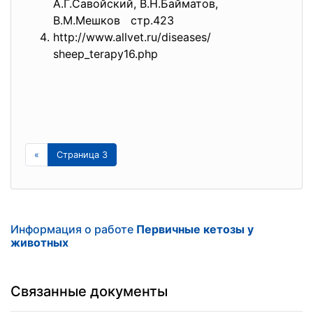
А
.
Г
.
С
а
в
о
й
с
к
и
й
,
В
.
Н
.
Б
а
й
м
а
т
о
в,
В
.
М
.
М
е
ш
к
о
в
с
т
р
.423
http://www.allvet.ru/diseases/
sheep_terapy16.php
«
Страница 3
Информация о работе
Первичные кетозы у
животных
Связанные документы