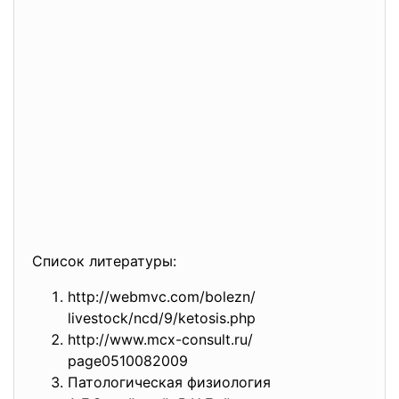
Список литературы:
http://webmvc.com/bolezn/
livestock/ncd/9/ketosis.php
http://www.mcx-consult.ru/
page0510082009
П
а
т
о
л
о
г
и
ч
е
с
к
а
я
ф
и
з
и
о
л
о
г
и
я