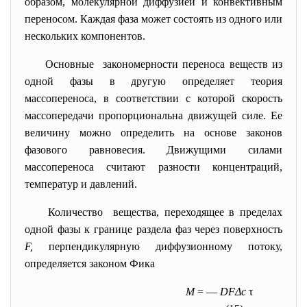
образом, молекулярной диффузией и конвективным
переносом. Каждая фаза может состоять из одного или
нескольких компонентов.
Основные закономерности переноса веществ из
одной фазы в другую определяет теория
массопереноса, в соответствии с которой скорость
массопередачи пропорциональна движущей силе. Ее
величину можно определить на основе законов
фазового равновесия. Движущими силами
массопереноса считают разности концентраций,
температур и давлений.
Количество вещества, переходящее в пределах
одной фазы к границе раздела фаз через поверхность
F,
перпендикулярную диффузионному потоку,
определяется законом Фика
М
= —
DFΔс
τ