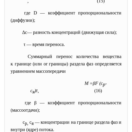
,
(15)
где D — коэффициент пропорциональности
(диффузии);
Δс— разность концентраций (движущая сила);
τ — время переноса.
Суммарный перенос количества вещества
к границе (или or границы) раздела фаз определяется
уравнением массопередачи
М =β
F
(с
-
р
с
)τ,
(16)
я
где β — коэффициент пропорциональности
(массоотдачи);
с
с
— концентрации на границе раздела фаз и
р,
я
внутри (ядре) потока.