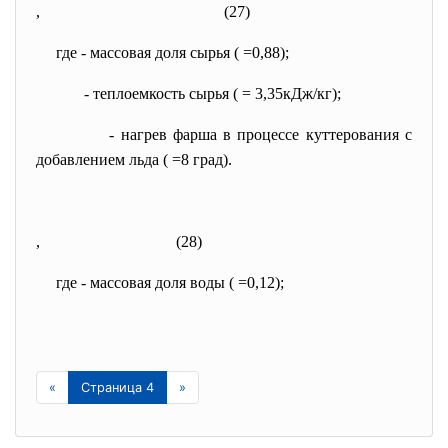
,
(27)
где
- массовая доля сырья (
=0,88);
- теплоемкость сырья (
= 3,35кДж/кг);
- нагрев фарша в процессе куттерования с
добавлением льда (
=8 град).
, (28)
где
- массовая доля воды (
=0,12);
«
Страница 4
»