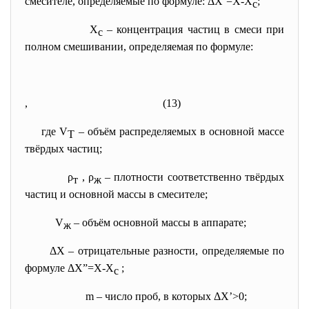
смесителе, определяемые по формуле: ΔX’=X-X
;
с
X
– концентрация частиц в смеси при
c
полном смешивании, определяемая по формуле:
, (13)
где V
– объём распределяемых в основной массе
T
твёрдых частиц;
ρ
, ρ
– плотности соответственно твёрдых
т
ж
частиц и основной массы в смесителе;
V
– объём основной массы в аппарате;
ж
ΔX
– отрицательные разности, определяемые по
формуле ΔX”=X-X
;
с
m – число проб, в которых ΔX’>0;