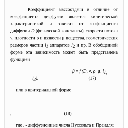
Коэффициент массоотдачи в отличие от
коэффициента диффузии является кинетической
характеристикой и зависит от коэффициента
диффузии
D
(физической константы), скорости потока
ν, плотности ρ и вязкости μ вещества, геометрических
размеров частиц
l
аппаратов /
и пр. В обобщенной
1
2
форме эта зависимость может быть представлена
функцией
β
=
f (D,
ν, ρ, μ,
l
1,
l
)
,
(17)
2
или в критериальной форме
,
(18)
где
,
- диффузионные числа Нуссельта и Прандля;