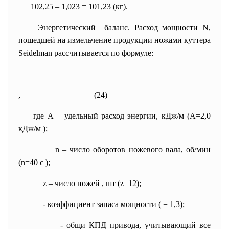
102,25 – 1,023 = 101,23 (кг).
Энергетический баланс. Расход мощности N,
пошедшей на измельчение продукции ножами куттера
Seidelman рассчитывается по формуле:
,
(24)
где А – удельный расход энергии, кДж/м
(А=2,0
кДж/м
);
n – число оборотов ножевого вала, об/мин
(n=40 с
);
z – число ножей , шт (z=12);
- коэффициент запаса мощности (
= 1,3);
- общи КПД привода, учитывающий все