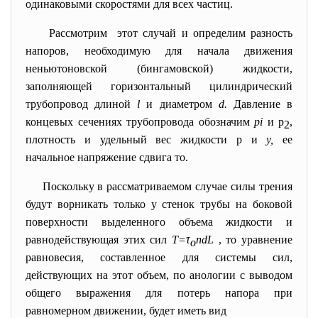
одинаковыми скоростями для всех частиц.
Рассмотрим этот случай и определим разность
напоров, необходимую для начала движения
неньютоновской (бингамовской) жидкости,
заполняющей горизонтальный цилиндрический
трубопровод длиной
l
и диаметром
d.
Давление в
концевых сечениях трубопровода обозначим
pi
и р
,
2
плотность и удельный вес жидкости р и
у,
ее
начальное напряжение сдвига то.
Поскольку в рассматриваемом случае силы трения
будут воpникать только у стенок трубы на боковой
поверхности выделенного объема жидкости и
равнодействующая этих сил
T=τ
ndL
, то уравнение
o
равновесия, составленное для системы сил,
действующих на этот объем, по анологии с выводом
общего выражения для потерь напора при
равномерном движении, будет иметь вид