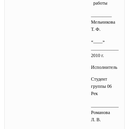
работы
_________
Мельникова
Т. Ф.
«____»
____________
2010 г.
Исполнитель
Студент
группы 06
Рек
____________
Романова
Л. В.