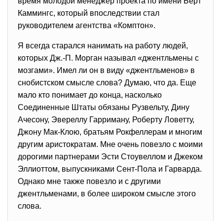
время молодой менеджер проекта по имени Берт
Каммингс, который впоследствии стал
руководителем агентства «Комптон».
Я всегда старался нанимать на работу людей,
которых Дж.-П. Морган называл «джентльмены с
мозгами». Имел ли он в виду «джентльменов» в
снобистском смысле слова? Думаю, что да. Еще
мало кто понимает до конца, насколько
Соединенные Штаты обязаны Рузвельту, Дину
Ачесону, Эвереллу Гарриману, Роберту Ловетту,
Джону Мак-Клою, братьям Рокфеллерам и многим
другим аристократам. Мне очень повезло с моими
дорогими партнерами Эсти Стоувеллом и Джеком
Эллиоттом, выпускниками Сент-Пола и Гарварда.
Однако мне также повезло и с другими
джентльменами, в более широком смысле этого
слова.