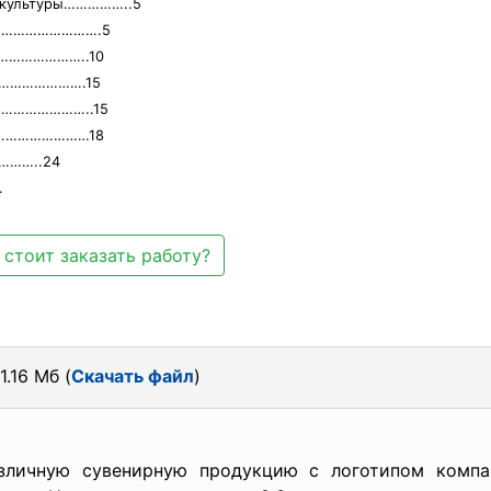
ой культуры……………..5
р…………………………….5
………………………..10
……………………….15
………………………..15
…………………………18
……..24
…
 стоит заказать работу?
1.16 Мб (
Скачать файл
)
зличную сувенирную продукцию с логотипом компа