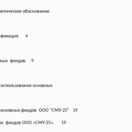
ретическое обоснование
сификация. 4
вных фондов. 9
и использования
основных
я основных фондов ООО “СМУ-25” 19
вных фондов ООО «СМУ-25». 19