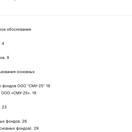
кое обоснование
. 4
ов. 9
ьзования основных
ых фондов ООО “СМУ-25” 19
в ООО «СМУ-25». 19
. 23
ных фондов. 26
сновных фондов). 29