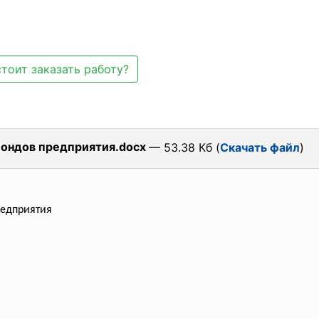
тоит заказать работу?
фондов предприятия.docx
— 53.38 Кб (
Скачать файл
)
редприятия