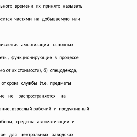
льного времени, их принято называть
осится частями на добываемую или
числения амортизации основных
едметы, функционирующие в процессе
о от их стоимости); б) спецодежда,
о от срока службы (т.е. предметы
вие не распространяется на
ание, взрослый рабочий и продуктивный
иборы, средства автоматизации и
ное для центральных заводских