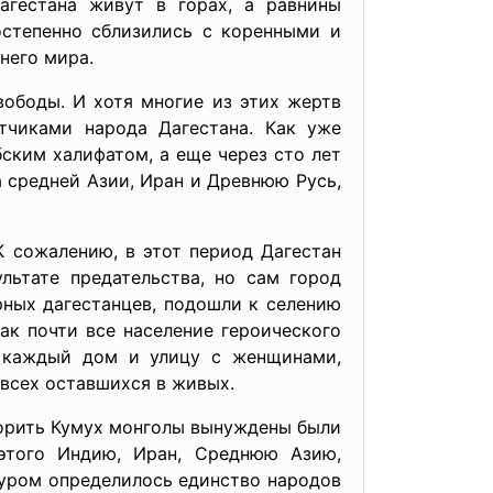
агестана живут в горах, а равнины
остепенно сблизились с коренными и
него мира.
ободы. И хотя многие из этих жертв
тчиками народа Дагестана. Как уже
ским халифатом, а еще через сто лет
а средней Азии, Иран и Древнюю Русь,
 сожалению, в этот период Дагестан
льтате предательства, но сам город
ных дагестанцев, подошли к селению
ак почти все население героического
а каждый дом и улицу с женщинами,
 всех оставшихся в живых.
корить Кумух монголы вынуждены были
этого Индию, Иран, Среднюю Азию,
муром определилось единство народов