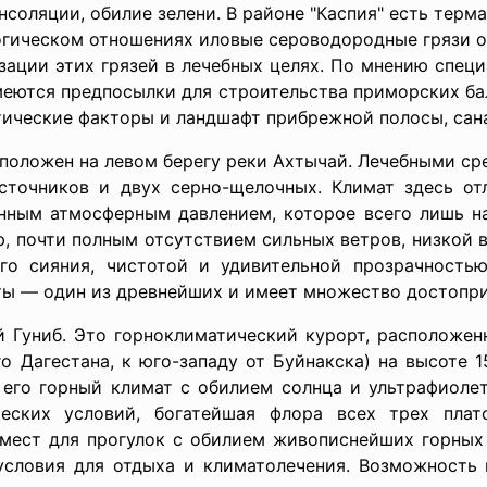
нсоляции, обилие зелени. В районе "Каспия" есть терм
гическом отношениях иловые сероводородные грязи оз
зации этих грязей в лечебных целях. По мнению спец
меются предпосылки для строительства приморских бал
тические факторы и ландшафт прибрежной полосы, сана
сположен на левом берегу реки Ахтычай. Лечебными с
сточников и двух серно-щелочных. Климат здесь от
янным атмосферным давлением, которое всего лишь н
ю, почти полным отсутствием сильных ветров, низкой 
го сияния, чистотой и удивительной прозрачность
хты — один из древнейших и имеет множество достопр
й Гуниб. Это горноклиматический курорт, расположен
го Дагестана, к юго-западу от Буйнакска) на высоте
 его горный климат с обилием солнца и ультрафиоле
еских условий, богатейшая флора всех трех плат
е мест для прогулок с обилием живописнейших горных
условия для отдыха и климатолечения. Возможность