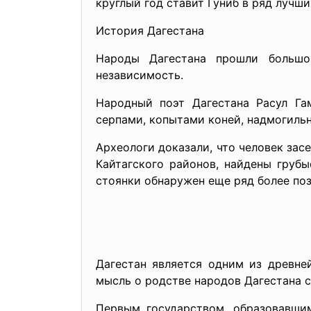
круглый год ставит Гуниб в ряд лучш
История Дагестана
Народы Дагестана прошли большо
независимость.
Народный поэт Дагестана Расул Гам
серпами, копытами коней, надмогиль
Археологи доказали, что человек зас
Кайтагского районов, найдены груб
стоянки обнаружен еще ряд более поз
Дагестан является одним из древне
мысль о родстве народов Дагестана 
Первым государством, образовавши