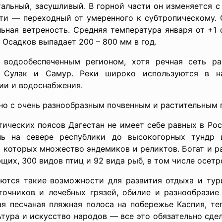
альный, засушливый. В горной части он изменяется с 
ти — переходный от умеренного к субтропическому. 
ьная ветреность. Средняя температура января от +1 
 Осадков выпадает 200 – 800 мм в год.
о водообеспеченным регионом, хотя речная сеть ра
 Сулак и Самур. Реки широко используются в н
ии и водоснабжения.
 но с очень разнообразным почвенным и растительным 
ических поясов Дагестан не имеет себе равных в Росс
нь на севере республики до высокогорных тундр и
и которых множество эндемиков и реликтов. Богат и р
их, 300 видов птиц и 92 вида рыб, в том числе осетр
еются такие возможности для развития отдыха и тури
точников и лечебных грязей, обилие и разнообразие
я песчаная пляжная полоса на побережье Каспия, те
тура и искусство народов — все это обязательно сде