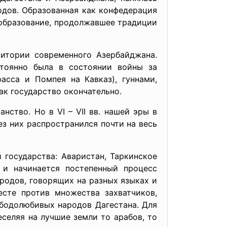
одов. Образованная как конфедерация
 образование, продолжавшее традиции
ритории современного Азербайджана.
стоянно была в состоянии войны за
асса и Помпея на Кавказ), гуннами,
ак государство окончательно.
нство. Но в VI – VII вв. нашей эры в
ез них распространился почти на весь
 государства: Аваристан, Таркинское
я и начинается постепенный процесс
ародов, говорящих на разных языках и
есте против множества захватчиков,
бодолюбивых народов Дагестана. Для
селяя на лучшие земли то арабов, то