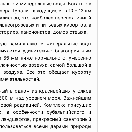
альные и минеральные воды. Богатые в
ера Турали, находящиеся в 10 – 12 км
иалистов, это наиболее перспективный
ьнеогрязевых и питьевых курортов, а
ториев, пансионатов, домов отдыха.
редствами являются минеральные воды
личается удивительно благоприятным
а 85 мм ниже нормального, умеренно
влажностью воздуха, самой большой в
ю воздуха. Все это обещает курорту
имечательностей.
ный в одном из красивейших уголков
 1500 м над уровнем моря. Важнейшим
товой радиацией. Комплекс присущих
о, в особенности субальпийского и
 ландшафтов, прекрасный санаторный
 пользоваться всеми дарами природы