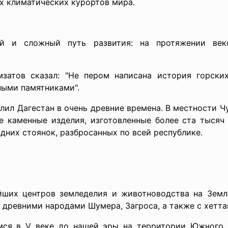
их климатических курортов мира.
й и сложный путь развития: на протяжении век
затов сказал: "Не пером написана история горски
ными памятниками".
елил Дагестан в очень древние времена. В местности Ч
ые каменные изделия, изготовленные более ста тысяч
дних стоянок, разбросанных по всей республике.
йших центров земледелия и животноводства на Зем
с древними народами Шумера, Загроса, а также с хетт
мся в V веке до нашей эры на территории Южного Д