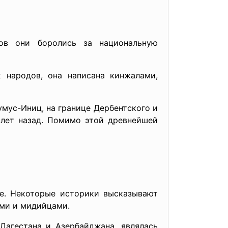
ов они боролись за национальную
х народов, она написана кинжалами,
умус-Иниц, на границе Дербентского и
 лет назад. Помимо этой древнейшей
ле. Некоторые историки высказывают
ами и мидийцами.
агестана и Азербайджана, являлась