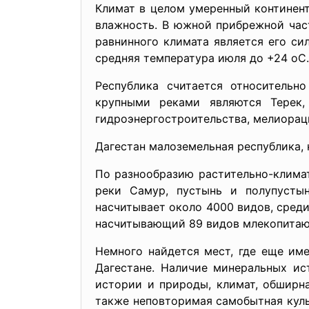
Климат в целом умеренный континент
влажность. В южной прибрежной час
равнинного климата является его сил
средняя температура июля до +24 оC.
Республика считается относительн
крупными реками являются Терек,
гидроэнергостроительства, мелиорац
Дагестан малоземельная республика,
По разнообразию растительно-климат
реки Самур, пустынь и полупусты
насчитывает около 4000 видов, сред
насчитывающий 89 видов млекопитающ
Немного найдется мест, где еще им
Дагестане. Наличие минеральных ис
истории и природы, климат, обширна
также неповторимая самобытная куль