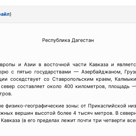
файл
)
Республика Дагестан
Европы и Азии в восточной части Кавказа и являет
орю с пятью государствами — Азербайджаном, Грузи
ции соседствует со Ставропольским краем, Калмыки
 север составляет около 400 километров, площадь —
тров.
ые физико-географические зоны: от Прикаспийской ни
ежных вершин высотой более 4 тысяч метров. В северн
авказа (в его пределах лежит почти три четверти все