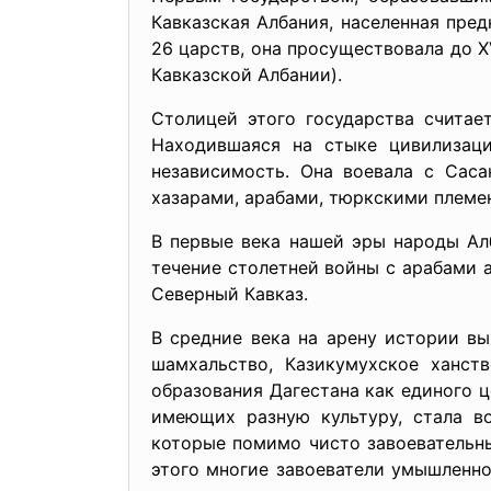
Кавказская Албания, населенная пре
26 царств, она просуществовала до 
Кавказской Албании).
Столицей этого государства считае
Находившаяся на стыке цивилизаци
независимость. Она воевала с Саса
хазарами, арабами, тюркскими племен
В первые века нашей эры народы Алба
течение столетней войны с арабами а
Северный Кавказ.
В средние века на арену истории вы
шамхальство, Казикумухское ханств
образования Дагестана как единого ц
имеющих разную культуру, стала во
которые помимо чисто завоевательн
этого многие завоеватели умышленно