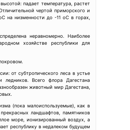
высотой: падает температура, растет
Отличительной чертой приморского и
oC на низменности до -11 oC в горах,
спределена неравномерно. Наиболее
ародном хозяйстве республики для
покровом.
ии: от субтропического леса в устье
 ледников. Всего флора Дагестана
азнообразен животный мир Дагестана,
овых.
зма (пока малоиспользуемые), как в
 прекрасных ландшафтов, памятников
плое море, ионизированный воздух, а
лает республику в недалеком будущем