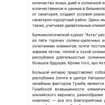
количество ясных дней и солнечной и
количественном и ценные в бальнеоло
от санатория, создают условия реали
санаторно-курортный район. Здесь и
также, учитывая удивительные клима
Бальнеологический курорт "Ахты" ра
из пяти горячих соляно-щелочных и
сочетанием элементов: почти посто
жарким летом, теплой и сухой осень
республике длительностью солнечно
большое будущее. Кроме того, аул А
Большой интерес представляет собо
республики (почти в центре Нагорно
лечебным фактором Гуниба является
Гунибской возвышенности климатич
альпийского верхнего, разнообрази
комплекс — все это благоприятные 