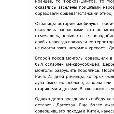
иранцев, то тюрков-шиитов, то тю
оказались заселены пришлыми народ
образовали общедагестанский этнос,
Страницы истории изобилуют героич
оказались напрасными, это не мож
отмечалось, целых сто лет понадоби
арабы навсегда покинули ее территор
не смогли взять штурмом крепость Де
Второй поход монголы совершили в 
был ослаблен междоусобицей. Дербе
монголы разрушить побоялись. Посл
Рича. 25 дней ричинцы, которых был
аула было истреблено, завоевател
стариками и детьми. В наказание за 
Однако долго праздновать победу не
оставить Дагестан. Еще более уж
совершившего походы в Китай, нанес