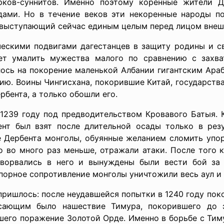
рков-суннитов. Именно поэтому коренные жители Д
ами. Но в течение веков эти некоренные народы п
 выступающий сейчас единым целым перед лицом внеш
ескими подвигами дагестанцев в защиту родины и св
ет умалить мужества малого по сравнению с захва
лось на покорение маленькой Албании гигантским Араб
ию. Воины Чингисхана, покорившие Китай, государств
рбента, а только обошли его.
1239 году под предводительством Кровавого Батыя. К
нт был взят после длительной осады только в резу
е Дербента монголы, обуянные желанием сломить упор
о во много раз меньше, отражали атаки. После того к
и ворвались в него и вынуждены были вести бой з
упорное сопротивление монголы уничтожили весь аул и
 пришлось: после неудавшейся попытки в 1240 году по
асающим было нашествие Тимура, покорившего до 
шего поражение Золотой Орде. Именно в борьбе с Ти