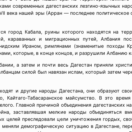
дками современных дагестанских лезгино-язычных нар
XVII века нашей эры (Арран — последнее политическое
тся город Кабала, руины которого находятся на тер
й, караванных и миграционных путей, Албания по
нидским Ираном, римлянами (знаменитые походы Кр
ами, которые, в конце концов, и разрушили Албанию к
нии, а затем и почти весь Дагестан приняли христиа
лбанцам силой был навязан ислам, который затем чер
ходят и другие народы Дагестана, они образуют свои
о, Кайтаго-Табасаранское майсумство. В это врем
елого. Главной причиной объединения дагестанских н
йна, заставлявшая мелкие народы объединяться вм
ых целей преследовали цели уничтожения гордых, сво
 меняли демографическую ситуацию в Дагестане, пере