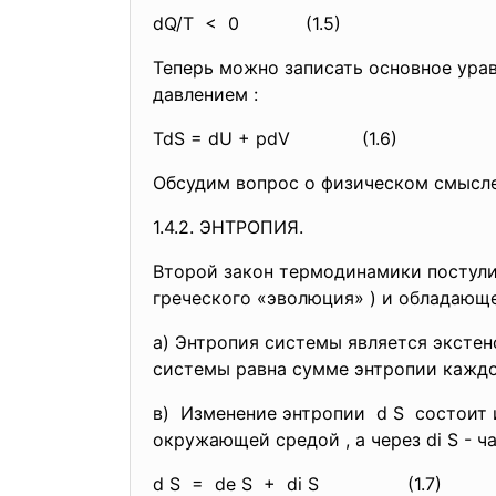
dQ/T < 0 (1.5)
Теперь можно записать основное ур
давлением :
TdS = dU + pdV (1.6)
Обсудим вопрос о физическом смыс
1.4.2. ЭНТРОПИЯ.
Второй закон термодинамики постули
греческого «эволюция» ) и обладаю
а) Энтропия системы является экстен
системы равна сумме энтропии кажд
в) Изменение энтропии d S состоит и
окружающей средой , а через di 
d S = de S + di S
(1.7)