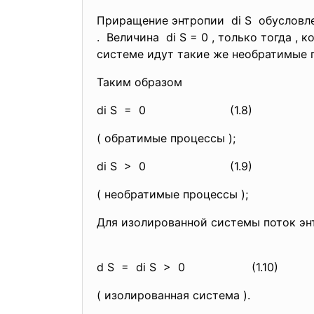
Приращение энтропии di S обусловл
. Величина di S = 0 , только тогда ,
системе идут такие же необратимые
Таким образом
di S = 0
(1.8)
( обратимые процессы 
di S > 0
(1.9)
( необратимые процессы );
Для изолированной системы поток
d S = di S > 0
(1.10)
( изолированная система ).