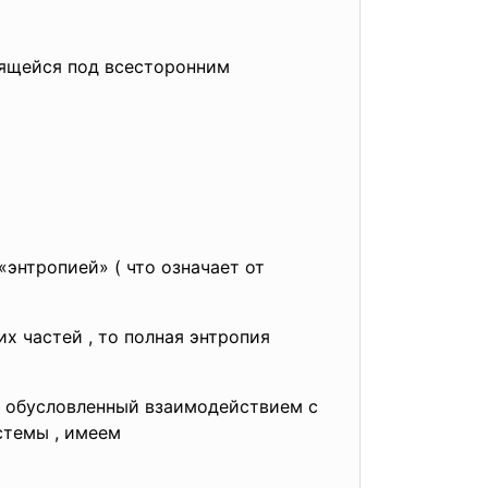
дящейся под всесторонним
энтропией» ( что означает от
х частей , то полная энтропия
и, обусловленный взаимодействием с
и внутри системы , имеем