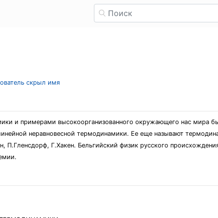
зователь скрыл имя
ки и примерами высокоорганизованного окружающего нас мира был
линейной неравновесной термодинамики. Ее еще называют термодин
н, П.Гленсдорф, Г.Хакен. Бельгийский физик русского происхождени
емии.