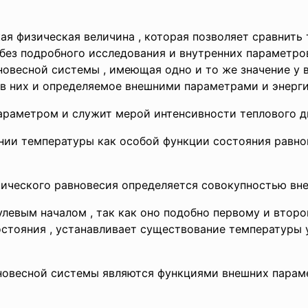
кая физическая величина , которая позволяет сравнит
 без подробного исследования и внутренних параметро
новесной системы , имеющая одно и то же значение у 
ц в них и определяемое внешними параметрами и эне
параметром и служит мерой интенсивности теплового
ии температуры как особой функции состояния равно
мического равновесия определяется совокупностью в
 нулевым началом , так как оно подобно первому и вто
стояния , устанавливает существование температуры 
вновесной системы являются функциями внешних параме