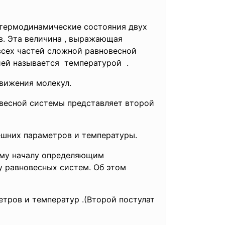
ь термодинамические состояния двух
в. Эта величина , выражающая
всех частей сложной равновесной
ргией называется температурой .
 движения молекул.
весной системы представляет второй
нешних параметров и температуры.
рому началу определяющим
у равновесных систем. Об этом
тров и температур .(Второй постулат