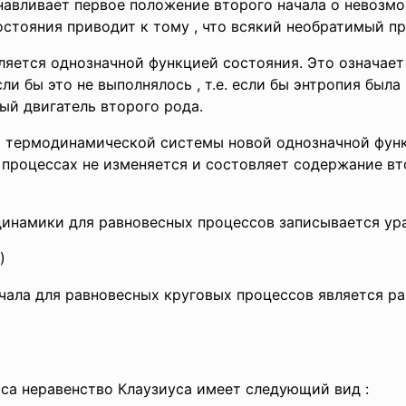
навливает первое положение второго начала о невозмо
состояния приводит к тому , что всякий необратимый 
вляется однозначной функцией состояния. Это означает
ли бы это не выполнялось , т.е. если бы энтропия был
ный двигатель второго рода.
й термодинамической системы новой однозначной функ
 процессах не изменяется и состовляет содержание в
рмодинамики для равновесных процессов записыв
3)
 начала для равновесных круговых процессов явл
процесса неравенство Клаузиуса имеет следую