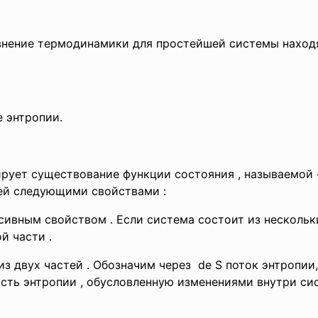
авнение термодинамики для простейшей системы нахо
ле энтропии.
рует существование функции состояния , называемой «
щей следующими свойствами :
сивным свойством . Если система состоит из нескольки
ой части .
з двух частей . Обозначим через dе S поток энтропи
S - часть энтропии , обусловленную изменениям