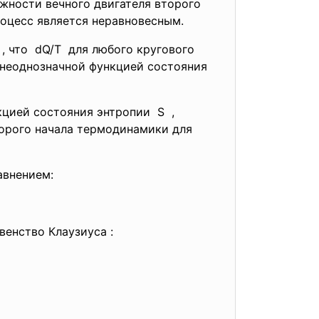
жности вечного двигателя второго
процесс является неравновесным.
 , что dQ/T для любого кругового
а неоднозначной функцией состояния
цией состояния энтропии S ,
торого начала термодинамики для
ается уравнением:
яется равенство Клаузиуса :
щий вид :