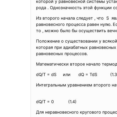
которой у равновесной системы уста
рода . Однозначность этой функции 
Из второго начала следует , что S я
равновесного процесса равен нулю. Ес
то , можно было бы осуществить веч
Положение о существовании у всяко
которая при адиабатных равновесных
равновесных процессов.
Математически второе начало те
dQ/T = dS или dQ = TdS (1.
Интегральным уравнением второго
dQ/T = 0 (1.4)
Для неравновесного кругового 