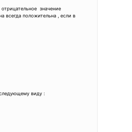
т
отрицательное значение
на всегда положительна , если в
сводятся к следующему виду :