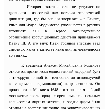
История взяточничества не уступает по
древности известной нам истории
человеческой
цивилизации, где бы она ни творилась - в Египте,
Риме или Иудее. Мздоимство упоминается в русских
летописях XIII в. Первое законодательное
ограничение коррупционных действий принадлежит
Ивану III. А его внук Иван Грозный впервые ввел
смертную казнь в качестве наказания за чрезмерность
во взятках.
К временам Алексея Михайловича Романова
относится практически
единственный народный бунт
антикоррупционной (с точностью до используемой
в те времена терминологии) направленности. Он
произошел в Москве в 1648 г. и закончился победой
москвичей: часть города сгорела вместе с немалым
количеством мирных жителей, и заодно царем были
отданы на растерзание толпе два коррумпированных