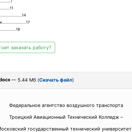
…………7
……….11
………………………14
ии………………....17
…………………18
оит заказать работу?
.docx
— 5.44 Мб (
Скачать файл
)
Федеральное агентство воздушного транспорта
Троицкий Авиационный Технический Колледж –
осковский государственный технический университет