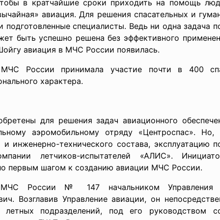
чтобы в кратчайшие сроки приходить на помощь люд
вычайная» авиация. Для решения спасательных и гума
и подготовленные специалисты. Ведь ни одна задача п
ожет быть успешно решена без эффективного примене
Шойгу авиация в МЧС России появилась.
 МЧС России принимала участие почти в 400 спа
онального характера.
обретены для решения задач авиационного обеспече
льному аэромобильному отряду «Центроспас». Но,
о и инженерно-технического состава, эксплуатацию п
омпании летчиков-испытателей «АЛИС». Инициат
ло первым шагом к созданию авиации МЧС России.
МЧС России № 147 начальником Управления
ич. Возглавив Управление авиации, он непосредств
 летных подразделений, под его руководством со