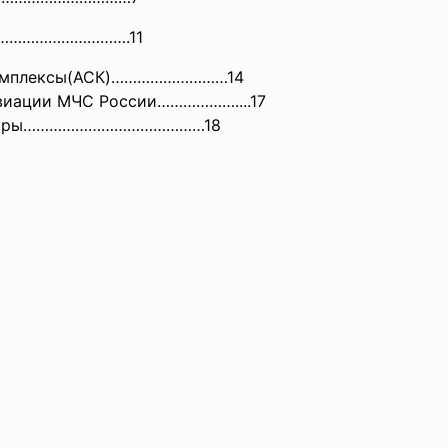
……………
……………….11
комплексы(АСК)………………………14
авиации МЧС России………………....17
ратуры……………………………………18