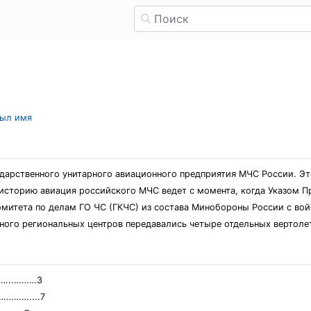
рыл имя
ударственного унитарного авиационного предприятия МЧС России. Эт
историю авиация российского МЧС ведет с момента, когда Указом П
омитета по делам ГО ЧС (ГКЧС) из состава Минобороны России с во
ного региональных центров передавались четыре отдельных вертоле
……..………3
…………....7