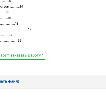
……………9
ельством…………14
………16
……….16
………………..18
........................19
....24
…………………..26
тоит заказать работу?
чать файл
)