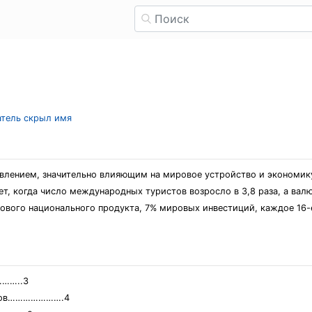
атель скрыл имя
 явлением, значительно влияющим на мировое устройство и экономик
т, когда число международных туристов возросло в 3,8 раза, а валю
ового национального продукта, 7% мировых инвестиций, каждое 16-
……..3
исков………………….4