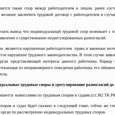
ется также спор между работодателем и лицом, ранее сос
 желание заключить трудовой договор с работодателем в случае
елать вывод что
индивидуальный трудовой спор возникает с т
аявление о существовании неурегулированных разногласий.
ра являются нарушенные работодателем права и законные инте
гое нарушение трудового законодательства. В этом случае заяв
ган представляющий интересы данного работника. Наряду 
текающая из неправомерного поведения работника его обязан
тель.
идуальные трудовые споры и урегулирование разногласий до
ваются комиссиями по трудовым спорам и судами.(ст.382 ТК Р
порам и судах будет сказано в следующей главе, сейчас же с
в орган по рассмотрению индивидуальных трудовых споров.