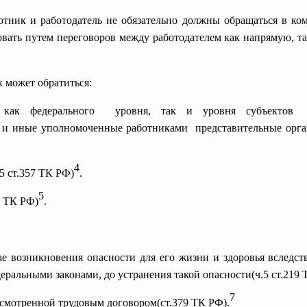
отник и работодатель не обязательно должны обращаться в ко
вать путем переговоров между работодателем как напрямую, та
к может обратиться:
и как
федерального уровня, так и уровня субъекто
 и иные уполномоченные
работниками представительные орган
4
5 ст.357 ТК РФ)
.
5
0 ТК РФ)
.
е возникновения опасности для его жизни и здоровья вследст
ральными законами, до устранения такой опасности(ч.5 ст.219 
7
дусмотренной трудовым договором(ст.379 ТК РФ).