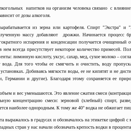
когольных напитков на организм человека связано с влияние
я зависит от дозы алкоголя.
рабатывается из зерна или картофеля. Спирт "Экстра" и 
полученную массу добавляют дрожжи. Начинается процесс 
гократного испарения и конденсации получается очищенный о
 нем всегда присутствует некоторое количество примесей. П
ты: лимонную кислоту, уксус, сахар, мед, сухое молоко – согл
 вода. Для того чтобы ее смягчить и очистить, воду пропуск
установках. Добиваясь мягкости воды, ее не кипятят и не дист
, Германии и другие). Благодаря этому сохраняется ее при
 объем и вес уменьшаются. Это явление сжатия смеси (контракц
ную концентрацию смеси: зерновой (хлебный) спирт, разв
ется наиболее однородным. К тому же 40° водка не обжигает пи
 выражалось в градусах и обозначалось на этикетке цифрой с ма
падных стран у нас начали обозначать крепость водки в процент