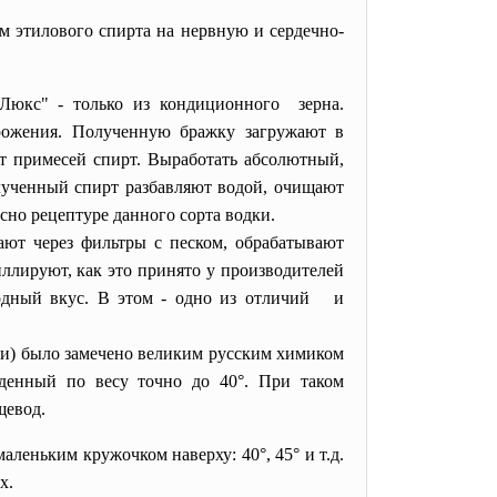
м этилового спирта на нервную и сердечно-
"Люкс" - только из кондиционного зерна.
брожения. Полученную бражку загружают в
т примесей спирт. Выработать абсолютный,
олученный спирт разбавляют водой, очищают
асно рецептуре данного сорта водки.
ают через фильтры с песком, обрабатывают
иллируют, как это принято у производителей
родный вкус. В этом - одно из отличий и
ии) было замечено великим русским химиком
еденный по весу точно до 40°. При таком
щевод.
леньким кружочком наверху: 40°, 45° и т.д.
ах.