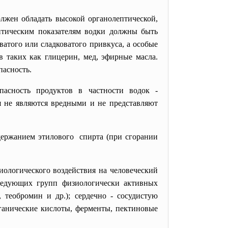
лжен обладать высокой органолептической,
птическим показателям водки должны быть
ватого или сладковатого привкуса, а особые
 таких как глицерин, мед, эфирные масла.
пасность.
пасность продуктов в частности водок -
я не являются вредными и не представляют
держанием этилового спирта (при сгорании
ологического воздействия на человеческий
следующих групп физиологически активных
 теобромин и др.); сердечно - сосудистую
рганические кислоты, ферменты, пектиновые