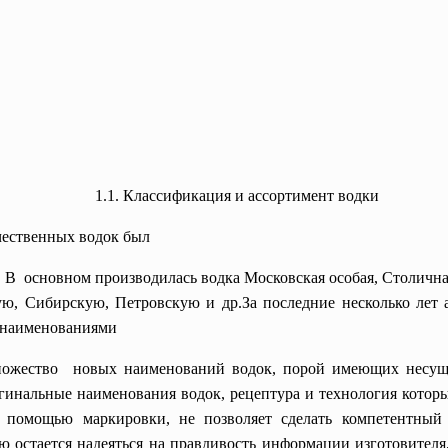
1.1. Классификация и ассортимент водки
чественных водок был
В основном производилась водка Московская особая, Столичная
, Сибирскую, Петровскую и др.За последние несколько лет а
 наименованиями
ножество новых наименований водок, порой имеющих несущ
игинальные наименования водок, рецептура и технология котор
с помощью маркировки, не позволяет сделать компетентны
ю остается надеяться на правдивость информации изготовител