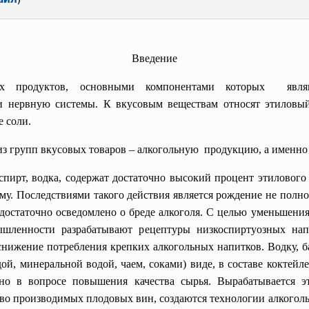
Введение
продуктов, основными компонентами которых являю
 нервную системы. К вкусовым веществам относят этиловый 
 соли.
из групп вкусовых товаров – алкогольную продукцию, а именно
ирт, водка, содержат достаточно высокий процент этилового 
му. Последствиями такого действия является рождение не полн
 достаточно осведомлено о бреде алкоголя. С целью уменьшени
шленности разрабатывают рецептуры низкоспиртуозных напи
 снижение потребления крепких алкогольных напитков. Водку, б
ой, минеральной водой, чаем, соками) виде, в составе коктейл
нно в вопросе повышения качества сырья. Вырабатывается эт
во производимых плодовых вин, создаются технологии алкогол