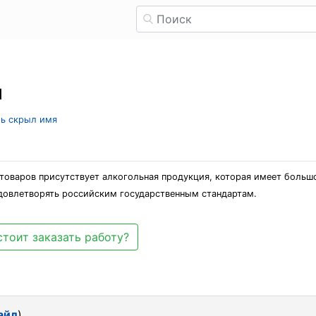
я
ль скрыл имя
х товаров присутствует алкогольная продукция, которая имеет боль
удовлетворять российским государственным стандартам.
стоит заказать работу?
айл
)