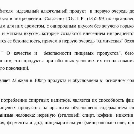
бителя идеальный алкогольный продукт в первую очередь до
сным в потреблении. Согласно ГОСТ Р 51355-99 по органоле
ым для них ароматом, с однородным вкусом без жгучего горько
 и мягким вкусом, которые создаются внесением ингредиентов
я ее безопасность, причем в первую очередь ''химическая'' безо
'' О качестве и безопасности пищевых продуктов'', безо
в том, что продукты при обычных условиях их использовани
го поколений.
вляет 235ккал в 100гр продукта и обусловлена в основном со
требление спиртных напитков, является их способность физи
пищевых продуктов на организм обусловлено содержанием 
низма человека: нервную (этиловый спирт, кофеин, никотин,
ния, ферменты и др.); пищеварительную (минеральные соли, о