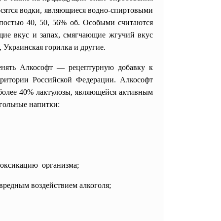
осятся водки, являющиеся водно-спиртовыми
епостью 40, 50, 56% об. Особыми считаются
щие вкус и запах, смягчающие жгучий вкус
, Украинская горилка и другие.
менять Алкософт — рецептурную добавку к
рритории Российской Федерации. Алкософт
о более 40% лактулозы, являющейся активным
огольные напитки:
нтоксикацию организма;
 вредным воздействием алкоголя;