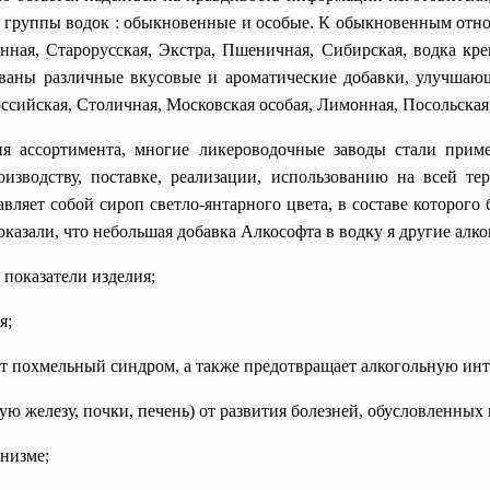
е группы водок : обыкновенные и особые. К обыкновенным отн
ная, Старорусская, Экстра, Пшеничная, Сибирская, водка кр
ованы различные вкусовые и ароматические добавки, улучшаю
оссийская, Столичная, Московская особая, Лимонная, Посольская
я ассортимента, многие ликероводочные заводы стали при
изводству, поставке, реализации, использованию на всей те
авляет собой сироп светло-янтарного цвета, в составе которог
оказали, что небольшая добавка Алкософта в водку я другие алк
 показатели изделия;
я;
ает похмельный синдром, а также предотвращает алкогольную и
ую железу, почки, печень) от развития болезней, обусловленных
анизме;