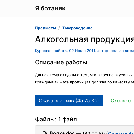
Я ботаник
Предметы
Товароведение
Алкогольная продукци
Курсовая работа, 02 Июля 2011, автор: пользовате
Описание работы
Данная тема актуальна тем, что в группе вкусовы
гражданами – эта продукция должна по качеству 
Скачать архив (45.75 Кб)
Сколько 
Файлы: 1 файл
Водка.doc
— 183.00 Кб (
Скачать ф